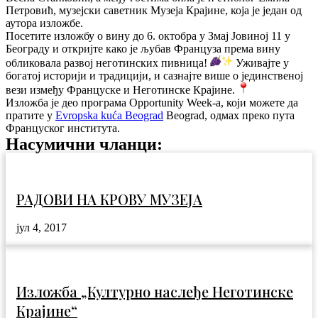
Петровић, музејски саветник Музеја Крајине, која је један од
аутора изложбе.
Посетите изложбу о вину до 6. октобра у Змај Јовиној 11 у
Београду и откријте како је љубав Француза према вину
обликовала развој неготинских пивница!
Уживајте у
богатој историји и традицији, и сазнајте више о јединственој
вези између Француске и Неготинске Крајине.
Изложба је део програма Opportunity Week-a, који можете да
пратите у
Evropska kuća Beograd
Beograd, одмах преко пута
Француског института.
Насумични чланци:
РАДОВИ НА КРОВУ МУЗЕЈА
јул 4, 2017
Изложба „Културно наслеђе Неготинске
Крајине“