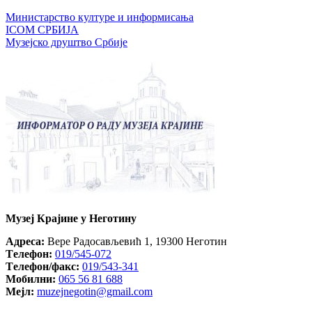
Министарство културе и информисања
ICOM СРБИЈА
Музејско друштво Србије
Музеј Крајине у Неготину
Aдреса:
Вере Радосављевић 1, 19300 Неготин
Tелефон:
019/545-072
Tелефон/факс:
019/543-341
Mобилни:
065 56 81 688
Mејл:
muzejnegotin@gmail.com