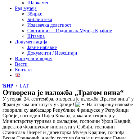
Шаркамен
Рад музеја
Збирке
Библиотека
Издавачка делатност
Светионик – Годишњак Музеја Крајине
Штампа
Документација
Јавне набавке
Документи / Извештаји
Виртуелни водич
Вести
Контакт
ЋИР
/
LAT
Отворена је изложба „Трагом вина“
У уторак, 24. септембра, отворена је изложба „Трагом вина“ у
Француском институту у Србији!
На отварању изложбе
говорили су амбасадор Републике Француске у Републици
Србији, господин Пијер Кохард, државни секретар у
Министарству туризма и омладине, господин Урош Кандић,
директор Француског института у Србији, господин
Станислав Пиерет и директорка Музеја Крајине, госпођа
Весна Станковић, а међу гостима била је и етнолог Емила