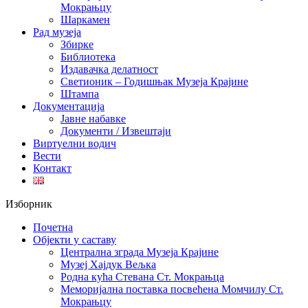
Мокрањцу
Шаркамен
Рад музеја
Збирке
Библиотека
Издавачка делатност
Светионик – Годишњак Музеја Крајине
Штампа
Документација
Јавне набавке
Документи / Извештаји
Виртуелни водич
Вести
Контакт
Изборник
Почетна
Објекти у саставу
Централна зграда Музеја Крајине
Музеј Хајдук Вељка
Родна кућа Стевана Ст. Мокрањца
Меморијална поставка посвећена Момчилу Ст.
Мокрањцу