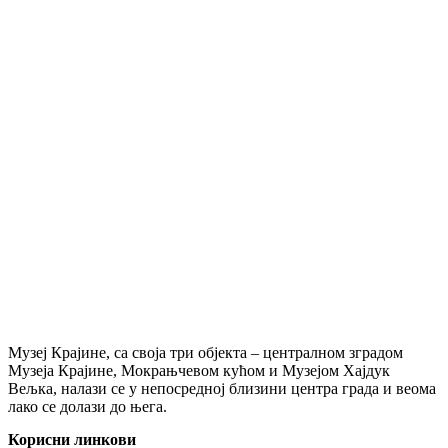
Музеј Крајине, са своја три објекта – централном зградом
Музеја Крајине, Мокрањчевом кућом и Музејом Хајдук
Вељка, налази се у непосредној близини центра града и веома
лако се долази до њега.
Корисни линкови