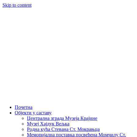
Skip to content
Почетна
Објекти у саставу
Централна зграда Музеја Крајине
Музеј Хајдук Вељка
Родна кућа Стевана Ст. Мокрањца
Меморијална поставка посвећена Момчилу Ст.