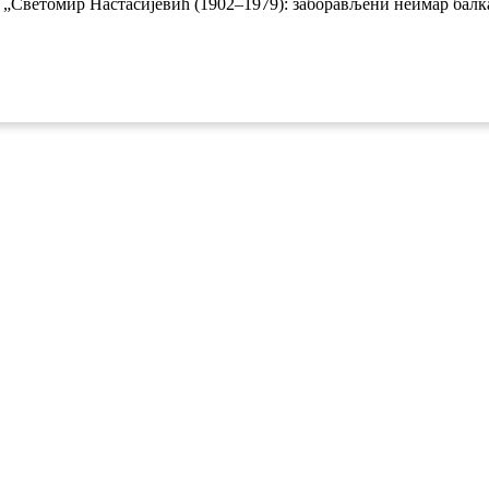
 „Светомир Настасијевић (1902–1979): заборављени неимар балка