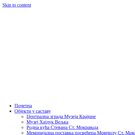
Skip to content
Почетна
Објекти у саставу
Централна зграда Музеја Крајине
Музеј Хајдук Вељка
Родна кућа Стевана Ст. Мокрањца
Меморијална поставка посвећена Момчилу Ст. Мо