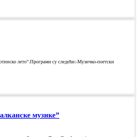
отинско лето“.Програми су следећи:-Музичко-поетски
балканске музике”