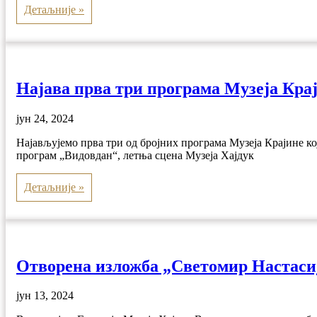
Детаљније »
Најава прва три програма Музеја Кра
јун 24, 2024
Најављујемо прва три од бројних програма Музеја Крајине 
програм „Видовдан“, летња сцена Музеја Хајдук
Детаљније »
Oтворена изложба „Светомир Настасиј
јун 13, 2024