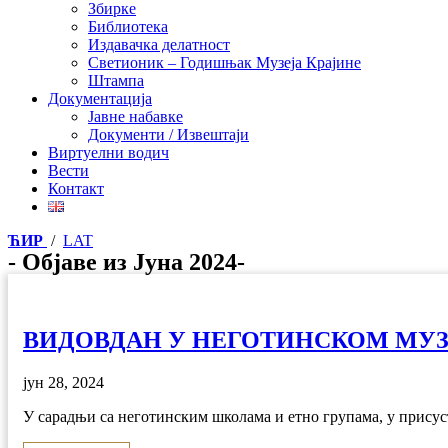
Збирке
Библиотека
Издавачка делатност
Светионик – Годишњак Музеја Крајине
Штампа
Документација
Јавне набавке
Документи / Извештаји
Виртуелни водич
Вести
Контакт
ЋИР
/
LAT
- Објаве из Јуна 2024-
ВИДОВДАН У НЕГОТИНСКОМ МУЗ
јун 28, 2024
У сарадњи са неготинским школама и етно групама, у присуст