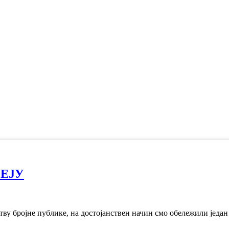
ЕЈУ
ву бројне публике, на достојанствен начин смо обележили један