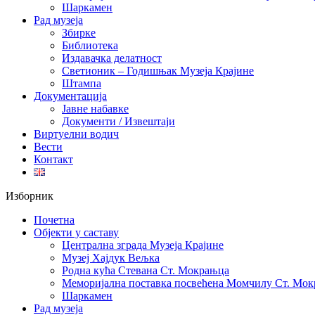
Шаркамен
Рад музеја
Збирке
Библиотека
Издавачка делатност
Светионик – Годишњак Музеја Крајине
Штампа
Документација
Јавне набавке
Документи / Извештаји
Виртуелни водич
Вести
Контакт
Изборник
Почетна
Објекти у саставу
Централна зграда Музеја Крајине
Музеј Хајдук Вељка
Родна кућа Стевана Ст. Мокрањца
Меморијална поставка посвећена Момчилу Ст. Мо
Шаркамен
Рад музеја