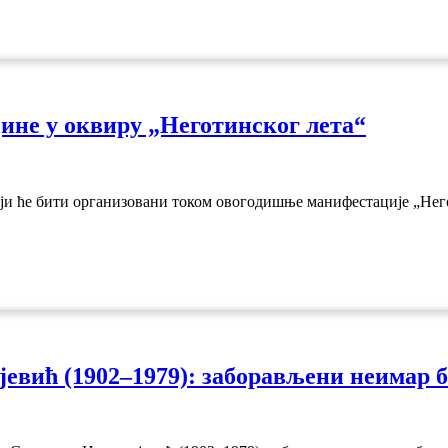
јине у оквиру „Неготинског лета“
који ће бити организовани током овогодишње манифестације „Нег
евић (1902–1979): заборављени неимар 