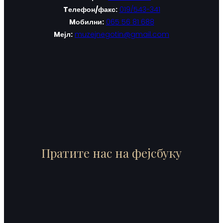
Tелефон/факс:
019/543-341
Mобилни:
065 56 81 688
Mејл:
muzejnegotin@gmail.com
Пратите нас на фејсбуку