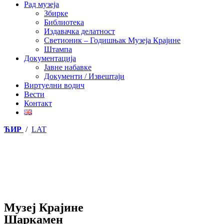
Рад музеја
Збирке
Библиотека
Издавачка делатност
Светионик – Годишњак Музеја Крајине
Штампа
Документација
Јавне набавке
Документи / Извештаји
Виртуелни водич
Вести
Контакт
ЋИР
/
LAT
Музеј Крајине
Шаркамен