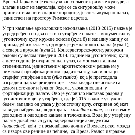
Врело-Шаркамен је ексклузиван споменик римске културе, а
златан накит из маузолеја, који се са сигурношћу може
приписати жени из царске породице, је спектакуларан налаз,
јединствен на простору Римског царства.
У три кампање археолошких ископавања (2013-2015) пажња је
усредсређена на два сектора утврђене палате – монументалну
југоисточну кулу кружне основе (кула 8) и западну капију са
припадајућим кулама, од којих је јужна полигонална (кула 1),
а северна кружна (кула 2). Конзерваторско-рестаураторски
радови су делом изведени 2014. године на југоисточној кули,
а исте године је откривен њен улаз, са монументалним
степеништем, јединственим архитектонским решењем у
римском фортификационом градитељству, као и остаци
старијег утврђења виле (
villa
rustica
), која је претходила
изградњи царске резиденције – кула квадратне основе са
делом источног и јужног бедема, укомпоновани у
фортификацију палате. Ово је условило наставак радова у
југоисточном делу утврђења, где је 2015. године уз јужни
бедем, западно од улаза у југоисточну кулу, откривен објекат
за водоснабдевање, водоторањ –
castellum aquae
, са системом
доводних и одводних канала и таложника. Вода је у утврђену
палату довођена са југа, највероватније акведуктом
(
aquaeduct
), који је премошћавао долину Врелске реке, можда
са извора ове речице из пећине, са Врела. Разлог изградње