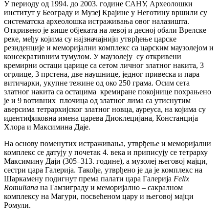
У периоду од 1994. до 2003. године САНУ, Археолошки
институт у Београду и Музеј Крајине у Неготину вршили су
систематска археолошка истраживања овог налазишта.
Откривено је више објеката на левој и десној обали Врелске
реке, међу којима су најзначајнији утврђење царске
резиденције и меморијални комплекс са царским маузолејом и
консекративним тумулом. У маузолеју су откривени
кремирни остаци царице са сетом личног златног накита, 3
огрлице, 3 прстена, две наушнице, једног привеска и пара
витичарки, укупне тежине од око 250 грама. Осим сета
златног накита са остацима кремиране покојнице похрањенo
je и 9 вотивних плочица од златног лима са утиснутим
аверсима тетрархијског златног новца, ауреуса, на којима су
идентификовна имена царева Диоклецијана, Констанција
Хлора и Максимина Даје.
На основу поменутих истраживања, утврђење и меморијални
комплекс се датују у почетак 4. века и приписују се тетрарху
Максимину Даји (305–313. године), а музолеј његовој мајци,
сестри цара Галерија. Такође, утврђено је да је комплекс на
Шаркамену подигнут према палати цара Галерија
Felix
Romuliana
на Гамзиграду и меморијално – сакралном
комплексу на Магури, посвећеном цару и његовој мајци
Ромули.