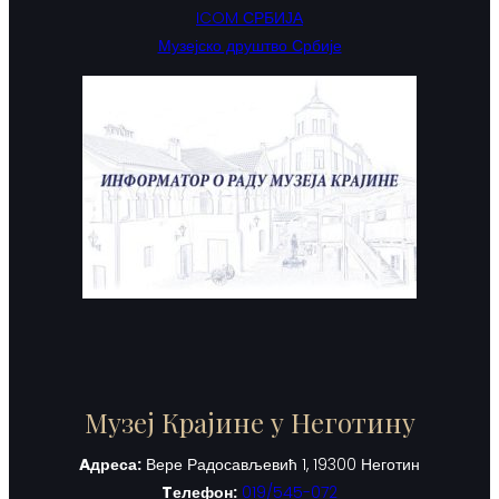
ICOM СРБИЈА
Музејско друштво Србије
Музеј Крајине у Неготину
Aдреса:
Вере Радосављевић 1, 19300 Неготин
Tелефон:
019/545-072