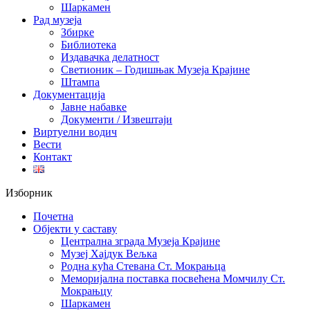
Шаркамен
Рад музеја
Збирке
Библиотека
Издавачка делатност
Светионик – Годишњак Музеја Крајине
Штампа
Документација
Јавне набавке
Документи / Извештаји
Виртуелни водич
Вести
Контакт
Изборник
Почетна
Објекти у саставу
Централна зграда Музеја Крајине
Музеј Хајдук Вељка
Родна кућа Стевана Ст. Мокрањца
Меморијална поставка посвећена Момчилу Ст.
Мокрањцу
Шаркамен