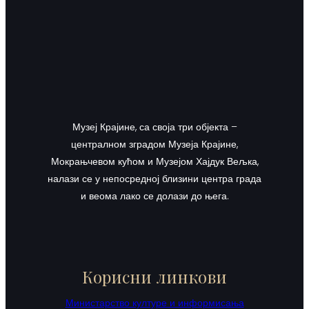
Музеј Крајине, са своја три објекта –
централном зградом Музеја Крајине,
Мокрањчевом кућом и Музејом Хајдук Вељка,
налази се у непосредној близини центра града
и веома лако се долази до њега.
Корисни линкови
Министарство културе и информисања