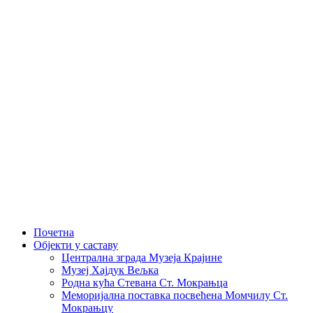
Skip
to
content
Почетна
Објекти у саставу
Централна зграда Музеја Крајине
Музеј Хајдук Вељка
Родна кућа Стевана Ст. Мокрањца
Меморијална поставка посвећена Момчилу Ст.
Мокрањцу