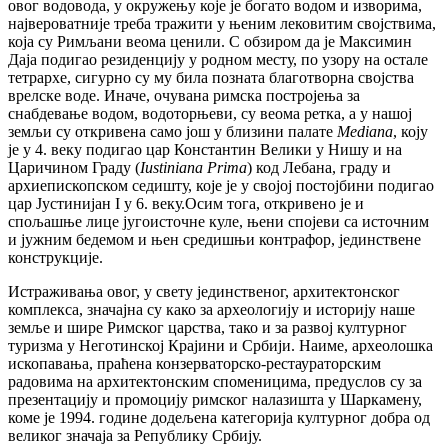
овог водоводa, у окружењу које је богато водом и изворима,
највероватније треба тражити у њеним лековитим својствима,
која су Римљани веома ценили. С обзиром да је Максимин
Даја подигао резиденцију у родном месту, по узору на остале
тетрархе, сигурно су му била позната благотворна својства
врелске воде. Иначе, очувана римска постројења за
снабдевање водом, водоторњеви, су веома ретка, а у нашој
земљи су откривена само још у близини палате
Mediana
, коју
је у 4. веку подигао цар Константин Велики у Нишу и на
Царичином Граду (
Iustiniana
Prima
) код Лебана, граду и
архиепископском седишту, које је у својој постојбини подигао
цар Јустинијан I у 6. веку.Осим тога, откривено је и
спољашње лице југоисточне куле, њени спојеви са источним
и јужним бедемом и њен средишњи контрафор, јединствене
конструкције.
Истраживања овог, у свету јединственог, архитектонског
комплекса, значајна су како за археологију и историју наше
земље и шире Римског царства, тако и за развој културног
туризма у Неготинској Крајини и Србији. Наиме, археолошка
ископавања, праћена конзерваторско-рестаураторским
радовима на архитектонским споменицима, предуслов су за
презентацију и промоцију римског налазишта у Шаркамену,
коме је 1994. године додељена категорија културног добра од
великог значаја за Републику Србију.