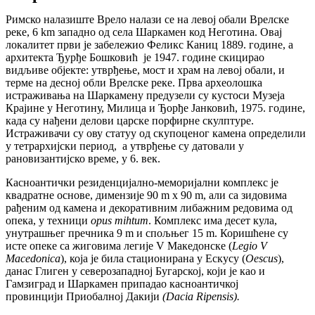
Римско налазиште Врело налази се на левој обали Врелске
реке, 6 km западно од села Шаркамен код Неготина. Овај
локалитет први је забележио Феликс Каниц 1889. године, а
архитекта Ђурђе Бошковић је 1947. године скицирао
видљиве објекте: утврђење, мост и храм на левој обали, и
терме на десној обли Врелске реке. Прва археолошка
истраживања на Шаркамену предузели су кустоси Музеја
Крајине у Неготину, Милица и Ђорђе Јанковић, 1975. године,
када су нађени делови царске порфирне скулптуре.
Истраживачи су ову статуу од скупоценог камена определили
у тетрархијски период, а утврђење су датовали у
рановизантијско време, у 6. век.
Касноантички резиденцијално-меморијални комплекс је
квадратне основе, димензије 90 m x 90 m, али са зидовима
рађеним од камена и декоративним либажним редовима од
опека, у техници
opus
mihtum
. Комплекс има десет кула,
унутрашњег пречника 9 m и спољњег 15 m. Коришћене су
исте опеке са жиговима легије V Македонске (
Legio
V
Macedonica
), која је била стационирана у Ескусу (
Oescus
),
данас Глиген у северозападној Бугарској, који је као и
Гамзиград и Шаркамен припадао касноантичкој
провинцији Приобалној Дакији
(Dacia
Ripensis
).