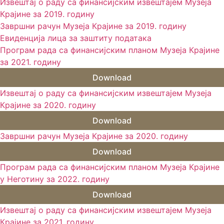
Извештај о раду са финансијским извештајем Музеја
Крајине за 2019. годину
Завршни рачун Музеја Крајине за 2019. годину
Евиденција лица за заштиту података
Програм рада са финансијским планом Музеја Крајине
за 2021. годину
Download
Извештај о раду са финансијским извештајем Музеја
Крајине за 2020. годину
Download
Завршни рачун Музеја Крајине за 2020. годину
Download
Програм рада са финансијским планом Музеја Крајине
у Неготину за 2022. годину
Download
Извештај о раду са финансијским извештајем Музеја
Крајине за 2021. годину