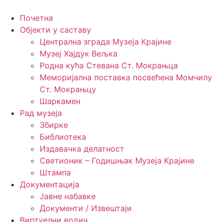
Skip
to
Почетна
content
Објекти у саставу
Централна зграда Музеја Крајине
Музеј Хајдук Вељка
Родна кућа Стевана Ст. Мокрањца
Меморијална поставка посвећена Момчилу
Ст. Мокрањцу
Шаркамен
Рад музеја
Збирке
Библиотека
Издавачка делатност
Светионик – Годишњак Музеја Крајине
Штампа
Документација
Јавне набавке
Документи / Извештаји
Виртуелни водич