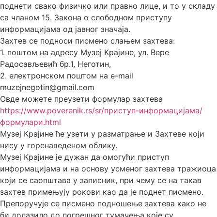
поднети свако физичко или правно лице, и то у складу
са чланом 15. Закона о слободном приступу
информацијама од јавног значаја.
Захтев се подноси писмено слањем захтева:
1. поштом на адресу Музеј Крајине, ул. Вере
Радосављевић бр.1, Неготин,
2. електронском поштом на e-mail
muzejnegotin@gmail.com
Овде можете преузети формулар захтева
https://www.poverenik.rs/sr/приступ-информацијама/
формулари.html
Музеј Крајине ће узети у разматрање и Захтеве који
нису у горенаведеном облику.
Музеј Крајине је дужан да омогући приступ
информацијама и на основу усменог захтева тражиоца
који се саопштава у записник, при чему се на такав
захтев примењују рокови као да је поднет писмено.
Препоручује се писмено подношење захтева како не
би долазило до погрешног тумачења које су