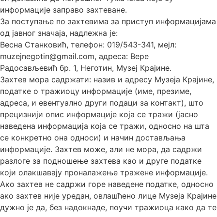
информације заправо захтеване.
За поступање по захтевима за приступ информацијама
од јавног значаја, надлежна је:
Весна Станковић, телефон: 019/543-341, мејл:
muzejnegotin@gmail.com, адреса: Вере
Радосављевић бр. 1, Неготин, Музеј Крајине.
Захтев мора садржати: назив и адресу Музеја Крајине,
податке о тражиоцу информације (име, презиме,
адреса, и евентуално други подаци за контакт), што
прецизнији опис информације која се тражи (јасно
наведена информација која се тражи, односно на шта
се конкретно она односи) и начин достављања
информације. Захтев може, али не мора, да садржи
разлоге за подношење захтева као и друге податке
који олакшавају проналажење тражене информације.
Ако захтев не садржи горе наведене податке, односно
ако захтев није уредан, овлашћено лице Музеја Крајине
дужно је да, без надокнаде, поучи тражиоца како да те