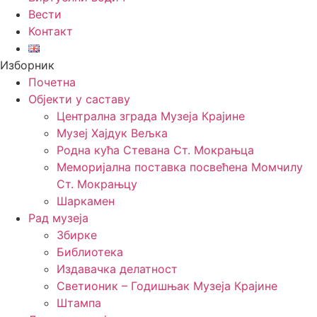
Вести
Контакт
Изборник
Почетна
Објекти у саставу
Централна зграда Музеја Крајине
Музеј Хајдук Вељка
Родна кућа Стевана Ст. Мокрањца
Меморијална поставка посвећена Момчилу
Ст. Мокрањцу
Шаркамен
Рад музеја
Збирке
Библиотека
Издавачка делатност
Светионик – Годишњак Музеја Крајине
Штампа