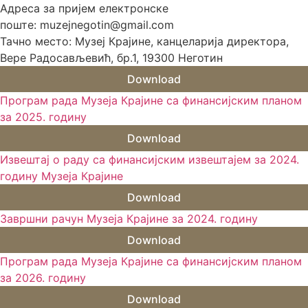
Адреса за пријем електронске
поште: muzejnegotin@gmail.com
Тачно место: Музеј Крајине, канцеларија директора,
Вере Радосављевић, бр.1, 19300 Неготин
Download
Програм рада Музеја Крајине са финансијским планом
за 2025. годину
Download
Извештај о раду са финансијским извештајем за 2024.
годину Музеја Крајине
Download
Завршни рачун Музеја Крајине за 2024. годину
Download
Програм рада Музеја Крајине са финансијским планом
за 2026. годину
Download