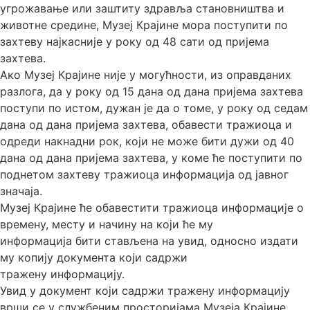
угрожавање или заштиту здравља становништва и
животне средине, Музеј Крајине мора поступити по
захтеву најкасније у року од 48 сати од пријема
захтева.
Ако Музеј Крајине није у могућности, из оправданих
разлога, да у року од 15 дана од дана пријема захтева
поступи по истом, дужан је да о томе, у року од седам
дана од дана пријема захтева, обавести тражиоца и
одреди накнадни рок, који не може бити дужи од 40
дана од дана пријема захтева, у коме ће поступити по
поднетом захтеву тражиоца информација од јавног
значаја.
Музеј Крајине ће обавестити тражиоца информације о
времену, месту и начину на који ће му
информација бити стављена на увид, односно издати
му копију документа који садржи
тражену информацију.
Увид у документ који садржи тражену информацију
врши се у службеним просторијама Музеја Крајине.