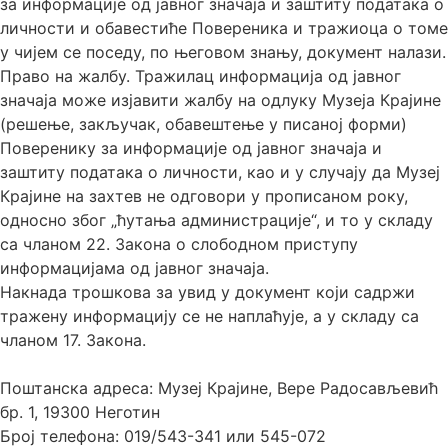
за информације од јавног значаја и заштиту података о
личности и обавестиће Повереника и тражиоца о томе
у чијем се поседу, по његовом знању, документ налази.
Право на жалбу. Тражилац информација од јавног
значаја може изјавити жалбу на одлуку Музеја Крајине
(решење, закључак, обавештење у писаној форми)
Поверенику за информације од јавног значаја и
заштиту података о личности, као и у случају да Музеј
Крајине на захтев не одговори у прописаном року,
односно због „ћутања администрације“, и то у складу
са чланом 22. Закона о слободном приступу
информацијама од јавног значаја.
Накнада трошкова за увид у документ који садржи
тражену информацију се не наплаћује, а у складу са
чланом 17. Закона.
Поштанска адреса: Музеј Крајине, Вере Радосављевић
бр. 1, 19300 Неготин
Број телефона: 019/543-341 или 545-072