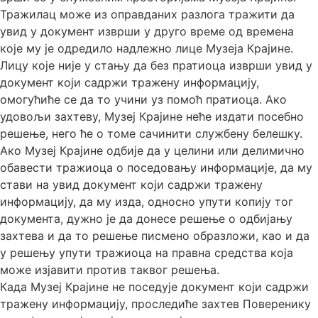
Тражилац може из оправданих разлога тражити да
увид у документ изврши у друго време од времена
које му је одредило надлежно лице Музеја Крајине.
Лицу које није у стању да без пратиоца изврши увид у
документ који садржи тражену информацију,
омогућиће се да то учини уз помоћ пратиоца. Ако
удовољи захтеву, Музеј Крајине неће издати посебно
решење, него ће о томе сачинити службену белешку.
Ако Музеј Крајине одбије да у целини или делимично
обавести тражиоца о поседовању информације, да му
стави на увид документ који садржи тражену
информацију, да му изда, односно упути копију тог
документа, дужно је да донесе решење о одбијању
захтева и да то решење писмено образложи, као и да
у решењу упути тражиоца на правна средства која
може изјавити против таквог решења.
Када Музеј Крајине не поседује документ који садржи
тражену информацију, проследиће захтев Поверенику