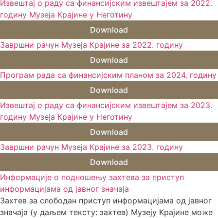
Извештај о раду са финансијским извештајем за 2022.
годину Музеја Крајине у Неготину
Download
Завршни рачун Музеја Крајине за 2022. годину
Download
Програм рада са финансијским планом за 2024. годину
Download
Извештај о раду са финансијским извештајем за 2023.
годину Музеја Крајине у Неготину
Download
Завршни рачун Музеја Крајине за 2023. годину
Download
Информације о подношењу захтева за приступ
информацијама од јавног значаја
Захтев за слободан приступ информацијама од јавног
значаја (у даљем тексту: захтев) Музеју Крајине може