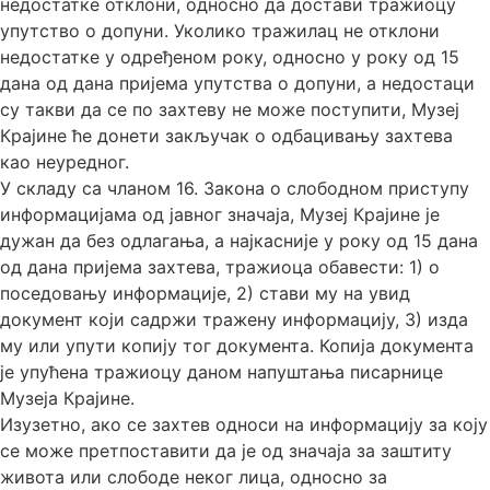
недостатке отклони, односно да достави тражиоцу
упутство о допуни. Уколико тражилац не отклони
недостатке у одређеном року, односно у року од 15
дана од дана пријема упутства о допуни, а недостаци
су такви да се по захтеву не може поступити, Музеј
Крајине ће донети закључак о одбацивању захтева
као неуредног.
У складу са чланом 16. Закона о слободном приступу
информацијама од јавног значаја, Музеј Крајине је
дужан да без одлагања, а најкасније у року од 15 дана
од дана пријема захтева, тражиоца обавести: 1) о
поседовању информације, 2) стави му на увид
документ који садржи тражену информацију, 3) изда
му или упути копију тог документа. Копија документа
је упућена тражиоцу даном напуштања писарнице
Музеја Крајине.
Изузетно, ако се захтев односи на информацију за коју
се може претпоставити да је од значаја за заштиту
живота или слободе неког лица, односно за