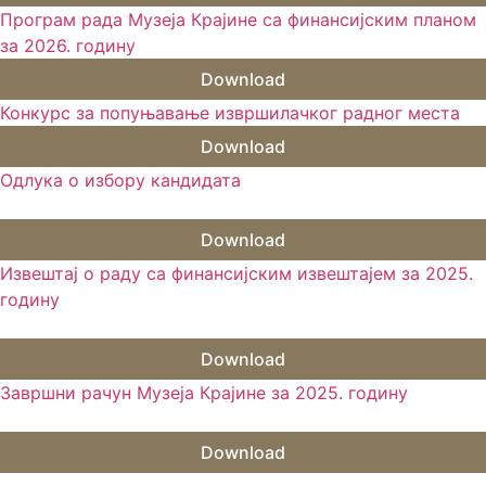
Програм рада Музеја Крајине са финансијским планом
за 2026. годину
Download
Конкурс за попуњавање извршилачког радног места
Download
Одлука о избору кандидата
Download
Извештај о раду са финансијским извештајем за 2025.
годину
Download
Завршни рачун Музеја Крајине за 2025. годину
Download