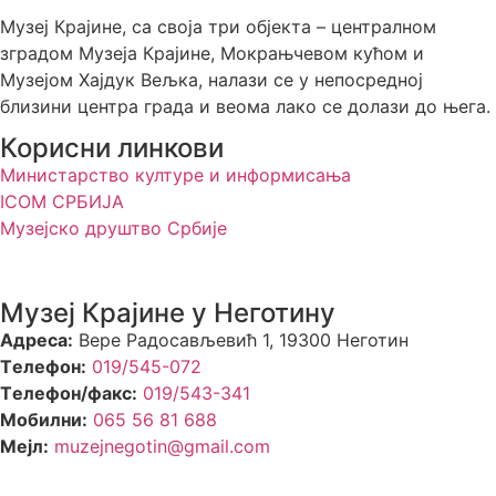
Музеј Крајине, са своја три објекта – централном
зградом Музеја Крајине, Мокрањчевом кућом и
Музејом Хајдук Вељка, налази се у непосредној
близини центра града и веома лако се долази до њега.
Корисни линкови
Министарство културе и информисања
ICOM СРБИЈА
Музејско друштво Србије
Музеј Крајине у Неготину
Aдреса:
Вере Радосављевић 1, 19300 Неготин
Tелефон:
019/545-072
Tелефон/факс:
019/543-341
Mобилни:
065 56 81 688
Mејл:
muzejnegotin@gmail.com