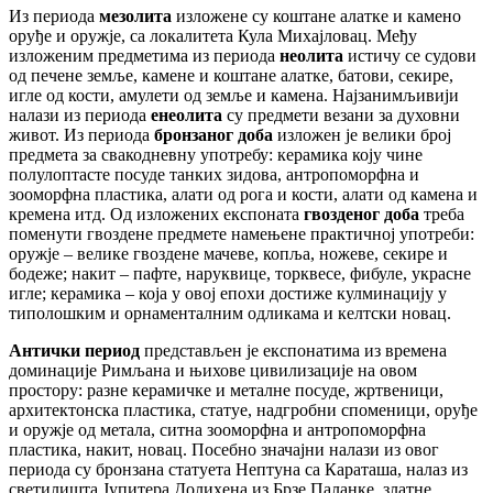
Из периода
мезолита
изложене су коштане алатке и камено
оруђе и оружје, са локалитета Кула Михајловац. Међу
изложеним предметима из периода
неолита
истичу се судови
од печене земље, камене и коштане алатке, батови, секире,
игле од кости, амулети од земље и камена. Најзанимљивији
налази из периода
енеолита
су предмети везани за духовни
живот. Из периода
бронзаног доба
изложен је велики број
предмета за свакодневну употребу: керамика коју чине
полулоптасте посуде танких зидова, антропоморфна и
зооморфна пластика, алати од рога и кости, алати од камена и
кремена итд. Од изложених експоната
гвозденог доба
треба
поменути гвоздене предмете намењене практичној употреби:
оружје – велике гвоздене мачеве, копља, ножеве, секире и
бодеже; накит – пафте, наруквице, торквесе, фибуле, украсне
игле; керамика – која у овој епохи достиже кулминацију у
типолошким и орнаменталним одликама и келтски новац.
Антички период
представљен је експонатима из времена
доминације Римљана и њихове цивилизације на овом
простору: разне керамичке и металне посуде, жртвеници,
архитектонска пластика, статуе, надгробни споменици, оруђе
и оружје од метала, ситна зооморфна и антропоморфна
пластика, накит, новац. Посебно значајни налази из овог
периода су бронзана статуета Нептуна са Караташа, налаз из
светилишта Јупитера Долихена из Брзе Паланке, златне