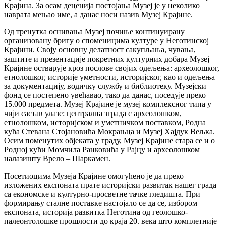
Крајина. За осам деценија постојања Музеј је у неколико
наврата мењао име, а данас носи назив Музеј Крајине.
Од тренутка оснивања Музеј почиње континуирану
организовану бригу о споменицима културе у Неготинској
Крајини. Своју основну делатност сакупљања, чувања,
заштите и презентације покретних културних добара Музеј
Крајине остварује кроз послове својих одељења: археолошког,
етнолошког, историје уметности, историјског, као и одељења
за документацију, водичку службу и библиотеку. Музејски
фонд се постепено увећавао, тако да данас, поседује преко
15.000 предмета. Музеј Крајине је музеј комплексног типа у
чији састав улазе: централна зграда с археолошком,
етнолошком, историјском и уметничком поставком, Родна
кућа Стевана Стојановића Мокрањца и Музеј Хајдук Вељка.
Осим поменутих објеката у граду, Музеј Крајине стара се и о
Родној кући Момчила Ранковића у Рајцу и археолошком
налазишту Врело – Шаркамен.
Посетиоцима Музеја Крајине омогућено је да преко
изложених експоната прате историјски развитак нашег града
са економске и културно-просветне тачке гледишта. При
формирању сталне поставке настојало се да се, избором
експоната, историја развитка Неготина од геолошко-
палеонтолошке прошлости до краја 20. века што комплетније