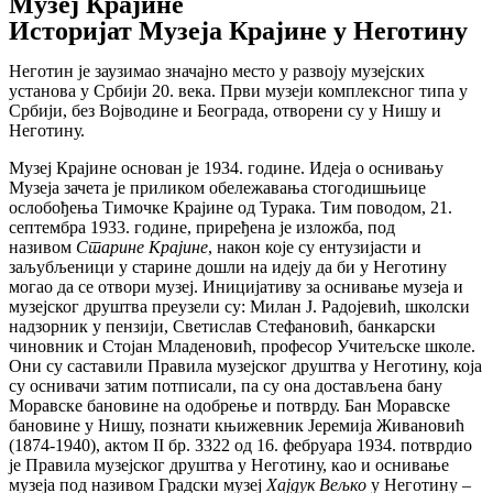
Музеј Крајине
Историјат Музеја Крајине у Неготину
Неготин је заузимао значајно место у развоју музејских
установа у Србији 20. века. Први музеји комплексног типа у
Србији, без Војводине и Београда, отворени су у Нишу и
Неготину.
Музеј Крајине основан је 1934. године. Идеја о оснивању
Музеја зачета је приликом обележавања стогодишњице
ослобођења Тимочке Крајине од Турака. Тим поводом, 21.
септембра 1933. године, приређена je изложба, под
називом
Старине
Крајине
, након које су ентузијасти и
заљубљеници у старине дошли на идеју да би у Неготину
могао да се отвори музеј. Иницијативу за оснивање музеја и
музејског друштва преузели су: Милан Ј. Радојевић, школски
надзорник у пензији, Светислав Стефановић, банкарски
чиновник и Стојан Младеновић, професор Учитељске школе.
Они су саставили Правила музејског друштва у Неготину, која
су оснивачи затим потписали, па су она достављена бану
Моравске бановине на одобрење и потврду. Бан Моравске
бановине у Нишу, познати књижевник Јеремија Живановић
(1874-1940), актом II бр. 3322 од 16. фебруара 1934. потврдио
је Правила музејског друштва у Неготину, као и оснивање
музеја под називом Градски музеј
Хајдук
Вељко
у Неготину –