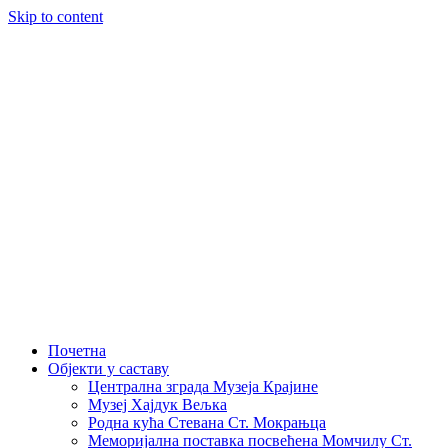
Skip to content
Почетна
Објекти у саставу
Централна зграда Музеја Крајине
Музеј Хајдук Вељка
Родна кућа Стевана Ст. Мокрањца
Меморијална поставка посвећена Момчилу Ст.