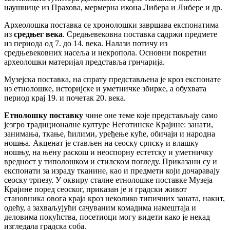
наушнице из Прахова, мермерна икона Либера и Либере и др.
Археолошка поставка се хронолошки завршава експонатима
из
средњег века
. Средњевековна поставка садржи предмете
из периода од 7. до 14. века. Налази потичу из
средњевековних насеља и некропола. Основни покретни
археолошки материјал представља грнчарија.
Музејска поставка, на спрату представљена је кроз експонате
из етнолошке, историјске и уметничке збирке, a обухвата
период крај 19. и почетак 20. векa.
Етнолошку поставку
чине оне теме које представљају само
језгро традиционалне културе Неготинске Крајине: занати,
занимања, ткање, ћилими, уређење куће, обичаји и народнa
ношњa. Акценат је стављен на сеоску српску и влашку
ношњу, на њену раскош и неоспорну естетску и уметничку
вредност у типолошком и стилском погледу. Приказани су и
експонати за израду тканине, као и предмети који дочаравају
сеоску трпезу. У оквиру сталне етнолошке поставке Музеја
Крајине поред сеоског, приказан је и градски живот
становника овога краја кроз неколико типичних заната, накит,
одећу, а захваљујући сачуваним комадима намештаја и
деловима покућства, посетиоци могу видети како је некад
изгледала градска соба.