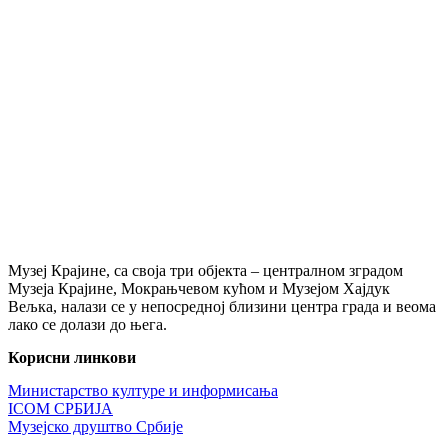
Музеј Крајине, са своја три објекта – централном зградом
Музеја Крајине, Мокрањчевом кућом и Музејом Хајдук
Вељка, налази се у непосредној близини центра града и веома
лако се долази до њега.
Корисни линкови
Министарство културе и информисања
ICOM СРБИЈА
Музејско друштво Србије