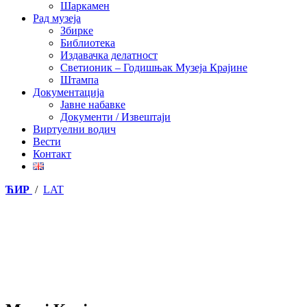
Шаркамен
Рад музеја
Збирке
Библиотека
Издавачка делатност
Светионик – Годишњак Музеја Крајине
Штампа
Документација
Јавне набавке
Документи / Извештаји
Виртуелни водич
Вести
Контакт
ЋИР
/
LAT