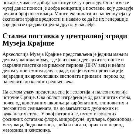
покаже, чиме се добија континуитет у прегледу. Оно чиме се
музеј данас поноси је добра концепција поставке, коју доказује
велики број посетилаца. Многи експонати из нашег музеја су
експонати трајне вредности и надамо се да ће их генерације
које долазе предавати једна другој у наслеђе.
Стална поставка у централној згради
Музеја Крајине
Археологија Музеја Крајине представљена је једним мањим
делом у лапидаријуму, где је изложен део архитектонске и
сакралне пластике из римског периода (III-IV век) и већим
делом у приземном делу зграде, где је путем презентације
највреднијих археолошких експоната приказан период од
палеолита до касног средњег века.
На самом улазу представљена је геологијa и палеонтологијa
источне Србије. Ова област изграђена је од различитих стена,
почев од кристалних шкриљаца карбонатних, глиновитих и
песковитих седимената, па до магматских дубинских и
вулканских стена. У овој витрини је, путем изложених
фосилних остатака: флоре, микрофауне, дупљара, брахиопода,
мекушаца, бодљокожаца, риба и сисара, приказан период
мезозоика и кенозоика.