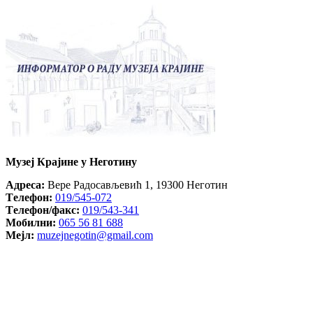
Музеј Крајине у Неготину
Aдреса:
Вере Радосављевић 1, 19300 Неготин
Tелефон:
019/545-072
Tелефон/факс:
019/543-341
Mобилни:
065 56 81 688
Mејл:
muzejnegotin@gmail.com