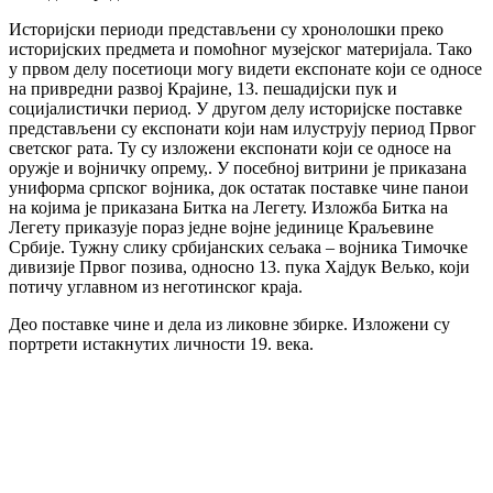
Историјски периоди представљени су хронолошки преко
историјских предмета и помоћног музејског материјала. Тако
у првом делу посетиоци могу видети експонате који се односе
на привредни развој Крајине, 13. пешадијски пук и
социјалистички период. У другом делу историјске поставке
представљени су експонати који нам илуструју период Првог
светског рата. Ту су изложени експонати који се односе на
оружје и војничку опрему,. У посебној витрини је приказана
униформа српског војника, док остатак поставке чине панои
на којима је приказана Битка на Легету. Изложба Битка на
Легету приказује пораз једне војне јединице Краљевине
Србије. Тужну слику србијанских сељака – војника Тимочке
дивизије Првог позива, односно 13. пука Хајдук Вељко, који
потичу углавном из неготинског краја.
Део поставке чине и дела из ликовне збирке. Изложени су
портрети истакнутих личности 19. века.