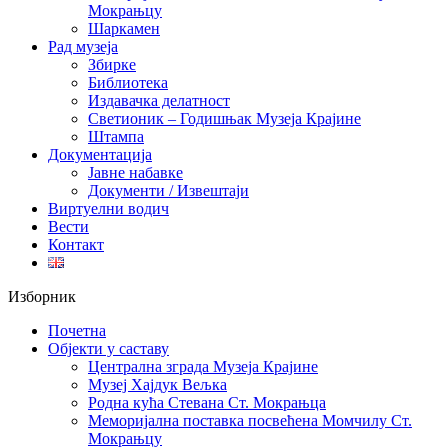
Мокрањцу
Шаркамен
Рад музеја
Збирке
Библиотека
Издавачка делатност
Светионик – Годишњак Музеја Крајине
Штампа
Документација
Јавне набавке
Документи / Извештаји
Виртуелни водич
Вести
Контакт
Изборник
Почетна
Објекти у саставу
Централна зграда Музеја Крајине
Музеј Хајдук Вељка
Родна кућа Стевана Ст. Мокрањца
Меморијална поставка посвећена Момчилу Ст.
Мокрањцу