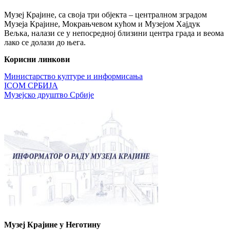
Музеј Крајине, са своја три објекта – централном зградом
Музеја Крајине, Мокрањчевом кућом и Музејом Хајдук
Вељка, налази се у непосредној близини центра града и веома
лако се долази до њега.
Корисни линкови
Министарство културе и информисања
ICOM СРБИЈА
Музејско друштво Србије
Музеј Крајине у Неготину