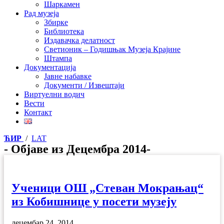
Шаркамен
Рад музеја
Збирке
Библиотека
Издавачка делатност
Светионик – Годишњак Музеја Крајине
Штампа
Документација
Јавне набавке
Документи / Извештаји
Виртуелни водич
Вести
Контакт
ЋИР
/
LAT
- Објаве из Децембра 2014-
Ученици ОШ „Стеван Мокрањац“
из Кобишнице у посети музеју
децембар 24, 2014