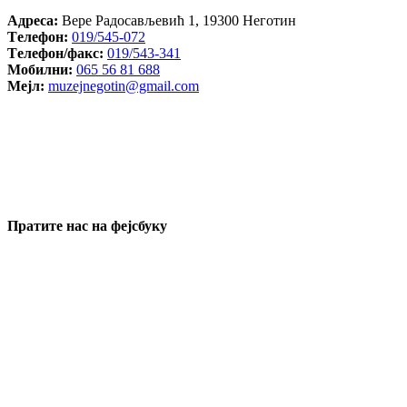
Aдреса:
Вере Радосављевић 1, 19300 Неготин
Tелефон:
019/545-072
Tелефон/факс:
019/543-341
Mобилни:
065 56 81 688
Mејл:
muzejnegotin@gmail.com
Пратите нас на фејсбуку