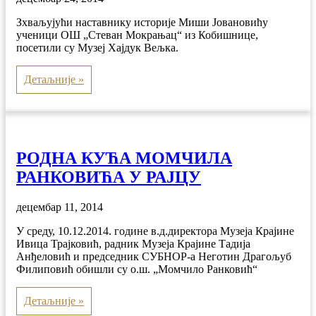
Зхваљујући наставнику историје Миши Јовановићу
ученици ОШ „Стеван Мокрањац“ из Кобишнице,
посетили су Музеј Хајдук Вељка.
Детаљније »
РОДНА КУЋА МОМЧИЛА
РАНКОВИЋА У РАЈЦУ
децембар 11, 2014
У среду, 10.12.2014. године в.д.директора Музеја Крајине
Ивица Трајковић, радник Музеја Крајине Тадија
Анђеловић и председник СУБНОР-а Неготин Драгољуб
Филиповић обишли су о.ш. „Момчило Ранковић“
Детаљније »