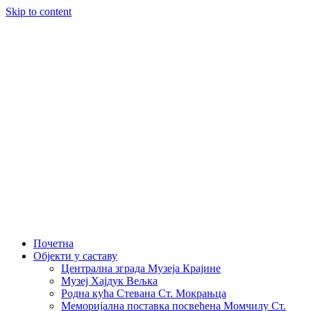
Skip to content
Почетна
Објекти у саставу
Централна зграда Музеја Крајине
Музеј Хајдук Вељка
Родна кућа Стевана Ст. Мокрањца
Меморијална поставка посвећена Момчилу Ст.