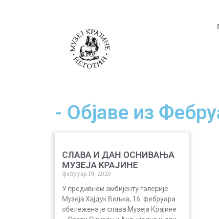
- Објаве из Фебру
СЛАВА И ДАН ОСНИВАЊА
МУЗЕЈА КРАЈИНЕ
фебруар 19, 2020
У предивном амбијенту галерије
Музеја Хајдук Вељка, 16. фебруара
обележена је слава Музеја Крајине