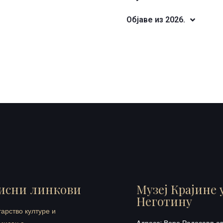
Објаве из 2026.
исни линкови
Музеј Крајине 
Неготину
арство културе и
Aдреса:
Вере Радосављеви