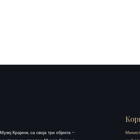
Кор
Музеј Крајине, са своја три објекта –
Минист