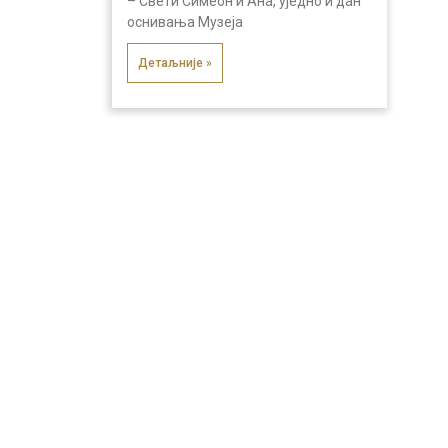
– Свети Симеон и Ана, уједно и дан
оснивања Музеја
Детаљније »