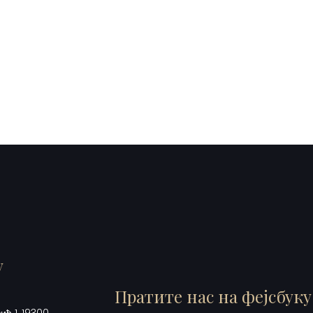
у
Пратите нас на фејсбуку
ћ 1, 19300