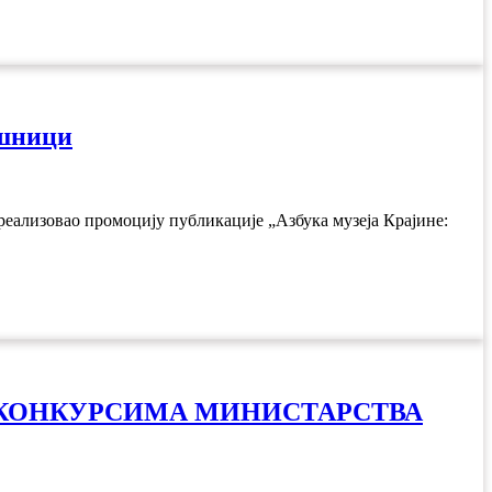
ишници
еализовао промоцију публикације „Азбука музеја Крајине:
 НА КОНКУРСИМА МИНИСТАРСТВА