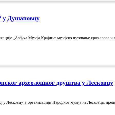
“ у Душановцу
кације „Азбука Музеја Крајине: музејско путовање кроз слова 
пског археолошког друштва у Лесковцу
 Лесковцу, у организацији Народног музеја из Лесковца, предс