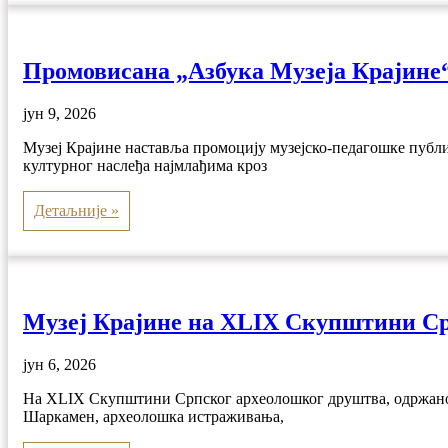
Промовисана „Азбука Музеја Крајине
јун 9, 2026
Музеј Крајине наставља промоцију музејско-педагошке публи
културног наслеђа најмлађима кроз
Детаљније »
Музеј Крајине на XLIX Скупштини Ср
јун 6, 2026
На XLIX Скупштини Српског археолошког друштва, одржаној у
Шаркамен, археолошка истраживања,