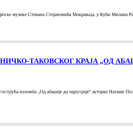
српске музике Стевана Стојановића Мокрањца, у Кући Милана Рак
НИЧКО-ТАКОВСКОГ КРАЈА „ОД АБАЏ
 гостујућа изложба „Од абаџије до чаругџије“ ауторке Наташе П