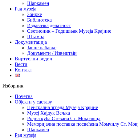
Шаркамен
Рад музеја
Збирке
Библиотека
Издавачка делатност
Светионик – Годишњак Музеја Крајине
Штампа
Документација
Јавне набавке
Документи / Извештаји
Виртуелни водич
Вести
Контакт
Изборник
Почетна
Објекти у саставу
Централна зграда Музеја Крајине
Музеј Хајдук Вељка
Родна кућа Стевана Ст. Мокрањца
Меморијална поставка посвећена Момчилу Ст. Мо
Шаркамен
Рад музеја