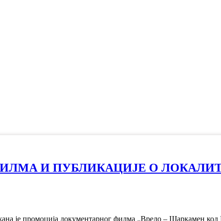
ЛМА И ПУБЛИКАЦИЈЕ О ЛОКАЛИТ
одржана је промоција документарног филма „Врело – Шаркамен код