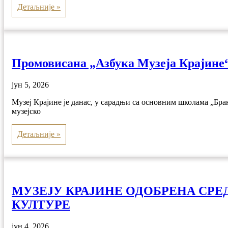
Детаљније »
Промовисана „Азбука Музеја Крајине
јун 5, 2026
Музеј Крајине је данас, у сарадњи са основним школама „Б
музејско
Детаљније »
МУЗЕЈУ КРАЈИНЕ ОДОБРЕНА СРЕД
КУЛТУРЕ
јун 4, 2026