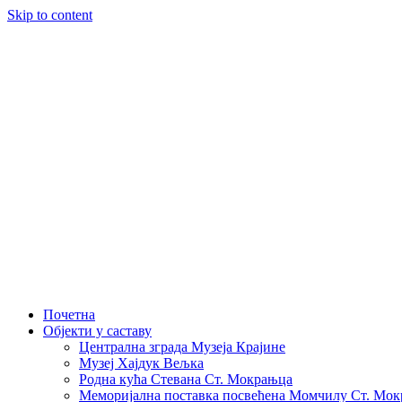
Skip to content
Почетна
Објекти у саставу
Централна зграда Музеја Крајине
Музеј Хајдук Вељка
Родна кућа Стевана Ст. Мокрањца
Меморијална поставка посвећена Момчилу Ст. Мо