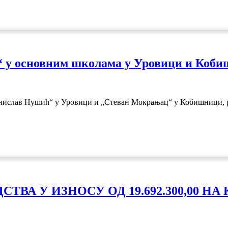
“ у основним школама у Уровици и Коб
ранислав Нушић“ у Уровици и „Стеван Мокрањац“ у Кобишници, р
СТВА У ИЗНОСУ ОД 19.692.300,00