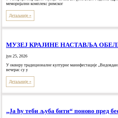
меморијални комплекс римског
Детаљније »
МУЗЕЈ КРАЈИНЕ НАСТАВЉА ОБЕЛ
јун 25, 2026
У оквиру традиционалне културне манифестације „Видовдан 2
вечерас су у
Детаљније »
„Ја ћу теби љуба бити“ поново пред б