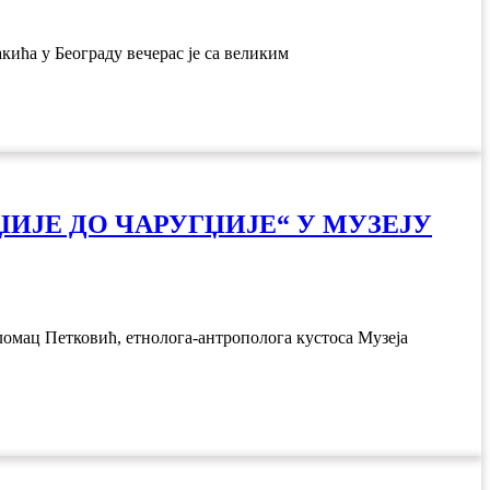
ића у Београду вечерас је са великим
ИЈЕ ДО ЧАРУГЏИЈЕ“ У МУЗЕЈУ
оломац Петковић, етнолога-антрополога кустоса Музеја