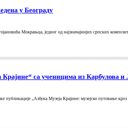
едена у Београду
ојановића Мокрањца, једног од најзначајнијих српских композито
 Крајине“ са ученицима из Карбулова и 
ке публикације „Азбука Музеја Крајине: музејско путовање кроз 