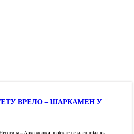
ЕТУ ВРЕЛО – ШАРКАМЕН У
 Неготина – Археолошки пројекат: резиденцијално-