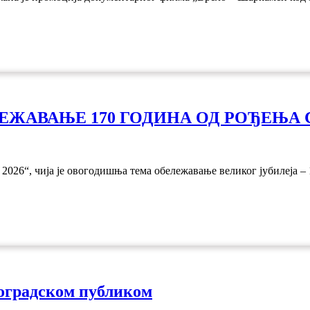
ЕЖАВАЊЕ 170 ГОДИНА ОД РОЂЕЊА
026“, чија је овогодишња тема обележавање великог јубилеја –
еоградском публиком