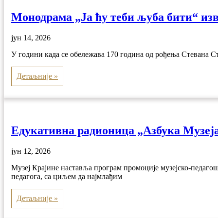
Монодрама „Ја ћу теби љуба бити“ изв
јун 14, 2026
У години када се обележава 170 година од рођења Стевана Ст
Детаљније »
Едукативна радионица „Азбука Музеја
јун 12, 2026
Музеј Крајине наставља програм промоције музејско-педагош
педагога, са циљем да најмлађим
Детаљније »