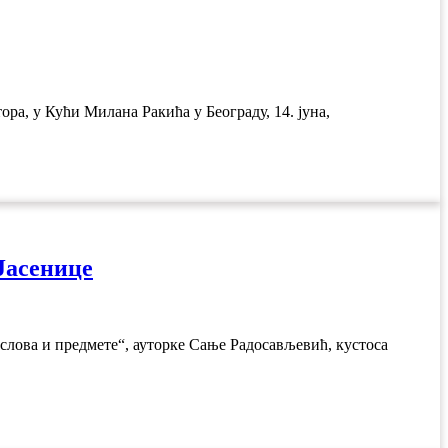
ра, у Кући Милана Ракића у Београду, 14. јуна,
Јасенице
слова и предмете“, ауторке Сање Радосављевић, кустоса