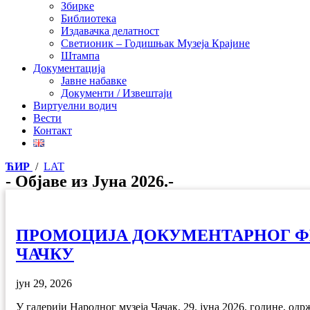
Збирке
Библиотека
Издавачка делатност
Светионик – Годишњак Музеја Крајине
Штампа
Документација
Јавне набавке
Документи / Извештаји
Виртуелни водич
Вести
Контакт
ЋИР
/
LAT
- Објаве из Јуна 2026.-
ПРОМОЦИЈА ДОКУМЕНТАРНОГ ФИ
ЧАЧКУ
јун 29, 2026
У галерији Народног музеја Чачак, 29. јуна 2026. године, 