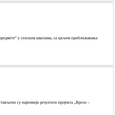
и предмете“ у сеоским школама, са циљем приближавања
тављени су најновији резултати пројекта „Врело –