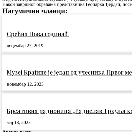
Након завршног обраћања представника Геопарка Ђердап, посе
Насумични чланци:
Срећна Нова година!!!
децембар 27, 2019
Музеј Крајине je један од учесника Првог 
новембар 12, 2023
Креативна радионица „Радислав Тркуља к
мај 18, 2023
Архива вести