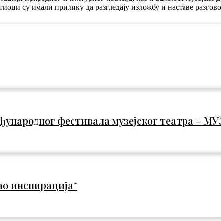
тиоци су имали прилику да разгледају изложбу и наставе разгов
међународног фестивала музејског театра – М
ао инспирација“