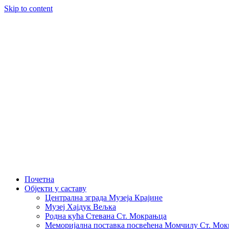
Skip to content
Почетна
Објекти у саставу
Централна зграда Музеја Крајине
Музеј Хајдук Вељка
Родна кућа Стевана Ст. Мокрањца
Меморијална поставка посвећена Момчилу Ст. Мо