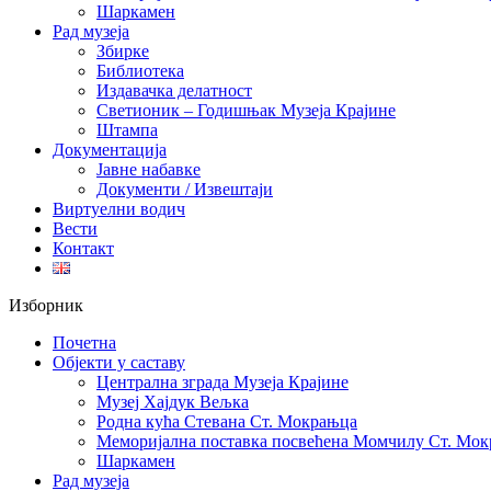
Шаркамен
Рад музеја
Збирке
Библиотека
Издавачка делатност
Светионик – Годишњак Музеја Крајине
Штампа
Документација
Јавне набавке
Документи / Извештаји
Виртуелни водич
Вести
Контакт
Изборник
Почетна
Објекти у саставу
Централна зграда Музеја Крајине
Музеј Хајдук Вељка
Родна кућа Стевана Ст. Мокрањца
Меморијална поставка посвећена Момчилу Ст. Мо
Шаркамен
Рад музеја