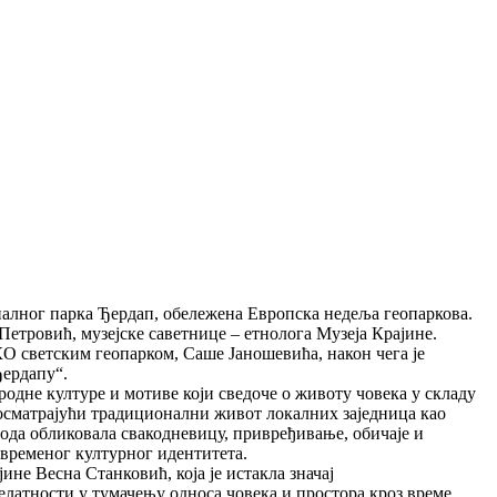
налног парка Ђердап, обележена Европска недеља геопаркова.
тровић, музејске саветнице – етнолога Музеја Крајине.
О светским геопарком, Саше Јаношевића, након чега је
Ђердапу“.
одне културе и мотиве који сведоче о животу човека у складу
посматрајући традиционални живот локалних заједница као
рода обликовала свакодневицу, привређивање, обичаје и
авременог културног идентитета.
не Весна Станковић, која је истакла значај
елатности у тумачењу односа човека и простора кроз време.