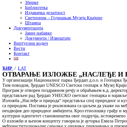
Збирке
Библиотека
Издавачка делатност
Светионик – Годишњак Музеја Крајине
Штампа
Документација
Јавне набавке
Документи / Извештаји
Виртуелни водич
Вести
Контакт
ЋИР
/
LAT
ОТВАРАЊЕ ИЗЛОЖБЕ „НАСЛЕЂЕ И
У организацији Националног парка Ђердап д.о.о. и Геопарка Ђ
Тим поводом, Ђердап UNESCO Светски геопарк и Музеј Крајине 
Програм је отворен поздравном речју и обраћањем в.д. директ
представљен рад Ђердап УНЕСКО светског геопарка и најавље
Изложба „Наслеђе и природа“ представља спој природног и култ
са природом. Поставка је реализована са циљем да укаже на м
неодвојив део природног амбијента. Кроз етнолошку грађу и му
културни идентитет становништва овог подручја, истовремено у
О изложби и њеном концепту говорила је ауторка Емила Петрови
међуинституционалне сарадње у очувању, проучавању и презент