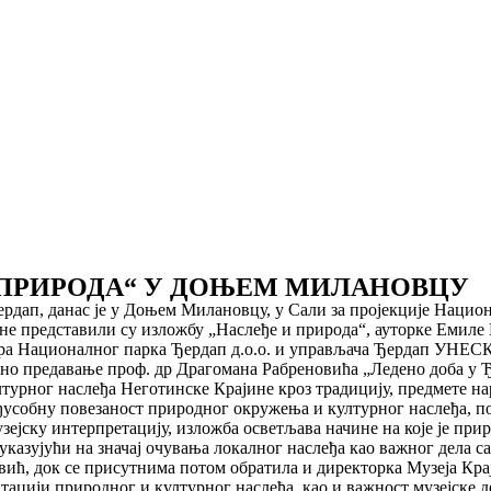
 ПРИРОДА“ У ДОЊЕМ МИЛАНОВЦУ
ердап, данас је у Доњем Милановцу, у Сали за пројекције Нацио
представили су изложбу „Наслеђе и природа“, ауторке Емиле Пе
ора Националног парка Ђердап д.о.о. и управљача Ђердап УНЕСК
но предавање проф. др Драгомана Рабреновића „Ледено доба у 
урног наслеђа Неготинске Крајине кроз традицију, предмете нар
еђусобну повезаност природног окружења и културног наслеђа, 
зејску интерпретацију, изложба осветљава начине на које је при
казујући на значај очувања локалног наслеђа као важног дела с
ћ, док се присутнима потом обратила и директорка Музеја Краји
ацији природног и културног наслеђа, као и важност музејске д