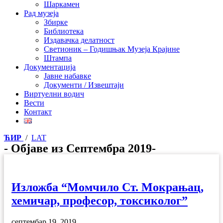
Шаркамен
Рад музеја
Збирке
Библиотека
Издавачка делатност
Светионик – Годишњак Музеја Крајине
Штампа
Документација
Јавне набавке
Документи / Извештаји
Виртуелни водич
Вести
Контакт
ЋИР
/
LAT
- Објаве из Септембра 2019-
Изложба “Момчило Ст. Мокрањац,
хемичар, професор, токсиколог”
септембар 19, 2019