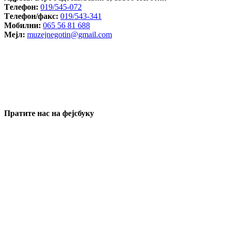
Tелефон:
019/545-072
Tелефон/факс:
019/543-341
Mобилни:
065 56 81 688
Mејл:
muzejnegotin@gmail.com
Пратите нас на фејсбуку