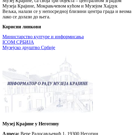
Музеј Крајине, са своја три објекта – централном зградом
Музеја Крајине, Мокрањчевом кућом и Музејом Хајдук
Вељка, налази се у непосредној близини центра града и веома
лако се долази до њега.
Корисни линкови
Министарство културе и информисања
ICOM СРБИЈА
Музејско друштво Србије
Музеј Крајине у Неготину
Aдреса:
Вере Радосављевић 1, 19300 Неготин