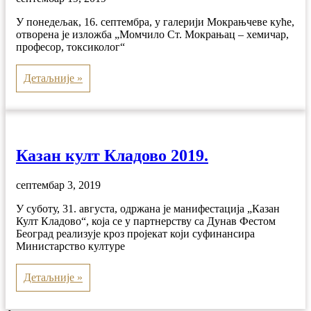
У понедељак, 16. септембра, у галерији Мокрањчеве куће,
отворена је изложба „Момчило Ст. Мокрањац – хемичар,
професор, токсиколог“
Детаљније »
Казан култ Кладово 2019.
септембар 3, 2019
У суботу, 31. августа, одржана je манифестација „Казан
Култ Кладово“, која се у партнерству са Дунав Фестом
Београд реализује кроз пројекат који суфинансира
Министарство културе
Детаљније »