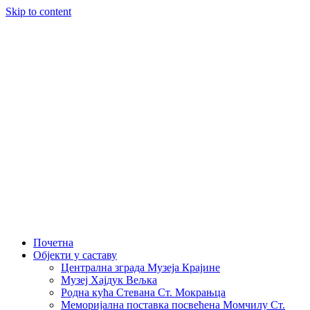
Skip to content
Почетна
Објекти у саставу
Централна зграда Музеја Крајине
Музеј Хајдук Вељка
Родна кућа Стевана Ст. Мокрањца
Меморијална поставка посвећена Момчилу Ст.