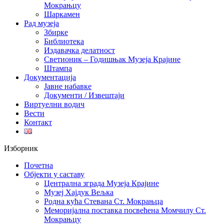
Мокрањцу
Шаркамен
Рад музеја
Збирке
Библиотека
Издавачка делатност
Светионик – Годишњак Музеја Крајине
Штампа
Документација
Јавне набавке
Документи / Извештаји
Виртуелни водич
Вести
Контакт
Изборник
Почетна
Објекти у саставу
Централна зграда Музеја Крајине
Музеј Хајдук Вељка
Родна кућа Стевана Ст. Мокрањца
Меморијална поставка посвећена Момчилу Ст.
Мокрањцу