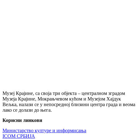
Музеј Крајине, са своја три објекта – централном зградом
Музеја Крајине, Мокрањчевом кућом и Музејом Хајдук
Вељка, налази се у непосредној близини центра града и веома
лако се долази до њега.
Корисни линкови
Министарство културе и информисања
ICOM СРБИЈА