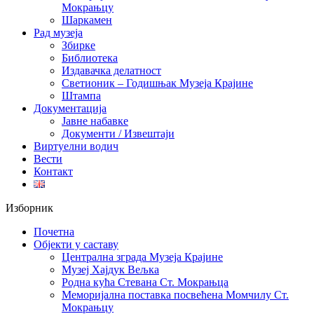
Мокрањцу
Шаркамен
Рад музеја
Збирке
Библиотека
Издавачка делатност
Светионик – Годишњак Музеја Крајине
Штампа
Документација
Јавне набавке
Документи / Извештаји
Виртуелни водич
Вести
Контакт
Изборник
Почетна
Објекти у саставу
Централна зграда Музеја Крајине
Музеј Хајдук Вељка
Родна кућа Стевана Ст. Мокрањца
Меморијална поставка посвећена Момчилу Ст.
Мокрањцу