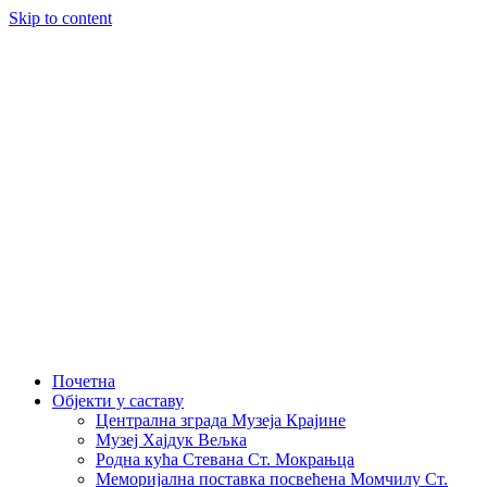
Skip to content
Почетна
Објекти у саставу
Централна зграда Музеја Крајине
Музеј Хајдук Вељка
Родна кућа Стевана Ст. Мокрањца
Меморијална поставка посвећена Момчилу Ст.