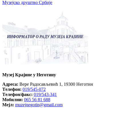
Музејско друштво Србије
Музеј Крајине у Неготину
Aдреса:
Вере Радосављевић 1, 19300 Неготин
Tелефон:
019/545-072
Tелефон/факс:
019/543-341
Mобилни:
065 56 81 688
Mејл:
muzejnegotin@gmail.com