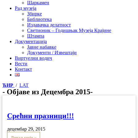
Шаркамен
Рад музеја
Збирке
Библиотека
Издавачка делатност
Светионик – Годишњак Музеја Крајине
Штампа
Документација
Јавне набавке
Документи / Извештаји
Виртуелни водич
Вести
Контакт
ЋИР
/
LAT
- Објаве из Децембра 2015-
Срећни празници!!!
децембар 29, 2015
Детаљније »