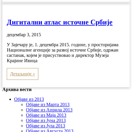
Дигитални атлас источне Србије
децембар 3, 2015
У Зајечару је, 1. децембра 2015. године, у просторијама
Националне агенције за развој источне Србије, одржан
састанак, којем је присуствовао и директор Музеја
Крајине Ивица
Детаљније »
Архива вести
Објаве из 2013
Објаве из Марта 2013
Објаве из Априла 2013
Објаве из Маја 2013
Објаве из Јунa 2013
Објаве из Јула 2013
Објаве из Августа 2013