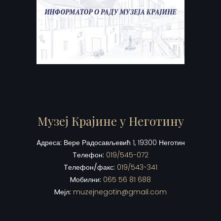
Музеј Крајине у Неготину
Aдреса:
Вере Радосављевић 1, 19300 Неготин
Tелефон:
019/545-072
Tелефон/факс:
019/543-341
Mобилни:
065 56 81 688
Mејл:
muzejnegotin@gmail.com