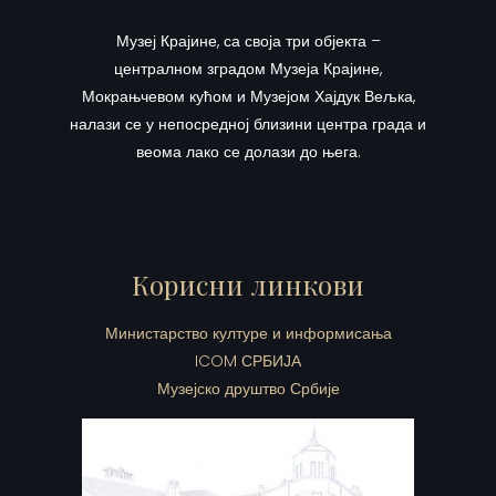
Музеј Крајине, са своја три објекта –
централном зградом Музеја Крајине,
Мокрањчевом кућом и Музејом Хајдук Вељка,
налази се у непосредној близини центра града и
веома лако се долази до њега.
Корисни линкови
Министарство културе и информисања
ICOM СРБИЈА
Музејско друштво Србије