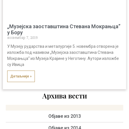
„Музејска заоставштина Стевана Мокрањца“
у Бору
новембар 7, 2019
У Музеју рударства и металургије 5. новембра отворена је
изложба под називом „Музејска заоставштина Стевана
Мокрањца“ из Музеја Крајине у Неготину. Аутори изложбе
су Ивица
Детаљније »
Архива вести
Објаве из 2013
Објаве из 2014