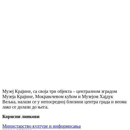
Музеј Крајине, са своја три објекта – централном зградом
Музеја Крајине, Мокрањчевом кућом и Музејом Хајдук
Вељка, налази се у непосредној близини центра града и веома
лако се долази до њега.
Корисни линкови
Министарство културе и информисања