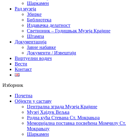
Шаркамен
Рад музеја
Збирке
Библиотека
Издавачка делатност
Светионик – Годишњак Музеја Крајине
Штампа
Документација
Јавне набавке
Документи / Извештаји
Виртуелни водич
Вести
Контакт
Изборник
Почетна
Објекти у саставу
Централна зграда Музеја Крајине
Музеј Хајдук Вељка
Родна кућа Стевана Ст. Мокрањца
Меморијална поставка посвећена Момчилу Ст.
Мокрањцу
Шаркамен