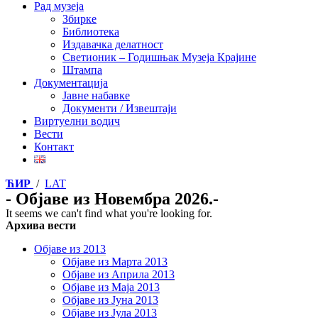
Рад музеја
Збирке
Библиотека
Издавачка делатност
Светионик – Годишњак Музеја Крајине
Штампа
Документација
Јавне набавке
Документи / Извештаји
Виртуелни водич
Вести
Контакт
ЋИР
/
LAT
- Објаве из Новембра 2026.-
It seems we can't find what you're looking for.
Архива вести
Објаве из 2013
Објаве из Марта 2013
Објаве из Априла 2013
Објаве из Маја 2013
Објаве из Јунa 2013
Објаве из Јула 2013