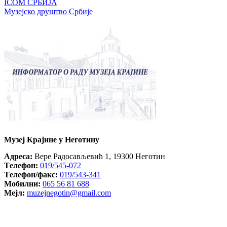
ICOM СРБИЈА
Музејско друштво Србије
Музеј Крајине у Неготину
Aдреса:
Вере Радосављевић 1, 19300 Неготин
Tелефон:
019/545-072
Tелефон/факс:
019/543-341
Mобилни:
065 56 81 688
Mејл:
muzejnegotin@gmail.com