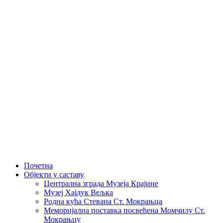
Skip
to
content
Почетна
Објекти у саставу
Централна зграда Музеја Крајине
Музеј Хајдук Вељка
Родна кућа Стевана Ст. Мокрањца
Меморијална поставка посвећена Момчилу Ст.
Мокрањцу