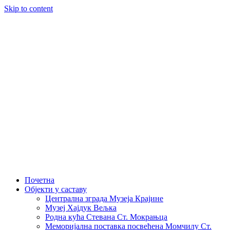
Skip to content
Почетна
Објекти у саставу
Централна зграда Музеја Крајине
Музеј Хајдук Вељка
Родна кућа Стевана Ст. Мокрањца
Меморијална поставка посвећена Момчилу Ст.