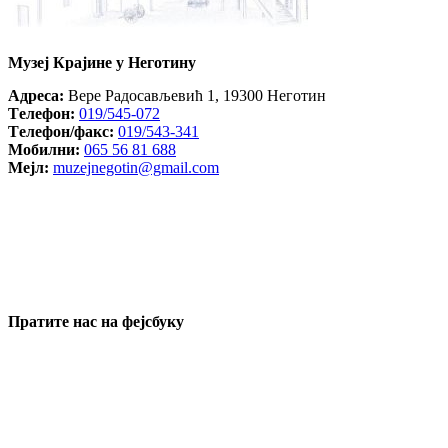
Музеј Крајине у Неготину
Aдреса:
Вере Радосављевић 1, 19300 Неготин
Tелефон:
019/545-072
Tелефон/факс:
019/543-341
Mобилни:
065 56 81 688
Mејл:
muzejnegotin@gmail.com
Пратите нас на фејсбуку