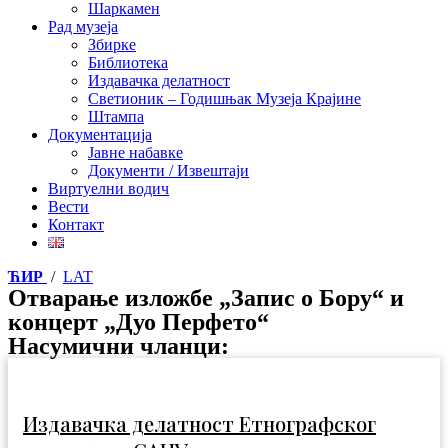
Шаркамен
Рад музеја
Збирке
Библиотека
Издавачка делатност
Светионик – Годишњак Музеја Крајине
Штампа
Документација
Јавне набавке
Документи / Извештаји
Виртуелни водич
Вести
Контакт
ЋИР
/
LAT
Отварање изложбе „Запис о Бору“ и
концерт „Дуо Перфето“
Насумични чланци:
Издавачка делатност Етнографског