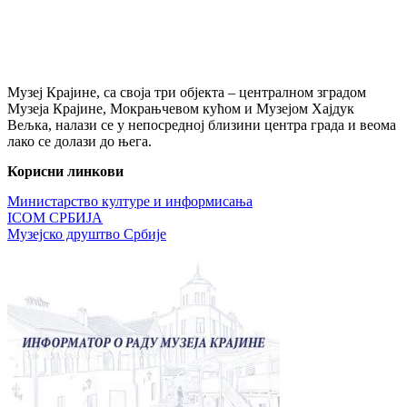
Музеј Крајине, са своја три објекта – централном зградом
Музеја Крајине, Мокрањчевом кућом и Музејом Хајдук
Вељка, налази се у непосредној близини центра града и веома
лако се долази до њега.
Корисни линкови
Министарство културе и информисања
ICOM СРБИЈА
Музејско друштво Србије