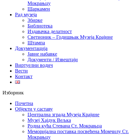
Мокрањцу
Шаркамен
Рад музеја
Збирке
Библиотека
Издавачка делатност
Светионик – Годишњак Музеја Крајине
Штампа
Документација
Јавне набавке
Документи / Извештаји
Виртуелни водич
Вести
Контакт
Изборник
Почетна
Објекти у саставу
Централна зграда Музеја Крајине
Музеј Хајдук Вељка
Родна кућа Стевана Ст. Мокрањца
Меморијална поставка посвећена Момчилу Ст.
Мокрањцу