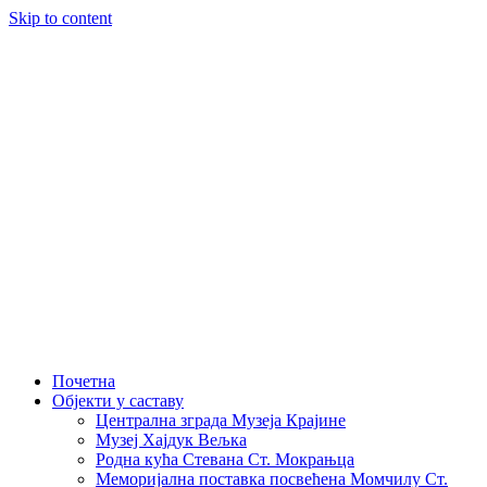
Skip to content
Почетна
Објекти у саставу
Централна зграда Музеја Крајине
Музеј Хајдук Вељка
Родна кућа Стевана Ст. Мокрањца
Меморијална поставка посвећена Момчилу Ст.