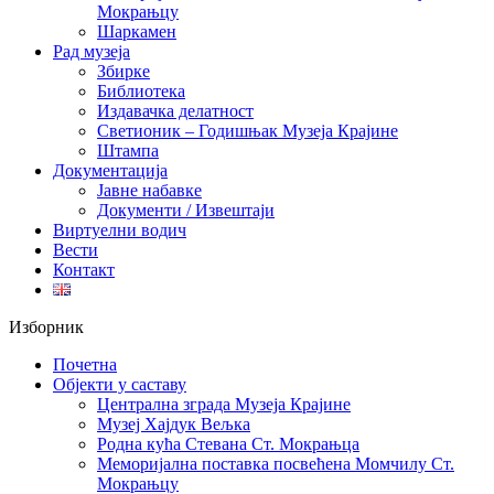
Мокрањцу
Шаркамен
Рад музеја
Збирке
Библиотека
Издавачка делатност
Светионик – Годишњак Музеја Крајине
Штампа
Документација
Јавне набавке
Документи / Извештаји
Виртуелни водич
Вести
Контакт
Изборник
Почетна
Објекти у саставу
Централна зграда Музеја Крајине
Музеј Хајдук Вељка
Родна кућа Стевана Ст. Мокрањца
Меморијална поставка посвећена Момчилу Ст.
Мокрањцу