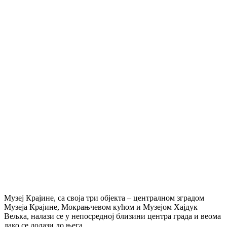
Музеј Крајине, са своја три објекта – централном зградом
Музеја Крајине, Мокрањчевом кућом и Музејом Хајдук
Вељка, налази се у непосредној близини центра града и веома
лако се долази до њега.