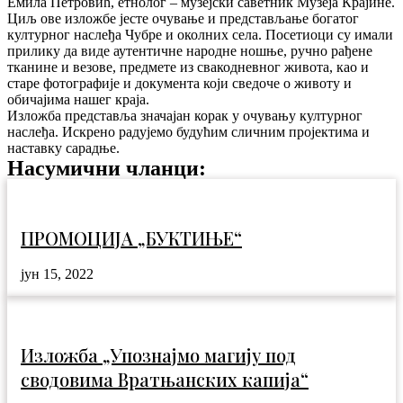
Емила Петровић, етнолог – музејски саветник Музеја Крајине.
Циљ ове изложбе јесте очување и представљање богатог
културног наслеђа Чубре и околних села. Посетиоци су имали
прилику да виде аутентичне народне ношње, ручно рађене
тканине и везове, предмете из свакодневног живота, као и
старе фотографије и документа који сведоче о животу и
обичајима нашег краја.
Изложба представља значајан корак у очувању културног
наслеђа. Искрено радујемо будућим сличним пројектима и
наставку сарадње.
Насумични чланци:
ПРОМОЦИЈА „БУКТИЊЕ“
јун 15, 2022
Изложба „Упознајмо магију под
сводовима Вратњанских капија“