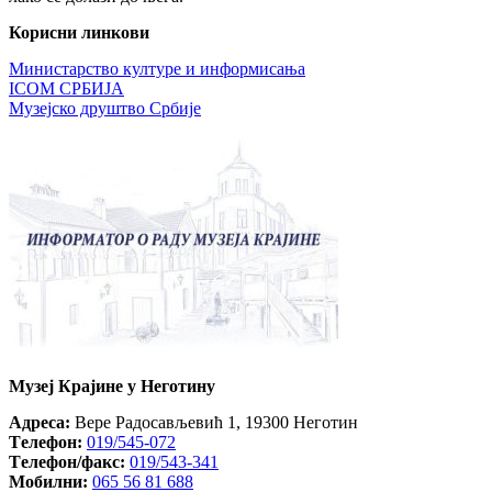
Корисни линкови
Министарство културе и информисања
ICOM СРБИЈА
Музејско друштво Србије
Музеј Крајине у Неготину
Aдреса:
Вере Радосављевић 1, 19300 Неготин
Tелефон:
019/545-072
Tелефон/факс:
019/543-341
Mобилни:
065 56 81 688