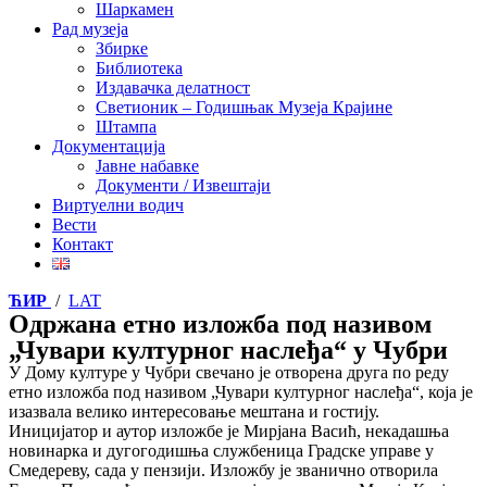
Шаркамен
Рад музеја
Збирке
Библиотека
Издавачка делатност
Светионик – Годишњак Музеја Крајине
Штампа
Документација
Јавне набавке
Документи / Извештаји
Виртуелни водич
Вести
Контакт
ЋИР
/
LAT
Одржана етно изложба под називом
„Чувари културног наслеђа“ у Чубри
У Дому културе у Чубри свечано је отворена друга по реду
етно изложба под називом „Чувари културног наслеђа“, која је
изазвала велико интересовање мештана и гостију.
Иницијатор и аутор изложбе је Мирјана Васић, некадашња
новинарка и дугогодишња службеница Градске управе у
Смедереву, сада у пензији. Изложбу је званично отворила