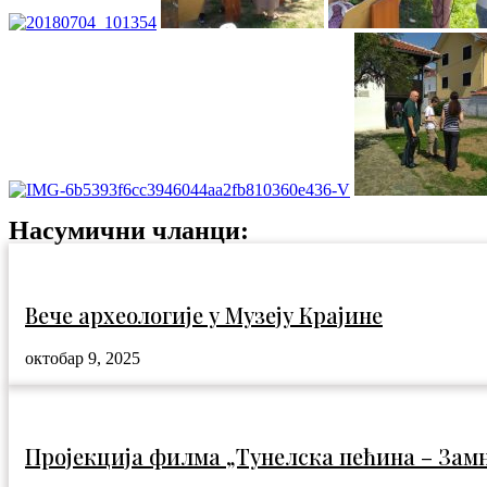
Насумични чланци:
Вече археологије у Музеју Крајине
октобар 9, 2025
Пројекција филма „Тунелска пећина – Зам