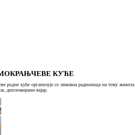
 МОКРАЊЧЕВЕ КУЋЕ
чеве родне куће организује се ликовна радионица на тему живот
к, дипломирани вајар.