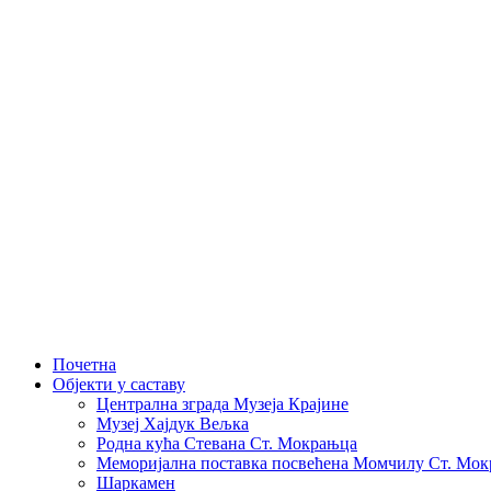
Skip
to
content
Почетна
Објекти у саставу
Централна зграда Музеја Крајине
Музеј Хајдук Вељка
Родна кућа Стевана Ст. Мокрањца
Меморијална поставка посвећена Момчилу Ст. Мо
Шаркамен