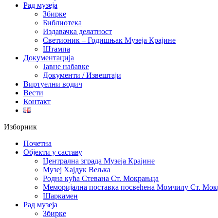
Рад музеја
Збирке
Библиотека
Издавачка делатност
Светионик – Годишњак Музеја Крајине
Штампа
Документација
Јавне набавке
Документи / Извештаји
Виртуелни водич
Вести
Контакт
Изборник
Почетна
Објекти у саставу
Централна зграда Музеја Крајине
Музеј Хајдук Вељка
Родна кућа Стевана Ст. Мокрањца
Меморијална поставка посвећена Момчилу Ст. Мо
Шаркамен
Рад музеја
Збирке