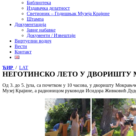
Библиотека
Издавачка делатност
Светионик – Годишњак Музеја Крајине
Штампа
Документација
Јавне набавке
Документи / Извештаји
Виртуелни водич
Вести
Контакт
ЋИР
/
LAT
НЕГОТИНСКО ЛЕТО У ДВОРИШТУ
Од 3. до 5. јула, са почетком у 10 часова, у дворишту Мокрањ
Музеј Крајине, а радионицом руководи Исидора Живковић Дудо