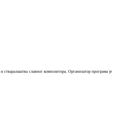
а и стваралаштва славног композитора.
Организатор програма је