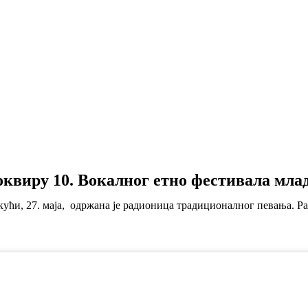
оквиру 10. Вокалног етно фестивала мла
кући, 27. маја, одржана je радионица традиционалног певања. Р