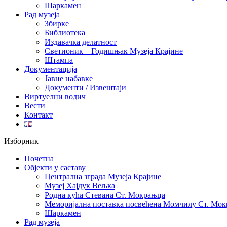
Шаркамен
Рад музеја
Збирке
Библиотека
Издавачка делатност
Светионик – Годишњак Музеја Крајине
Штампа
Документација
Јавне набавке
Документи / Извештаји
Виртуелни водич
Вести
Контакт
Изборник
Почетна
Објекти у саставу
Централна зграда Музеја Крајине
Музеј Хајдук Вељка
Родна кућа Стевана Ст. Мокрањца
Меморијална поставка посвећена Момчилу Ст. Мо
Шаркамен
Рад музеја