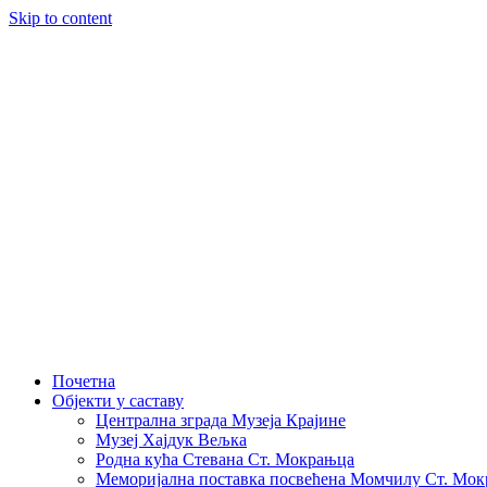
Skip to content
Почетна
Објекти у саставу
Централна зграда Музеја Крајине
Музеј Хајдук Вељка
Родна кућа Стевана Ст. Мокрањца
Меморијална поставка посвећена Момчилу Ст. Мо