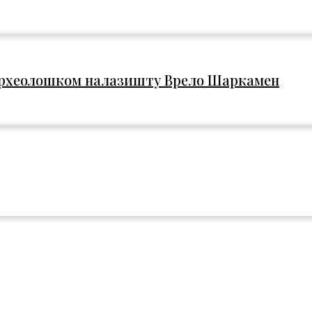
 археолошком налазишту Врело Шаркамен