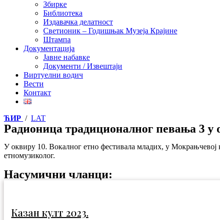
Збирке
Библиотека
Издавачка делатност
Светионик – Годишњак Музеја Крајине
Штампа
Документација
Јавне набавке
Документи / Извештаји
Виртуелни водич
Вести
Контакт
ЋИР
/
LAT
Радионица традиционалног певања 3 у 
У оквиру 10. Вокалног етно фестивала младих, у Мокрањчевој 
етномузиколог.
Насумични чланци:
Казан култ 2023.