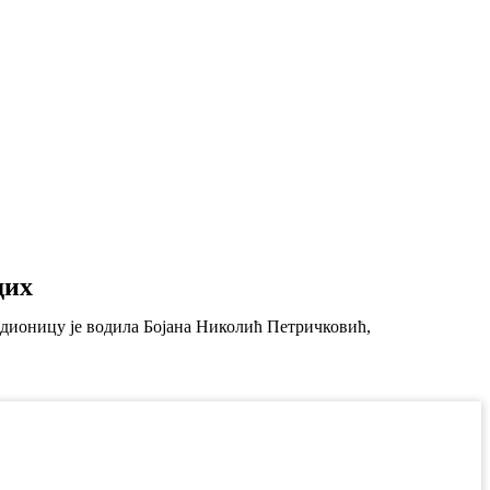
дих
адионицу је водила Бојана Николић Петричковић,