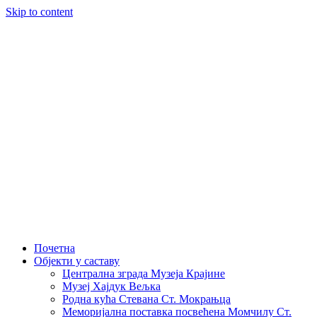
Skip to content
Почетна
Објекти у саставу
Централна зграда Музеја Крајине
Музеј Хајдук Вељка
Родна кућа Стевана Ст. Мокрањца
Меморијална поставка посвећена Момчилу Ст.