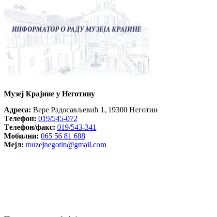
Музеј Крајине у Неготину
Aдреса:
Вере Радосављевић 1, 19300 Неготин
Tелефон:
019/545-072
Tелефон/факс:
019/543-341
Mобилни:
065 56 81 688
Mејл:
muzejnegotin@gmail.com