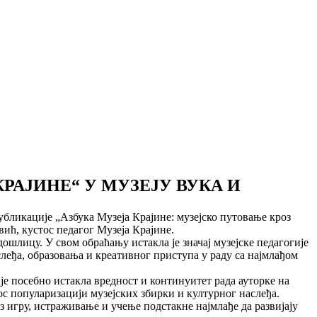
РАЈИНЕ“ У МУЗЕЈУ ВУКА И
публикације „Азбука Музеја Крајине: музејско путовање кроз
ић, кустос педагог Музеја Крајине.
ошлицу. У свом обраћању истакла је значај музејске педагогије
еђа, образовања и креативног приступа у раду са најмлађом
е посебно истакла вредност и континуитет рада ауторке на
с популаризацији музејских збирки и културног наслеђа.
з игру, истраживање и учење подстакне најмлађе да развијају