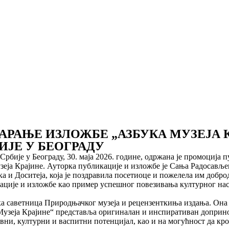
РАЊЕ ИЗЛОЖБЕ „АЗБУКА МУЗЕЈА К
ИЈЕ У БЕОГРАДУ
рбије у Београду, 30. маја 2026. године, одржана је промоција 
зеја Крајине. Ауторка публикације и изложбе је Сања Радосављев
 и Доситеја, која је поздравила посетиоце и пожелела им доброд
ције и изложбе као пример успешног повезивања културног насл
а саветница Природњачког музеја и рецензенткиња издања. Она ј
 Музеја Крајине“ представља оригиналан и инспиративан доприно
вни, културни и васпитни потенцијал, као и на могућност да кро