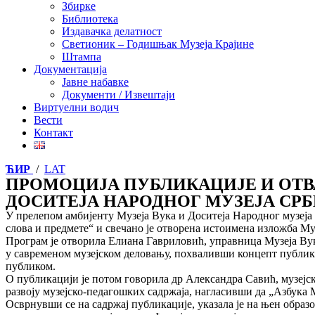
Збирке
Библиотека
Издавачка делатност
Светионик – Годишњак Музеја Крајине
Штампа
Документација
Јавне набавке
Документи / Извештаји
Виртуелни водич
Вести
Контакт
ЋИР
/
LAT
ПРОМОЦИЈА ПУБЛИКАЦИЈЕ И ОТВА
ДОСИТЕЈА НАРОДНОГ МУЗЕЈА СРБ
У прелепом амбијенту Музеја Вука и Доситеја Народног музеја С
слова и предмете“ и свечано је отворена истоимена изложба Му
Програм је отворила Елиана Гавриловић, управница Музеја Вука
у савременом музејском деловању, похваливши концепт публика
публиком.
О публикацији је потом говорила др Александра Савић, музејск
развоју музејско-педагошких садржаја, нагласивши да „Азбука
Осврнувши се на садржај публикације, указала је на њен образо