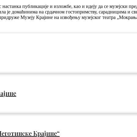
настанка публикације и изложбе, као и идеју да се музејски пре
ла је домаћинима на срдачном гостопримству, сарадницима и сви
придруже Музеју Крајине на извођењу музејског театра „Мокрањац
ајине
еготинске Крајине“