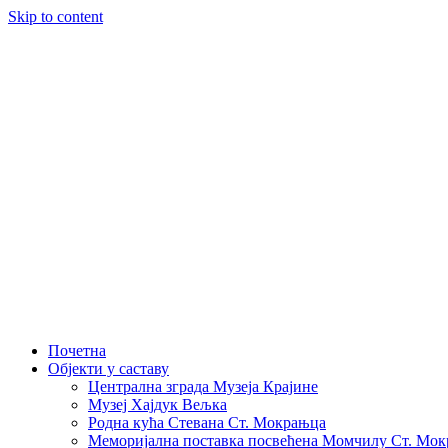
Skip to content
Почетна
Објекти у саставу
Централна зграда Музеја Крајине
Музеј Хајдук Вељка
Родна кућа Стевана Ст. Мокрањца
Меморијална поставка посвећена Момчилу Ст. Мо