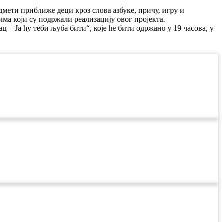
дмети приближе деци кроз слова азбуке, причу, игру и
ма који су подржали реализацију овог пројекта.
 – Ја ћу теби љуба бити“, које ће бити одржано у 19 часова, у