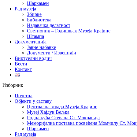
Шаркамен
Рад музеја
Збирке
Библиотека
Издавачка делатност
Светионик – Годишњак Музеја Крајине
Штампа
Документација
Јавне набавке
Документи / Извештаји
Виртуелни водич
Вести
Контакт
Изборник
Почетна
Објекти у саставу
Централна зграда Музеја Крајине
Музеј Хајдук Вељка
Родна кућа Стевана Ст. Мокрањца
Меморијална поставка посвећена Момчилу Ст. Мо
Шаркамен
Рад музеја