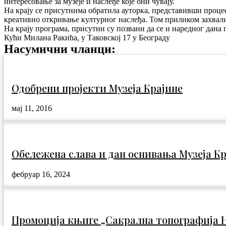
интересовање за музеје и наслеђе које они чувају.
На крају се присутнима обратила ауторка, представивши процес 
креативно откривање културног наслеђа. Том приликом захвали
На крају програма, присутни су позвани да се и наредног дана 
Кући Милана Ракића, у Таковској 17 у Београду
Насумични чланци:
Одобрени пројекти Музеја Крајине
мај 11, 2016
Обележена слава и дан оснивања Музеја Кр
фебруар 16, 2024
Промоција књиге „Сакрална топографија Н