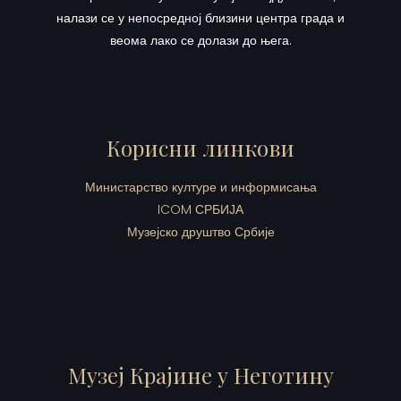
налази се у непосредној близини центра града и
веома лако се долази до њега.
Корисни линкови
Министарство културе и информисања
ICOM СРБИЈА
Музејско друштво Србије
Музеј Крајине у Неготину