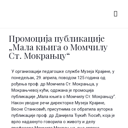
Промоција публикације
„Мала књига о Момчилу
Ст. Мокрањцу“
У организацији педагошке службе Музеја Крајине, у
понедељак, 29. априла, поводом 125 година од
рођења проф. др Момчила Ст. Мокрањца, у
Мокрањчевој кући, одржана је промоција
публикације „Мала књига о Момчилу Ст. Мокрањцу“.
Након уводне речи директорке Музеја Крајине,
Весне Станковић, присутнима се обратила ауторка
публикације проф. др Данијела Ђукић Ћосић, која је
врло надахнуто говорила о животу и делу
професора Момчила Мокрањца, оца српске