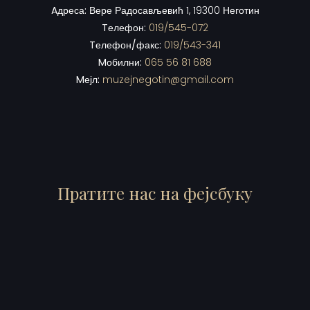
Aдреса:
Вере Радосављевић 1, 19300 Неготин
Tелефон:
019/545-072
Tелефон/факс:
019/543-341
Mобилни:
065 56 81 688
Mејл:
muzejnegotin@gmail.com
Пратите нас на фејсбуку