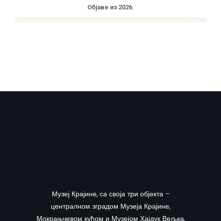
Објаве из 2026.
Музеј Крајине, са своја три објекта –
централном зградом Музеја Крајине,
Мокрањчевом кућом и Музејом Хајдук Вељка,