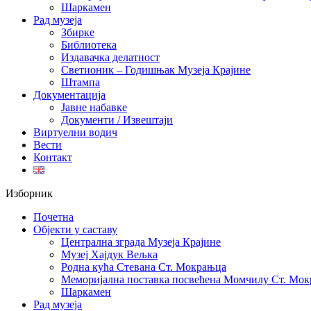
Шаркамен
Рад музеја
Збирке
Библиотека
Издавачка делатност
Светионик – Годишњак Музеја Крајине
Штампа
Документација
Јавне набавке
Документи / Извештаји
Виртуелни водич
Вести
Контакт
Изборник
Почетна
Објекти у саставу
Централна зграда Музеја Крајине
Музеј Хајдук Вељка
Родна кућа Стевана Ст. Мокрањца
Меморијална поставка посвећена Момчилу Ст. Мо
Шаркамен
Рад музеја