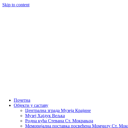
Skip to content
Почетна
Објекти у саставу
Централна зграда Музеја Крајине
Музеј Хајдук Вељка
Родна кућа Стевана Ст. Мокрањца
Меморијална поставка посвећена Момчилу Ст. Мо