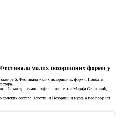
. Фестивала малих позоришних форми у
у оквиру 6. Фестивала малих позоришних форми. Повод за
естара.
ивеће млада глумица зајечарског театра Марија Станковић,
о српских сестара Неготин и Позоришни музеј, а цео пројекат