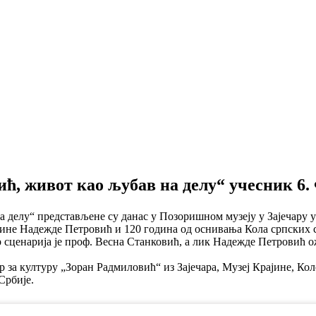
ћ, живот као љубав на делу“ учесник 6
 делу“ представљене су данас у Позоришном музеју у Зајечару 
оине Надежде Петровић и 120 година од оснивања Кола српских с
сценарија је проф. Весна Станковић, а лик Надежде Петровић ож
за културу „Зоран Радмиловић“ из Зајечара, Музеј Крајине, Кол
Србије.