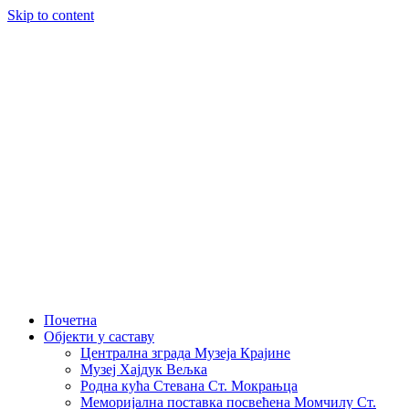
Skip to content
Почетна
Објекти у саставу
Централна зграда Музеја Крајине
Музеј Хајдук Вељка
Родна кућа Стевана Ст. Мокрањца
Меморијална поставка посвећена Момчилу Ст.