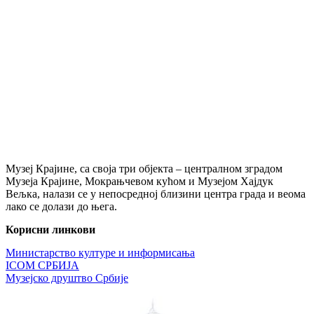
Музеј Крајине, са своја три објекта – централном зградом
Музеја Крајине, Мокрањчевом кућом и Музејом Хајдук
Вељка, налази се у непосредној близини центра града и веома
лако се долази до њега.
Корисни линкови
Министарство културе и информисања
ICOM СРБИЈА
Музејско друштво Србије