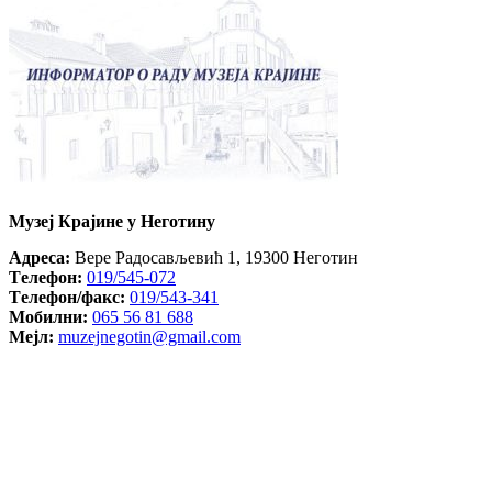
Музеј Крајине у Неготину
Aдреса:
Вере Радосављевић 1, 19300 Неготин
Tелефон:
019/545-072
Tелефон/факс:
019/543-341
Mобилни:
065 56 81 688
Mејл:
muzejnegotin@gmail.com