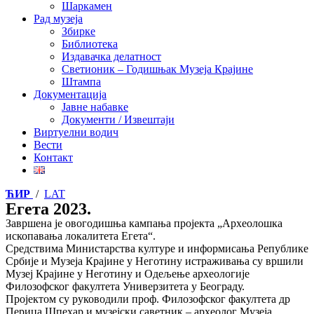
Шаркамен
Рад музеја
Збирке
Библиотека
Издавачка делатност
Светионик – Годишњак Музеја Крајине
Штампа
Документација
Јавне набавке
Документи / Извештаји
Виртуелни водич
Вести
Контакт
ЋИР
/
LAT
Егета 2023.
Завршена је овогодишња кампања пројекта „Археолошка
ископавања локалитета Егета“.
Средствима Министарства културе и информисања Републике
Србије и Музеја Крајине у Неготину истраживања су вршили
Музеј Крајине у Неготину и Одељење археологије
Филозофског факултета Универзитета у Београду.
Пројектом су руководили проф. Филозофског факултета др
Перица Шпехар и музејски саветник – археолог Музеја