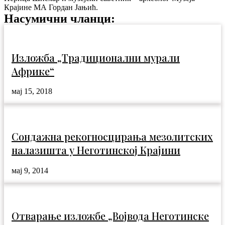
Крајине МА Гордан Јањић.
Насумични чланци:
Изложба „Традиционални мурали
Африке“
мај 15, 2018
Сондажна рекогносцирања мезолитских
налазишта у Неготинској Крајини
мај 9, 2014
Отварање изложбе „Војвода Неготинске