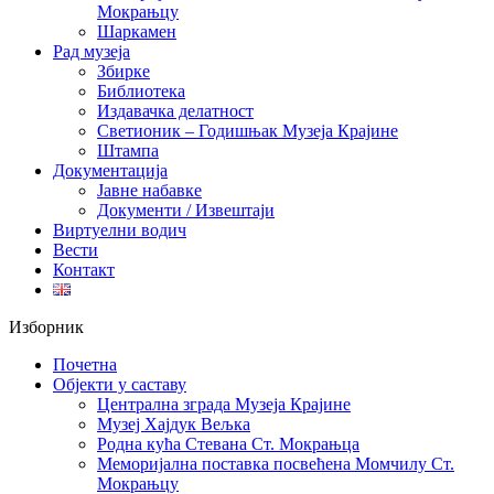
Мокрањцу
Шаркамен
Рад музеја
Збирке
Библиотека
Издавачка делатност
Светионик – Годишњак Музеја Крајине
Штампа
Документација
Јавне набавке
Документи / Извештаји
Виртуелни водич
Вести
Контакт
Изборник
Почетна
Објекти у саставу
Централна зграда Музеја Крајине
Музеј Хајдук Вељка
Родна кућа Стевана Ст. Мокрањца
Меморијална поставка посвећена Момчилу Ст.
Мокрањцу