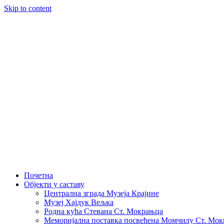
Skip to content
Почетна
Објекти у саставу
Централна зграда Музеја Крајине
Музеј Хајдук Вељка
Родна кућа Стевана Ст. Мокрањца
Меморијална поставка посвећена Момчилу Ст. Мо