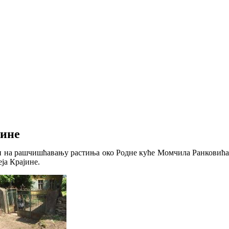
јине
ди на рашчишћавању растиња око Родне куће Момчила Ранковића 
ја Крајине.