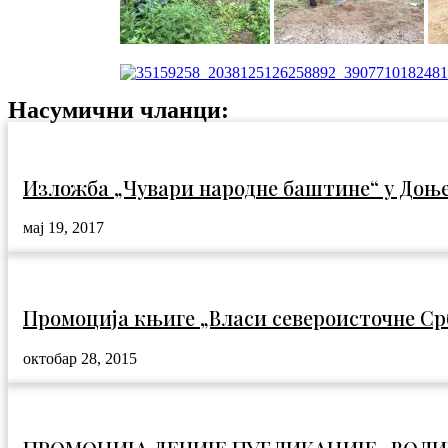
Насумични чланци:
Изложба „Чувари народне баштине“ у Доњ
мај 19, 2017
Промоција књиге „Власи североисточне Ср
октобар 28, 2015