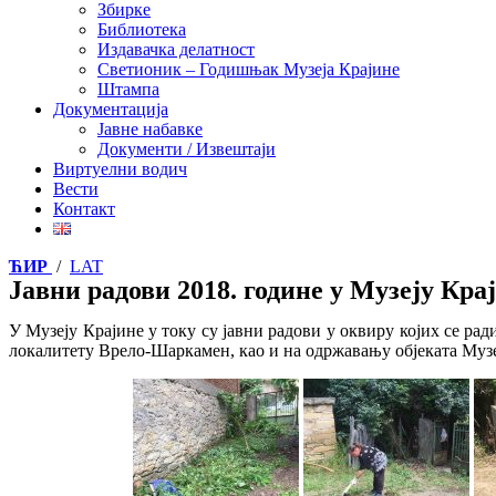
Збирке
Библиотека
Издавачка делатност
Светионик – Годишњак Музеја Крајине
Штампа
Документација
Јавне набавке
Документи / Извештаји
Виртуелни водич
Вести
Контакт
ЋИР
/
LAT
Јавни радови 2018. године у Музеју Кра
У Музеју Крајине у току су јавни радови
у оквиру којих се ра
локалитету Врело-Шаркамен, као и на одржавању објеката Музе