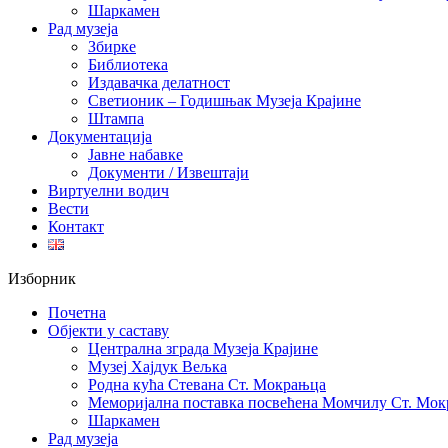
Шаркамен
Рад музеја
Збирке
Библиотека
Издавачка делатност
Светионик – Годишњак Музеја Крајине
Штампа
Документација
Јавне набавке
Документи / Извештаји
Виртуелни водич
Вести
Контакт
Изборник
Почетна
Објекти у саставу
Централна зграда Музеја Крајине
Музеј Хајдук Вељка
Родна кућа Стевана Ст. Мокрањца
Меморијална поставка посвећена Момчилу Ст. Мо
Шаркамен
Рад музеја