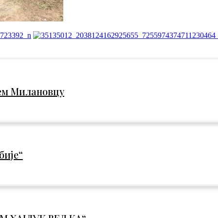
ем Милановцу
бије“