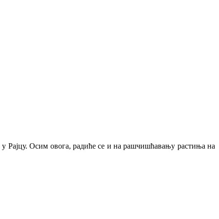
у Рајцу. Осим овога, радиће се и на рашчишћавању растиња на