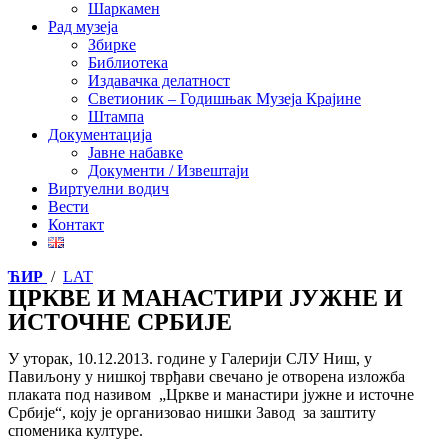
Шаркамен
Рад музеја
Збирке
Библиотека
Издавачка делатност
Светионик – Годишњак Музеја Крајине
Штампа
Документација
Јавне набавке
Документи / Извештаји
Виртуелни водич
Вести
Контакт
ЋИР
/
LAT
ЦРКВЕ И МАНАСТИРИ ЈУЖНЕ И
ИСТОЧНЕ СРБИЈЕ
У уторак, 10.12.2013. године у Галерији СЛУ Ниш, у
Павиљону у нишкој тврђави свечано је
отворена изложба
плаката под називом „Цркве и манастири јужне и источне
Србије“, коју је организовао нишки Завод за заштиту
споменика културе.