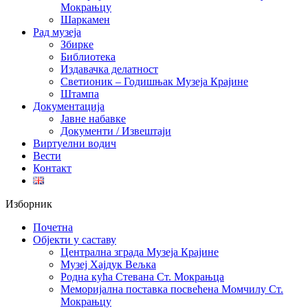
Мокрањцу
Шаркамен
Рад музеја
Збирке
Библиотека
Издавачка делатност
Светионик – Годишњак Музеја Крајине
Штампа
Документација
Јавне набавке
Документи / Извештаји
Виртуелни водич
Вести
Контакт
Изборник
Почетна
Објекти у саставу
Централна зграда Музеја Крајине
Музеј Хајдук Вељка
Родна кућа Стевана Ст. Мокрањца
Меморијална поставка посвећена Момчилу Ст.
Мокрањцу