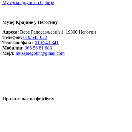
Музејско друштво Србије
Музеј Крајине у Неготину
Aдреса:
Вере Радосављевић 1, 19300 Неготин
Tелефон:
019/545-072
Tелефон/факс:
019/543-341
Mобилни:
065 56 81 688
Mејл:
muzejnegotin@gmail.com
Пратите нас на фејсбуку