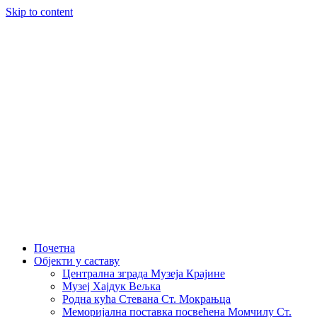
Skip to content
Почетна
Објекти у саставу
Централна зграда Музеја Крајине
Музеј Хајдук Вељка
Родна кућа Стевана Ст. Мокрањца
Меморијална поставка посвећена Момчилу Ст.