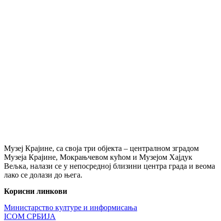
Музеј Крајине, са своја три објекта – централном зградом
Музеја Крајине, Мокрањчевом кућом и Музејом Хајдук
Вељка, налази се у непосредној близини центра града и веома
лако се долази до њега.
Корисни линкови
Министарство културе и информисања
ICOM СРБИЈА