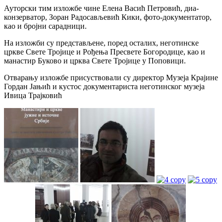
Ауторски тим изложбе чине Елена Васић Петровић, диа-
конзерватор, Зоран Радосављевић Кики, фото-документатор,
као и бројни сарадници.
На изложби су представљене, поред осталих, неготинске
цркве Свете Тројице и Рођења Пресвете Богородице, као и
манастир Буково и црква Свете Тројице у Поповици.
Отварању изложбе присуствовали су директор Музеја Крајине
Гордан Јањић и кустос документариста неготинског музеја
Ивица Трајковић