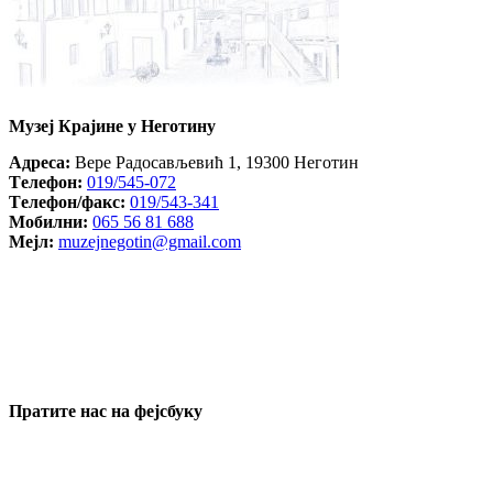
Музеј Крајине у Неготину
Aдреса:
Вере Радосављевић 1, 19300 Неготин
Tелефон:
019/545-072
Tелефон/факс:
019/543-341
Mобилни:
065 56 81 688
Mејл:
muzejnegotin@gmail.com
Пратите нас на фејсбуку