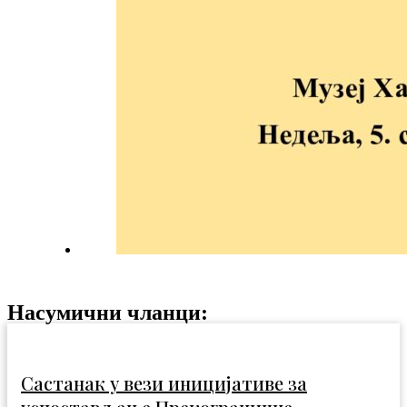
Насумични чланци:
Састанак у вези иницијативе за