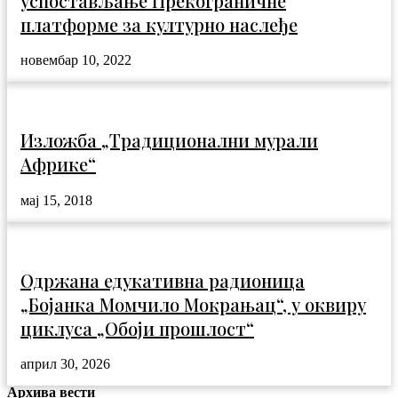
успостављање Прекограничне
платформе за културно наслеђе
новембар 10, 2022
Изложба „Традиционални мурали
Африке“
мај 15, 2018
Одржана едукативна радионица
„Бојанка Момчило Мокрањац“, у оквиру
циклуса „Обоји прошлост“
април 30, 2026
Архива вести