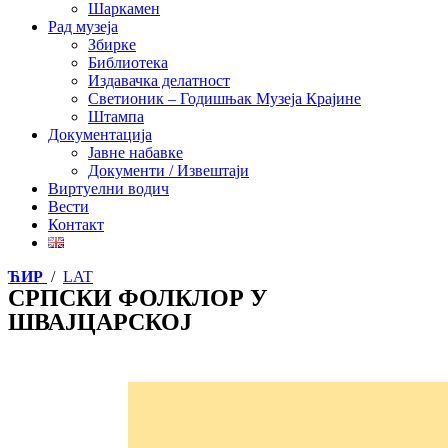
Шаркамен
Рад музеја
Збирке
Библиотека
Издавачка делатност
Светионик – Годишњак Музеја Крајине
Штампа
Документација
Јавне набавке
Документи / Извештаји
Виртуелни водич
Вести
Контакт
ЋИР
/
LAT
СРПСКИ ФОЛКЛОР У
ШВАЈЦАРСКОЈ