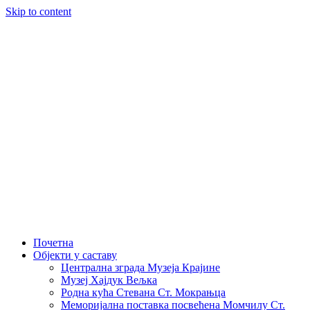
Skip to content
Почетна
Објекти у саставу
Централна зграда Музеја Крајине
Музеј Хајдук Вељка
Родна кућа Стевана Ст. Мокрањца
Меморијална поставка посвећена Момчилу Ст.