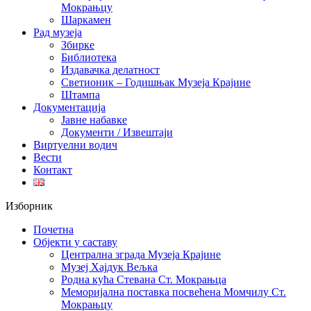
Мокрањцу
Шаркамен
Рад музеја
Збирке
Библиотека
Издавачка делатност
Светионик – Годишњак Музеја Крајине
Штампа
Документација
Јавне набавке
Документи / Извештаји
Виртуелни водич
Вести
Контакт
Изборник
Почетна
Објекти у саставу
Централна зграда Музеја Крајине
Музеј Хајдук Вељка
Родна кућа Стевана Ст. Мокрањца
Меморијална поставка посвећена Момчилу Ст.
Мокрањцу