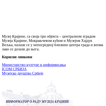
Музеј Крајине, са своја три објекта – централном зградом
Музеја Крајине, Мокрањчевом кућом и Музејом Хајдук
Вељка, налази се у непосредној близини центра града и веома
лако се долази до њега.
Корисни линкови
Министарство културе и информисања
ICOM СРБИЈА
Музејско друштво Србије