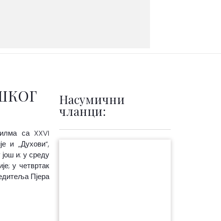
ШКОГ
Насумични
чланци:
филма са XXVI
е и „Духови“,
још и: у среду
је; у четвртак
редитеља Пјера