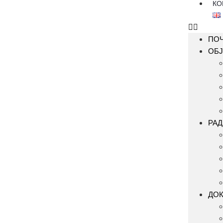
КО
ПО
ОБЈ
РАД
ДО