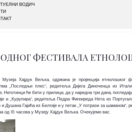
ТУЕЛНИ ВОДИЧ
СТИ
ТАКТ
РОДНОГ ФЕСТИВАЛА ЕТНОЛО
ји Музеја Хајдук Вељка, одржана је пројекција етнолошког 
а „Последњи плес“, редитеља Дијега Диноченца из Италиј
 Неготинци ће бити у прилици, да у наредна три дана, погледају 
је и „Курупира“, редитеља Педра Фигеиреда Нета из Португали
 Душана Гајића из Белгије и у петак „У потрази за шаманом“, 
а од 18 часова у Музеју Хајдук Вељка. Очекујемо вас.