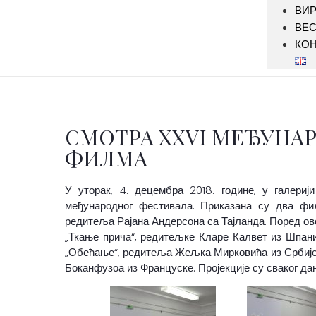
ВИР
ВЕ
КОН
СМОТРА XXVI МЕЂУНА
ФИЛМА
У уторак, 4. децембра 2018. године, у галери
међународног фестивала.
Приказана су два филм
редитеља Рајана Андерсона са Тајланда. Поред ове,
„Ткање прича“, редитељке Кларе Калвет из Шпани
„Обећање“, редитеља Жељка Мирковића из Србије и
Боканфузоа из Француске. Пројекције су сваког дан