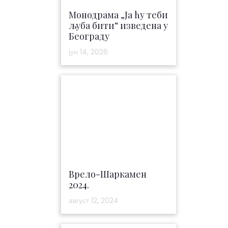
Монодрама „Ја ћу теби
љуба бити“ изведена у
Београду
јун 14, 2026
Врело-Шаркамен
2024.
август 12, 2024