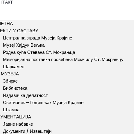
НТАКТ
ЧЕТНА
ЕКТИ У САСТАВУ
Централна зграда Музеја Крајине
Музеј Хајдук Вељка
Родна кућа Стевана Ст. Мокрањца
Меморијална поставка посвећена Момчилу Ст. Мокрањцу
Шаркамен
 МУЗЕЈА
Збирке
Библиотека
Издавачка делатност
Светионик – Годишњак Музеја Крајине
Штампа
КУМЕНТАЦИЈА
Јавне набавке
Документи / Извештаји