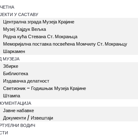
ЧЕТНА
ЈЕКТИ У САСТАВУ
Централна зграда Музеја Крајине
Музеј Хајдук Вељка
Родна кућа Стевана Ст. Мокрањца
Меморијална поставка посвећена Момчилу Ст. Мокрањцу
Шаркамен
Д МУЗЕЈА
Збирке
Библиотека
Издавачка делатност
Светионик – Годишњак Музеја Крајине
Штампа
КУМЕНТАЦИЈА
Јавне набавке
Документи / Извештаји
РТУЕЛНИ ВОДИЧ
СТИ