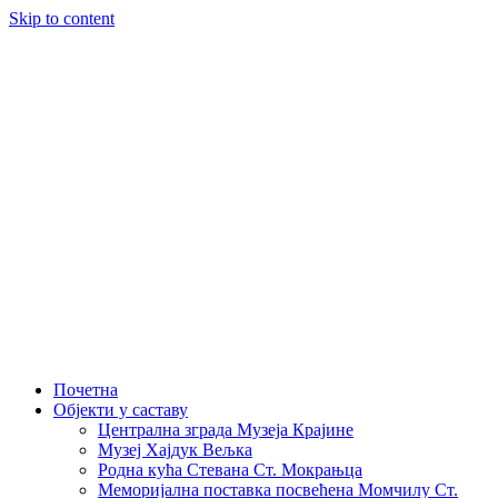
Skip to content
Почетна
Објекти у саставу
Централна зграда Музеја Крајине
Музеј Хајдук Вељка
Родна кућа Стевана Ст. Мокрањца
Меморијална поставка посвећена Момчилу Ст.