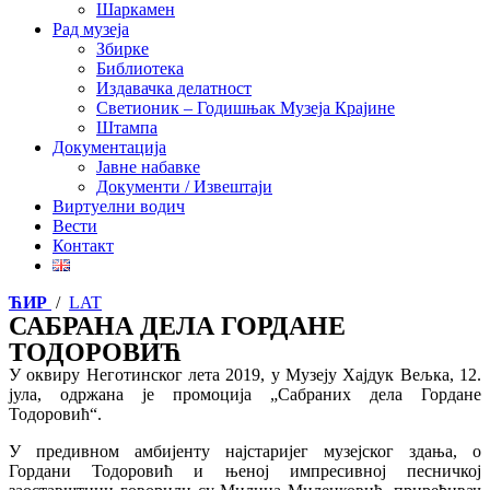
Шаркамен
Рад музеја
Збирке
Библиотека
Издавачка делатност
Светионик – Годишњак Музеја Крајине
Штампа
Документација
Јавне набавке
Документи / Извештаји
Виртуелни водич
Вести
Контакт
ЋИР
/
LAT
САБРАНА ДЕЛА ГОРДАНЕ
ТОДОРОВИЋ
У оквиру Неготинског лета 2019, у Музеју Хајдук Вељка, 12.
јула, одржана је промоција „Сабраних дела Гордане
Тодоровић“.
У предивном амбијенту најстаријег музејског здања, о
Гордани Тодоровић и њеној импресивној песничкој