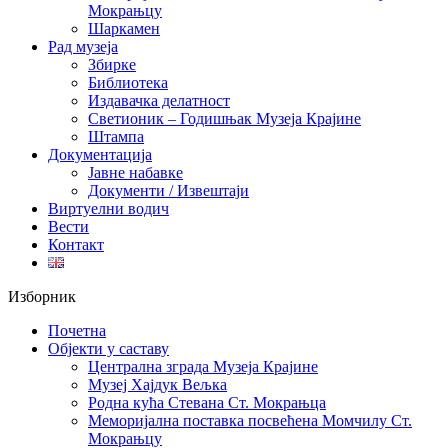
Мокрањцу
Шаркамен
Рад музеја
Збирке
Библиотека
Издавачка делатност
Светионик – Годишњак Музеја Крајине
Штампа
Документација
Јавне набавке
Документи / Извештаји
Виртуелни водич
Вести
Контакт
Изборник
Почетна
Објекти у саставу
Централна зграда Музеја Крајине
Музеј Хајдук Вељка
Родна кућа Стевана Ст. Мокрањца
Меморијална поставка посвећена Момчилу Ст.
Мокрањцу