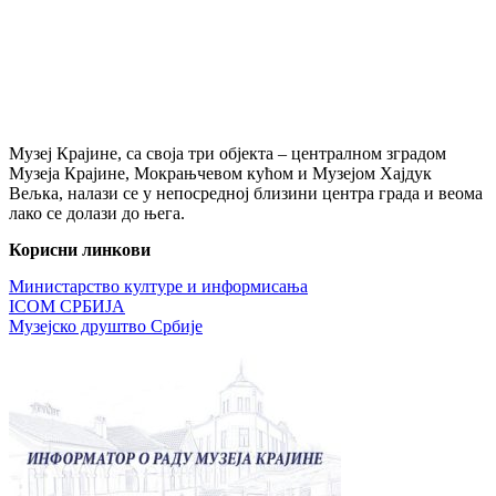
Музеј Крајине, са своја три објекта – централном зградом
Музеја Крајине, Мокрањчевом кућом и Музејом Хајдук
Вељка, налази се у непосредној близини центра града и веома
лако се долази до њега.
Корисни линкови
Министарство културе и информисања
ICOM СРБИЈА
Музејско друштво Србије