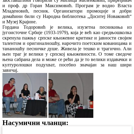
заоставштини говорили су Милица Миленковић, приређивач
и проф. др Горан Максимовић. Програм је водио Власта
Младеновић, песник. Организатори промоције и добри
домаћини били су Народна библиотека „Доситеј Новаковић“
и Музеј Крајине.
Гордана Тодоровић је велика, изузетна песникиња из
југоисточне Србије (1933-1979), која је већ као средњошколка
скренула пажњу српске књижевне критике и јавности својим
талентом и оригиналношћу, нарочито поетским кованицама и
тананошћу песничке душе. Живела је тешко и трагично. Али
њен траг је велики у српској књижевности. О томе сведоче
њена сабрана дела и може се рећи да је то велики издавачки и
културолошки подухват, посебно значајан за наш шири
завичај.
Насумични чланци: