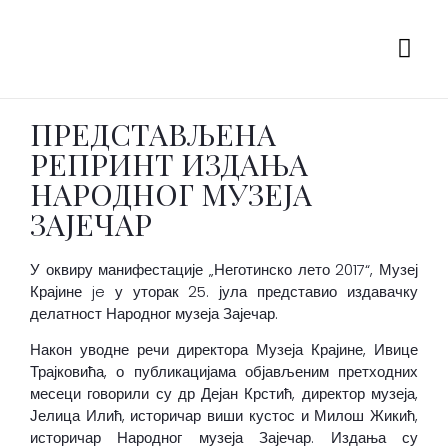
ПРЕДСТАВЉЕНА
РЕПРИНТ ИЗДАЊА
НАРОДНОГ МУЗЕЈА
ЗАЈЕЧАР
У оквиру манифестације „Неготинско лето 2017“, Музеј
Крајине je у уторак 25. јула представио издавачку
делатност Народног музеја Зајечар.
Након уводне речи директора Музеја Крајине, Ивице
Трајковића, о публикацијама објављеним претходних
месеци говорили су др Дејан Крстић, директор музеја,
Јелица Илић, историчар виши кустос и Милош Жикић,
историчар Народног музеја Зајечар. Издања су