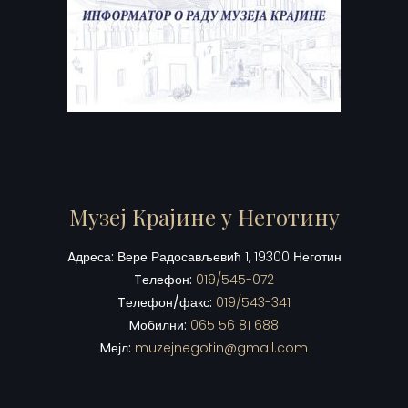
Музеј Крајине у Неготину
Aдреса:
Вере Радосављевић 1, 19300 Неготин
Tелефон:
019/545-072
Tелефон/факс:
019/543-341
Mобилни:
065 56 81 688
Mејл:
muzejnegotin@gmail.com