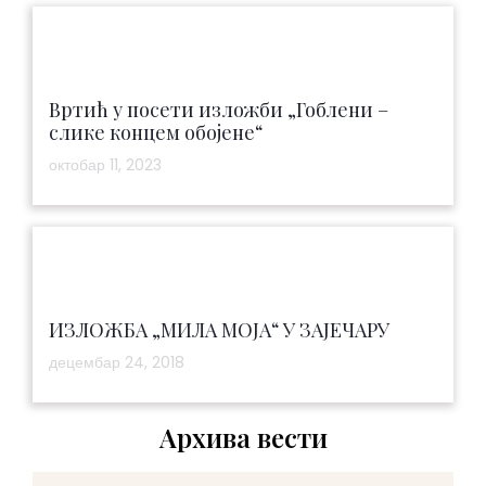
Вртић у посети изложби „Гоблени –
слике концем обојене“
октобар 11, 2023
ИЗЛОЖБА „МИЛА МОЈА“ У ЗАЈЕЧАРУ
децембар 24, 2018
Архива вести