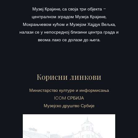
Музеј Крајине, са своја три објекта –
централном зградом Музеја Крајине,
Мокрањчевом кућом и Музејом Хајдук Вељка,
налази се у непосредној близини центра града и
веома лако се долази до њега.
Корисни линкови
Министарство културе и информисања
ICOM СРБИЈА
Музејско друштво Србије