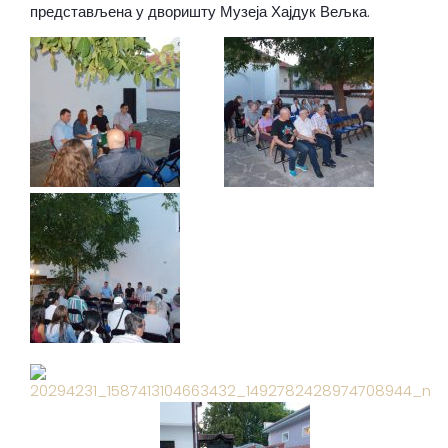
представљена у дворишту Музеја Хајдук Вељка.