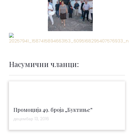
Насумични чланци:
Промоција 49. броја „Буктиње“
децембар 13, 2016