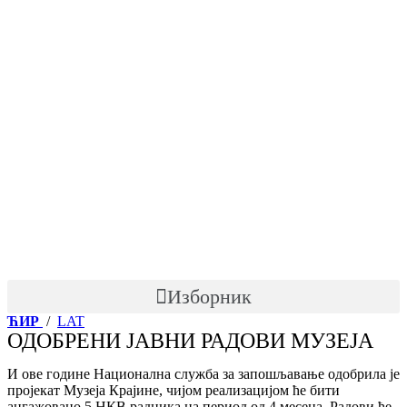
Skip
to
content
Изборник
ЋИР
/
LAT
ОДОБРЕНИ ЈАВНИ РАДОВИ МУЗЕЈА
И ове године Национална служба за запошљавање одобрила је
пројекат Музеја Крајине, чијом реализацијом ће бити
ангажовано 5 НКВ радника на период од 4 месеца. Радови ће