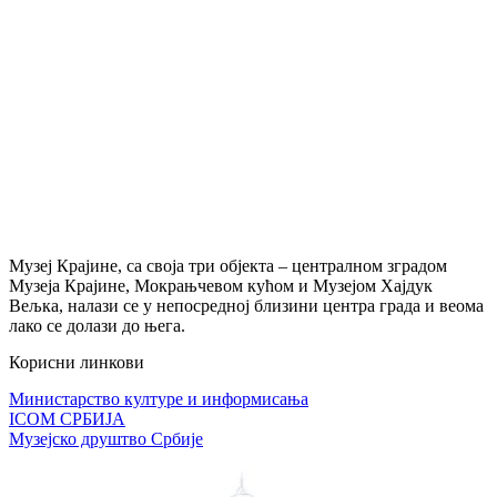
Музеј Крајине, са своја три објекта – централном зградом
Музеја Крајине, Мокрањчевом кућом и Музејом Хајдук
Вељка, налази се у непосредној близини центра града и веома
лако се долази до њега.
Корисни линкови
Министарство културе и информисања
ICOM СРБИЈА
Музејско друштво Србије