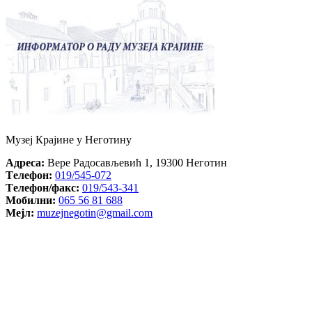
Музеј Крајине у Неготину
Aдреса:
Вере Радосављевић 1, 19300 Неготин
Tелефон:
019/545-072
Tелефон/факс:
019/543-341
Mобилни:
065 56 81 688
Mејл:
muzejnegotin@gmail.com