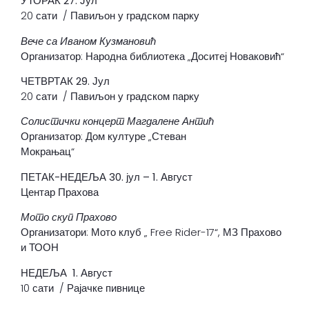
УТОРАК 27
. Јул
20 сати / Павиљон у градском парку
Вече са Иваном Кузмановић
Организатор: Народна библиотека „Доситеј Новаковић“
ЧЕТВРТАК 29
. Јул
20 сати / Павиљон у градском парку
Солистички концерт Магдалене Антић
Организатор: Дом културе „Стеван
Мокрањац“
ПЕТАК-НЕДЕЉА 30. јул – 1. Август
Центар Прахова
М
ото скуп Прахово
Организатори: Мото клуб „ Free Rider-17“, МЗ Прахово
и ТООН
НЕДЕЉА 1. Август
10 сати / Рајачке пивнице