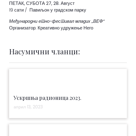
ПЕТАК, СУБОТА
27, 28. Август
19 сати / Павиљон у градском парку
Међународни етно-фестивал младих „ВЕФ“
Организатор: Креативно удружење Него
Насумични чланци:
Ускршња радионица 2023.
април 13, 2023