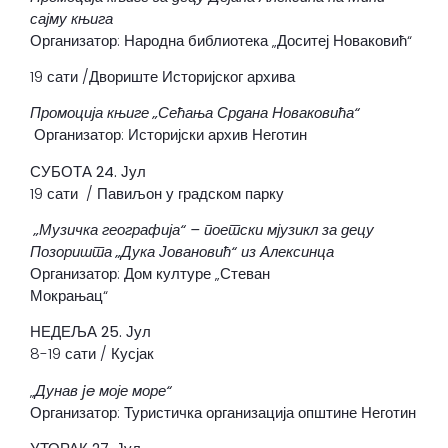
сајму књига
Организатор: Народна библиотека „Доситеј Новаковић“
19 сати /Двориште Историјског архива
Промоција књиге „Сећања Срдана Новаковића“
Организатор: Историјски архив Неготин
СУБОТА 24
. Јул
19 сати / Павиљон у градском парку
„Музичка географија“ – поетски мјузикл за децу
Позоришта „Дука Јовановић“ из Алексинца
Организатор: Дом културе „Стеван
Мокрањац“
НЕДЕЉА 25. Јул
8-19 сати / Кусјак
„
Д
унав je моје море“
Организатор: Туристичка организација општине Неготин