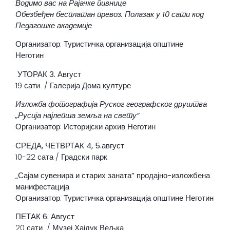
Водимо вас на Рајачке пивнице
Обезбеђен бесплатан превоз. Полазак у 10 сати код
Педагошке академије
Организатор: Туристичка организација општине
Неготин
УТОРАК 3. Август
19 сати / Галерија Дома културе
Изложба фотографија Руског географског друштва
„Русија најлепша земља на свету“
Организатор: Историјски архив Неготин
СРЕДА, ЧЕТВРТАК 4, 5.август
10-22 сата / Градски парк
„Сајам сувенира и старих заната” продајно-изложбена
манифестација
Организатор: Туристичка организација општине Неготин
ПЕТАК 6. Август
20 сати / Музеј Хајдук Вељка