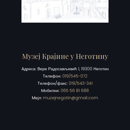
Музеј Крајине у Неготину
Aдреса:
Вере Радосављевић 1, 19300 Неготин
Tелефон:
019/545-072
Tелефон/факс:
019/543-341
Mобилни:
065 56 81 688
Mејл:
muzejnegotin@gmail.com