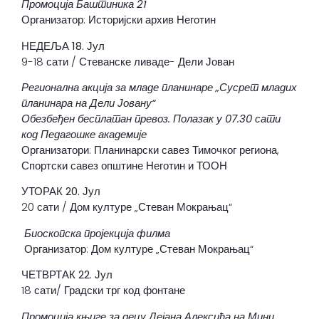
Промоција Баштиника 21
Организатор: Историјски архив Неготин
НЕДЕЉА 18. Јул
9-18 сати / Стеванске ливаде- Дели Јован
Регионална акција за младе планинаре „Сусрет младих
планинара на Дели Јовану“
Обезбеђен бесплатан превоз. Полазак у 07.30 сати
код Педагошке академије
Организатори: Планинарски савез Тимочког региона,
Спортски савез општине Неготин и ТООН
УТОРАК 20. Јул
20 сати / Дом културе „Стеван Мокрањац“
Биоскопска пројекција филма
Организатор: Дом културе „Стеван Мокрањац“
ЧЕТВРТАК 22
. Јул
18 сати/ Градски трг код фонтане
Промоција књиге за децу Дејана Алексића на Мини