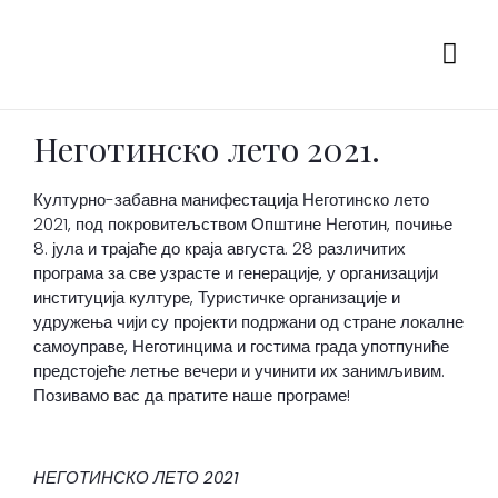
Неготинско лето 2021.
Културно-забавна манифестација Неготинско лето
2021, под покровитељством Општине Неготин, почиње
8. јула и трајаће до краја августа. 28 различитих
програма за све узрасте и генерације, у организацији
институција културе, Туристичке организације и
удружења чији су пројекти подржани од стране локалне
самоуправе, Неготинцима и гостима града употпуниће
предстојеће летње вечери и учинити их занимљивим.
Позивамо вас да пратите наше програме!
НЕГОТИНСКО ЛЕТО 2021