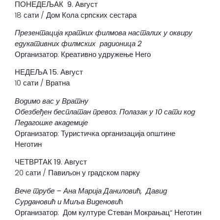
ПО
НЕДЕЉАК 9. Август
18 сати / Дом Кола српских сестара
Презентација кратких филмова насталих у оквиру
едукативних филмских радионица 2
Организатор: Креативно удружење Него
НЕДЕЉА 15. Август
10 сати / Вратна
Водимо вас у Вратну
Обезбеђен бесплатан превоз. Полазак у 10 сати код
Педагошке академије
Организатор: Туристичка организација општине
Неготин
ЧЕТВРТАК 19. Август
20 сати / Павиљон у градском парку
Вече трубе – Ана Марија Даниловић, Давид
Сурдановић и Миља Виденови
ћ
Организатор: Дом културе Стеван Мокрањац“ Неготин