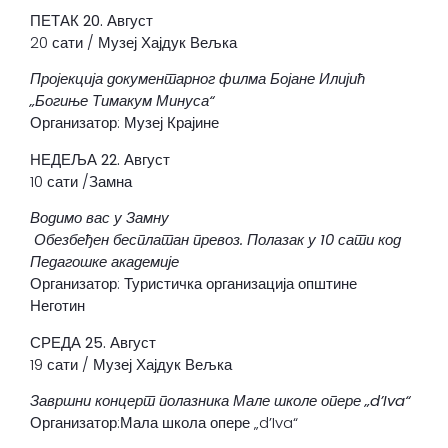
ПЕТАК 20
. Август
20 сати / Музеј Хајдук Вељка
Пројекција документарног филма Бојане Илијић
„Богиње Тимакум Минуса“
Организатор: Музеј Крајине
НЕДЕЉА 22. Август
10 сати /Замна
Водимо вас у Замну
Обезбеђен бесплатан превоз. Полазак у 10 сати код
Педагошке академије
Организатор: Туристичка организација општине
Неготин
СРЕДА 25. Август
19 сати / Музеј Хајдук Вељка
Завршни концерт полазника Мале школе опере „d’Iva
“
Организатор:Мала школа опере „d’Iva“