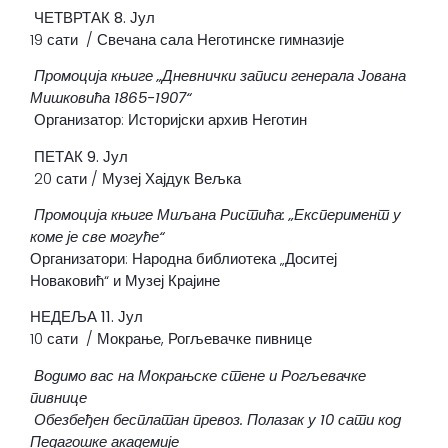
ЧЕТВРТАК 8. Јул
19 сати / Свечана сала Неготинске гимназије
Промоција књиге „Дневнички записи генерала Јована
Мишковића
1865-1907
“
Организатор: Историјски архив Неготин
ПЕТАК 9
. Јул
20 сати / Музеј Хајдук Вељка
Промоција књиге Миљана Ристића: „Експеримент у
коме је све могуће“
Организатори: Народна библиотека „Доситеј
Новаковић“ и Музеј Крајине
НЕДЕЉА 11. Јул
10 сати / Мокрање, Рогљевачке пивнице
Водимо вас на Мокрањске стене и Рогљевачке
пивнице
Обезбеђен бесплатан превоз. Полазак у 10 сати код
Педагошке академије