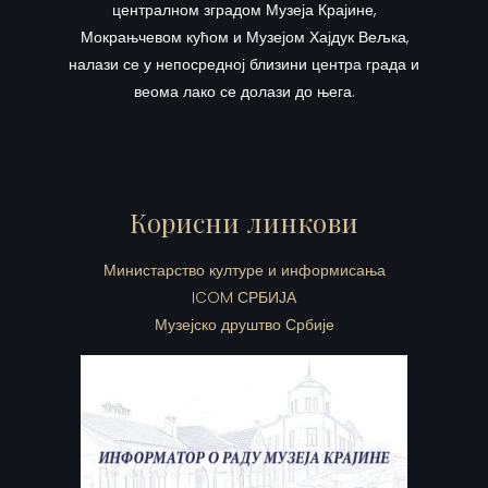
централном зградом Музеја Крајине,
Мокрањчевом кућом и Музејом Хајдук Вељка,
налази се у непосредној близини центра града и
веома лако се долази до њега.
Корисни линкови
Министарство културе и информисања
ICOM СРБИЈА
Музејско друштво Србије