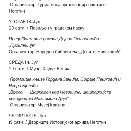
Организатор: Туристичка организација општине
Неготин
УТОРАК 13
. Јул
20 сати / Павиљон у градском парку
Представљање романа Дејана Огњановића
„Проклетије“
Организатор: Народна библиотека „Доситеј Новаковић“
СРЕДА 14. Јул
20 сати / Музеј Хајдук Вељка
Промоција књиге Гордана Јањића, Софије Петковић и
Игора Бјелића:
„Врело – Шаркамен код Неготина, тетрархијска
резиденција Максимина Даје“
Организатор: Музеј Крајине
ЧЕТВРТАК 15. Јул
19 сати / Двориште Историјског архива Неготин