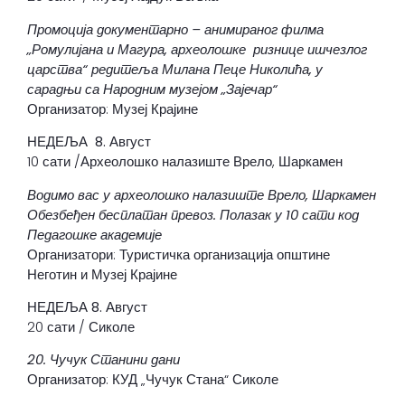
Промоција документарно – анимираног филма
„Ромулијана и Магура, археолошке ризнице ишчезлог
царства“ редитеља Милана Пеце Николића, у
сарадњи са Народним
музејом „Зајечар“
Организатор: Музеј Крајине
НЕДЕЉА 8. Август
10 сати /Археолошко налазиште Врело, Шаркамен
Водимо вас у археолошко налазиште Врело, Шаркамен
Обезбеђен бесплатан превоз. Полазак у 10 сати код
Педагошке академије
Организатори: Туристичка организација општине
Неготин и Музеј Крајине
НЕДЕЉА 8. Август
20 сати / Сиколе
20. Чучук Станини дани
Организатор: КУД „Чучук Стана“ Сиколе