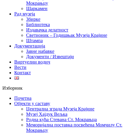
Мокрањцу
Шаркамен
Рад музеја
Збирке
Библиотека
Издавачка делатност
Светионик – Годишњак Музеја Крајине
Штампа
Документација
Јавне набавке
Документи / Извештаји
Виртуелни водич
Вести
Контакт
Изборник
Почетна
Објекти у саставу
Централна зграда Музеја Крајине
Музеј Хајдук Вељка
Родна кућа Стевана Ст. Мокрањца
Меморијална поставка посвећена Момчилу Ст.
Мокрањцу