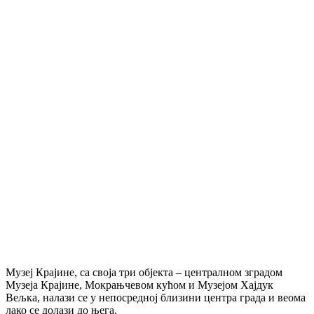
Музеј Крајине, са своја три објекта – централном зградом
Музеја Крајине, Мокрањчевом кућом и Музејом Хајдук
Вељка, налази се у непосредној близини центра града и веома
лако се долази до њега.