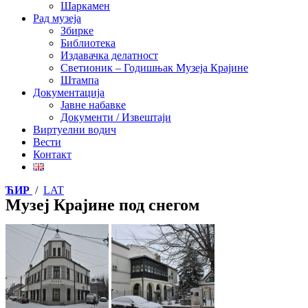
Шаркамен
Рад музеја
Збирке
Библиотека
Издавачка делатност
Светионик – Годишњак Музеја Крајине
Штампа
Документација
Јавне набавке
Документи / Извештаји
Виртуелни водич
Вести
Контакт
ЋИР
/
LAT
Музеј Крајине под снегом