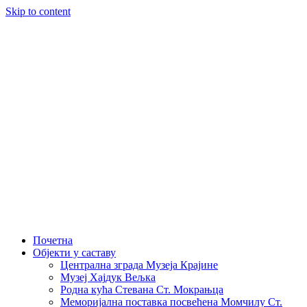
Skip to content
Почетна
Објекти у саставу
Централна зграда Музеја Крајине
Музеј Хајдук Вељка
Родна кућа Стевана Ст. Мокрањца
Меморијална поставка посвећена Момчилу Ст.