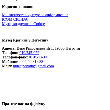
Корисни линкови
Министарство културе и информисања
ICOM СРБИЈА
Музејско друштво Србије
Музеј Крајине у Неготину
Aдреса:
Вере Радосављевић 1, 19300 Неготин
Tелефон:
019/545-072
Tелефон/факс:
019/543-341
Mобилни:
065 56 81 688
Mејл:
muzejnegotin@gmail.com
Пратите нас на фејсбуку