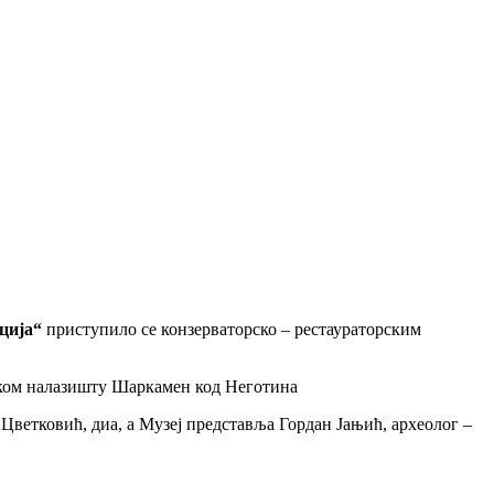
оција“
приступило се конзерваторско – рестаураторским
ошком налазишту Шаркамен код Неготина
 Цветковић, диа, а Музеј представља Гордан Јањић, археолог –