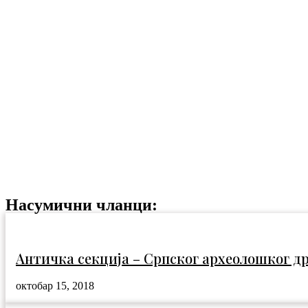
Насумични чланци:
Античка секција – Српског археолошког д
октобар 15, 2018