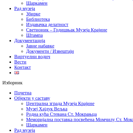
Шаркамен
Рад музеја
Збирке
Библиотека
Издавачка делатност
Светионик – Годишњак Музеја Крајине
Штампа
Документација
Јавне набавке
Документи / Извештаји
Виртуелни водич
Вести
Контакт
Изборник
Почетна
Објекти у саставу
Централна зграда Музеја Крајине
Музеј Хајдук Вељка
Родна кућа Стевана Ст. Мокрањца
Меморијална поставка посвећена Момчилу Ст. Мо
Шаркамен
Рад музеја