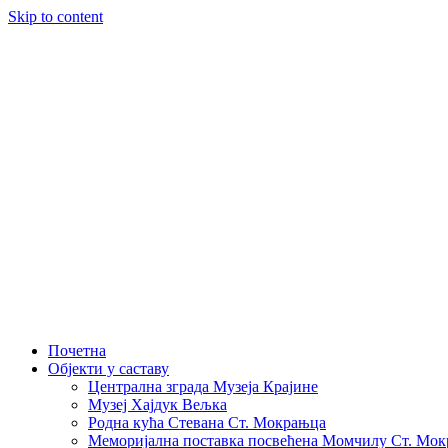
Skip to content
Почетна
Објекти у саставу
Централна зграда Музеја Крајине
Музеј Хајдук Вељка
Родна кућа Стевана Ст. Мокрањца
Меморијална поставка посвећена Момчилу Ст. Мо