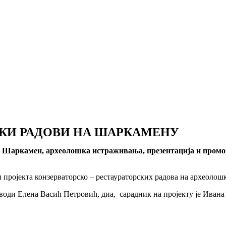
СКИ РАДОВИ НА ШАРКАМЕНУ
– Шаркамен, археолошка истраживања, презентација и пром
ји пројекта конзерваторско – рестаураторских радова на археол
оводи Елена Васић Петровић, диа, сарадник на пројекту је Ивана