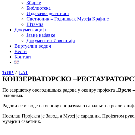
Збирке
Библиотека
Издавачка делатност
Светионик – Годишњак Музеја Крајине
Штампа
Документација
Јавне набавке
Документи / Извештаји
Виртуелни водич
Вести
Контакт
ЋИР
/
LAT
КОНЗЕРВАТОРСКО –РЕСТАУРАТОР
По завршетку овогодишњих радова у оквиру пројекта „
Врело 
радовима.
Радови се изводе на основу споразума о сарадњи на реализаци
Носилац Пројекта је Завод, а Музеј је сарадник. Пројектом рук
музејски саветник.