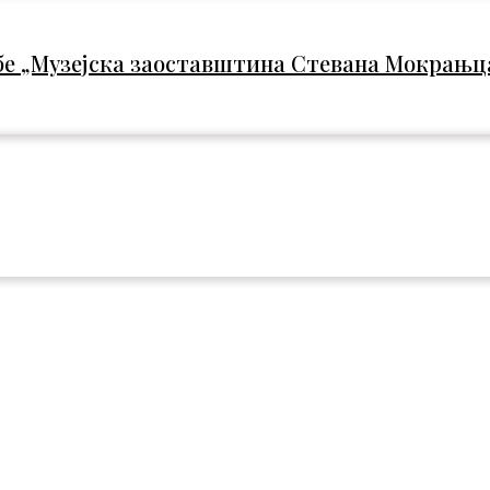
бе „Музејска заоставштина Стевана Мокрањца