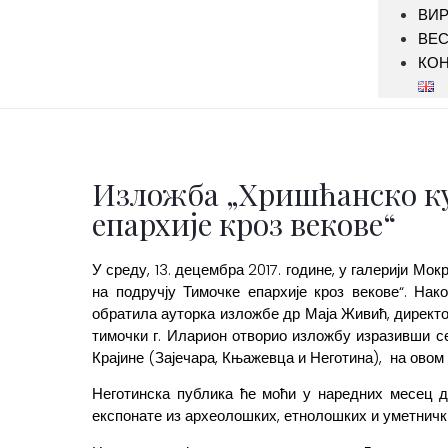
ВИР
ВЕ
КОН
Изложба „Хришћанско ку
епархије кроз векове“
У среду, 13. децембра 2017. године, у галерији М
на подручју Тимочке епархије кроз векове“.
Након
обратила ауторка изложбе др Маја Живић, директор
тимочки г. Иларион отворио изложбу изразивши с
Крајине (Зајечара, Књажевца и Неготина), на овом 
Неготинска публика ће моћи у наредних месец д
експонате из археолошких, етнолошких и уметничких