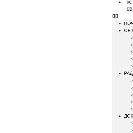
КО
ПО
ОБЈ
РАД
ДО