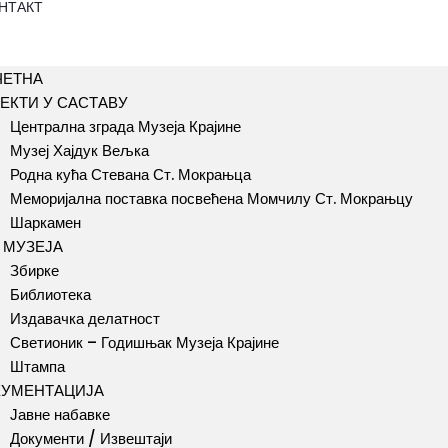
НТАКТ
ЧЕТНА
ЕКТИ У САСТАВУ
Централна зграда Музеја Крајине
Музеј Хајдук Вељка
Родна кућа Стевана Ст. Мокрањца
Меморијална поставка посвећена Момчилу Ст. Мокрањцу
Шаркамен
 МУЗЕЈА
Збирке
Библиотека
Издавачка делатност
Светионик – Годишњак Музеја Крајине
Штампа
КУМЕНТАЦИЈА
Јавне набавке
Документи / Извештаји