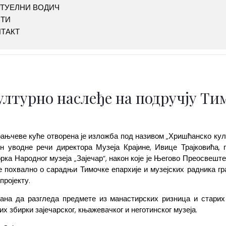
ТУЕЛНИ ВОДИЧ
СТИ
ТАКТ
лтурно наслеђе на подручју Ти
окрањчеве куће отворена је изложба под називом „Хришћанско ку
 уводне речи директора Музеја Крајине, Ивице Трајковића, 
ка Народног музеја „Зајечар“, након које је Његово Преосвешт
е похвално о сарадњи Тимочке епархије и музејских радника г
пројекту.
ана да разгледа предмете из манастирских ризница и старих 
 збирки зајечарског, књажевачког и неготинског музеја.