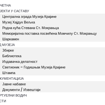
ЧЕТНА
ЈЕКТИ У САСТАВУ
Централна зграда Музеја Крајине
Музеј Хајдук Вељка
Родна кућа Стевана Ст. Мокрањца
Меморијална поставка посвећена Момчилу Ст. Мокрањцу
Шаркамен
Д МУЗЕЈА
Збирке
Библиотека
Издавачка делатност
Светионик – Годишњак Музеја Крајине
Штампа
КУМЕНТАЦИЈА
Јавне набавке
Документи / Извештаји
РТУЕЛНИ ВОДИЧ
СТИ