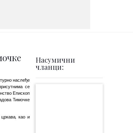
мочке
Насумични
чланци:
лтурно наслеђе
присутнима се
енство Епископ
радова Тимочке
цркава, као и