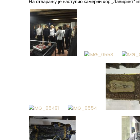
На отварању је наступио камерни хор „Лавиринт“ из