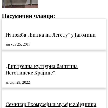
Насумични чланци:
Изложба „Битка на Легету“ у Јагодини
август 25, 2017
„Виртуелна културна баштина
Неготинске Крајине“
април 29, 2022
Семинар Екомузеји и музеји заједница