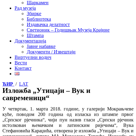
Шаркамен
Рад музеја
Збирке
Библиотека
Издавачка делатност
Светионик – Годишњак Музеја Крајине
Штампа
Документација
Јавне набавке
Документи / Извештаји
Виртуелни водич
Вести
Контакт
ЋИР
/
LAT
Изложба „Утицаји – Вук и
савременици“
У четвртак, 1. марта 2018. године, у галерији Мокрањчеве
куће, поводом 200 година од изласка из штампе првог
„Српског рјечника“, чији пун назив гласи „Српски рјечник
истолкован њемачким и латинским ријечима“, Вука
Стефановића Караџића, отворена је изложба „Утицаји – Вук и