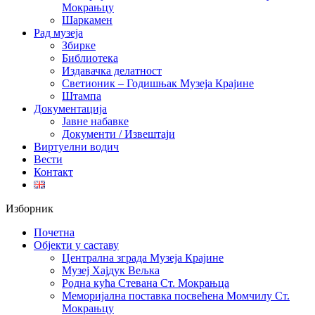
Мокрањцу
Шаркамен
Рад музеја
Збирке
Библиотека
Издавачка делатност
Светионик – Годишњак Музеја Крајине
Штампа
Документација
Јавне набавке
Документи / Извештаји
Виртуелни водич
Вести
Контакт
Изборник
Почетна
Објекти у саставу
Централна зграда Музеја Крајине
Музеј Хајдук Вељка
Родна кућа Стевана Ст. Мокрањца
Меморијална поставка посвећена Момчилу Ст.
Мокрањцу