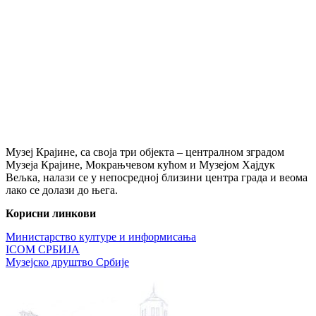
Музеј Крајине, са своја три објекта – централном зградом
Музеја Крајине, Мокрањчевом кућом и Музејом Хајдук
Вељка, налази се у непосредној близини центра града и веома
лако се долази до њега.
Корисни линкови
Министарство културе и информисања
ICOM СРБИЈА
Музејско друштво Србије