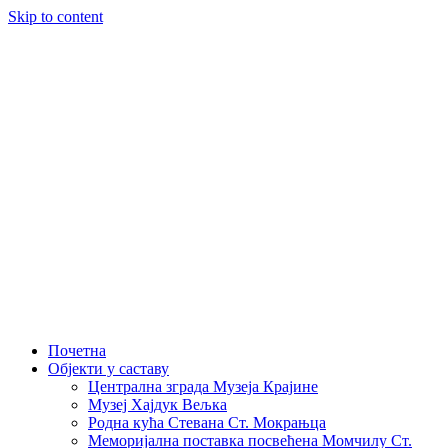
Skip to content
Почетна
Објекти у саставу
Централна зграда Музеја Крајине
Музеј Хајдук Вељка
Родна кућа Стевана Ст. Мокрањца
Меморијална поставка посвећена Момчилу Ст.