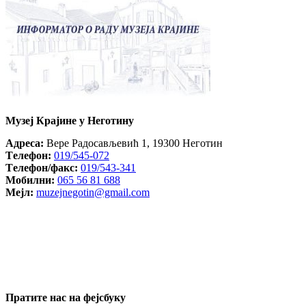
Музеј Крајине у Неготину
Aдреса:
Вере Радосављевић 1, 19300 Неготин
Tелефон:
019/545-072
Tелефон/факс:
019/543-341
Mобилни:
065 56 81 688
Mејл:
muzejnegotin@gmail.com
Пратите нас на фејсбуку