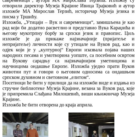
савременици“, аутора МА Мирослава Терзића.
Изложбу су
отворили директор Музеја Крајине Ивица Трајковић и аутор
изложбе МА Мирослав Терзић, историчар Музеја језика и
писма у Тршићу.
Изложба, „Утицаји – Вук и савременици“, замишљена је као
рад који би додатно расветлио и представио Вука Караџића и
његову мукотрпну борбу за српски језик и правопис. Циљ
изложбе је да прикаже најзначaјније (пријатеље и
непријатеље) личности које су утицале на Вуков рад, као и
одјек који је у „културној“ Европи изазвала појава наших
народних песама и умотворина уопште, са посебним освртом
на Вукову сарадњу са најзначајнијим уметницима и
научницима ондашње Европе. Изложба уједно прати Вуков
животни пут и говори о његовим односима са ондашњом
српском духовном и световном „елитом“.
Посетиоци ће бити у прилици да на изложби виде и издања из
стручне библиотеке Музеја Крајине, везана за Вуков рад, које
је припремила Слађана Милошевић, виши књижничар Музеја
Крајине.
Изложба ће бити отворена до краја априла.