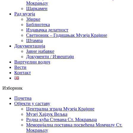
Мокрањцу
Шаркамен
Рад музеја
Збирке
Библиотека
Издавачка делатност
Светионик – Годишњак Музеја Крајине
Штампа
Документација
Јавне набавке
Документи / Извештаји
Виртуелни водич
Вести
Контакт
Изборник
Почетна
Објекти у саставу
Централна зграда Музеја Крајине
Музеј Хајдук Вељка
Родна кућа Стевана Ст. Мокрањца
Меморијална поставка посвећена Момчилу Ст.
Мокрањцу