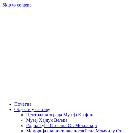
Skip to content
Почетна
Објекти у саставу
Централна зграда Музеја Крајине
Музеј Хајдук Вељка
Родна кућа Стевана Ст. Мокрањца
Меморијална поставка посвећена Момчилу Ст.