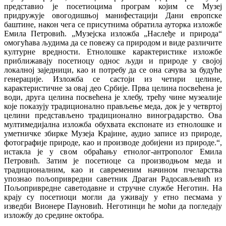
представио је посетиоцима програм којим се Музеј
придружује овогодишњој манифестацији Дани европске
баштине, након чега се присутнима обратила ауторка изложбе
Емила Петровић. „Музејска изложба „Наслеђе и природа“
омогућава људима да се повежу са природом и виде различите
културне вредности. Етнолошке карактеристике изложбе
приближавају посетиоцу однос људи и природе у својој
локалној заједници, као и потребу да се она сачува за будуће
генерације. Изложба се састоји из четири целине,
карактеристичне за овај део Србије. Прва целина посвећена је
води, друга целина посвећена је хлебу, трећу чине музеалије
које показују традиционално прављење меда, док је у четвртој
целини представљено традиционално виноградарство. Ова
мултимедијална изложба обухвата експонате из етнолошке и
уметничке збирке Музеја Крајине, аудио записе из природе,
фотографије природе, као и производе добијени из природе.“,
истакла је у свом обраћању етнолог-антрополог Емила
Петровић. Затим је посетиоце са производњом меда и
традиционалним, као и савременим начином пчеларства
упознао пољопривредни саветник Драган Радосављевић из
Пољопривредне саветодавне и стручне службе Неготин. На
крају су посетиоци могли да уживају у етно песмама у
изведби Вионере Пауновић. Неготинци ће моћи да погледају
изложбу до средине октобра.