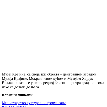
Музеј Крајине, са своја три објекта – централном зградом
Музеја Крајине, Мокрањчевом кућом и Музејом Хајдук
Вељка, налази се у непосредној близини центра града и веома
лако се долази до њега.
Корисни линкови
Министарство културе и информисања