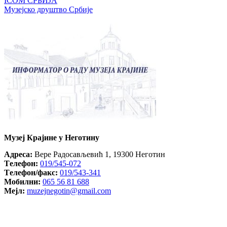
ICOM СРБИЈА
Музејско друштво Србије
Музеј Крајине у Неготину
Aдреса:
Вере Радосављевић 1, 19300 Неготин
Tелефон:
019/545-072
Tелефон/факс:
019/543-341
Mобилни:
065 56 81 688
Mејл:
muzejnegotin@gmail.com