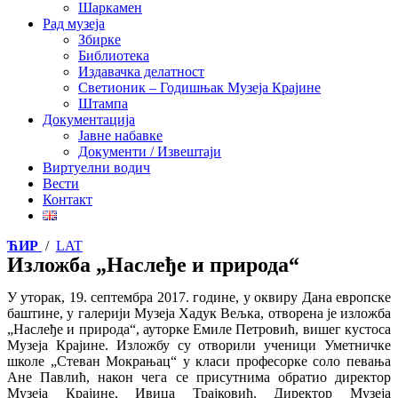
Шаркамен
Рад музеја
Збирке
Библиотека
Издавачка делатност
Светионик – Годишњак Музеја Крајине
Штампа
Документација
Јавне набавке
Документи / Извештаји
Виртуелни водич
Вести
Контакт
ЋИР
/
LAT
Изложба „Наслеђе и природа“
У уторак, 19. септембра 2017. године, у оквиру Дана европске
баштине, у галерији Музеја Хадук Вељка, отворена је изложба
„Наслеђе и природа“, ауторке Емиле Петровић, вишег кустоса
Музеја Крајине.
Изложбу су отворили ученици Уметничке
школе „Стеван Мокрањац“ у класи професорке соло певања
Ане Павлић, након чега се присутнима обратио директор
Музеја Крајине, Ивица Трајковић. Директор Музеја