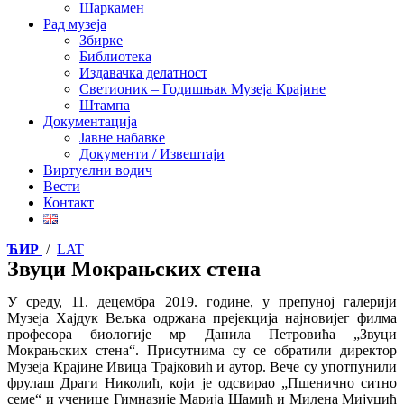
Шаркамен
Рад музеја
Збирке
Библиотека
Издавачка делатност
Светионик – Годишњак Музеја Крајине
Штампа
Документација
Јавне набавке
Документи / Извештаји
Виртуелни водич
Вести
Контакт
ЋИР
/
LAT
Звуци Мокрањских стена
У среду, 11. децембра 2019. године, у препуној галерији
Музеја Хајдук Вељка одржана прејекција најновијег филма
професора биологије мр Данила Петровића „Звуци
Мокрањских стена“.
Присутнима су се обратили директор
Музеја Крајине Ивица Трајковић и аутор. Вече су употпунили
фрулаш Драги Николић, који је одсвирао „Пшенично ситно
семе“ и ученице Гимназије Марија Шамић и Милена Мијуцић