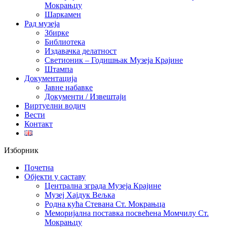
Мокрањцу
Шаркамен
Рад музеја
Збирке
Библиотека
Издавачка делатност
Светионик – Годишњак Музеја Крајине
Штампа
Документација
Јавне набавке
Документи / Извештаји
Виртуелни водич
Вести
Контакт
Изборник
Почетна
Објекти у саставу
Централна зграда Музеја Крајине
Музеј Хајдук Вељка
Родна кућа Стевана Ст. Мокрањца
Меморијална поставка посвећена Момчилу Ст.
Мокрањцу