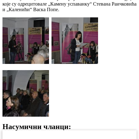
које су одрецитовале „Камену успаванку“ Стевана Раичковића
и „Каленићи“ Васка Попе.
Насумични чланци: