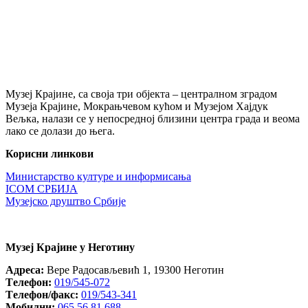
Музеј Крајине, са своја три објекта – централном зградом
Музеја Крајине, Мокрањчевом кућом и Музејом Хајдук
Вељка, налази се у непосредној близини центра града и веома
лако се долази до њега.
Корисни линкови
Министарство културе и информисања
ICOM СРБИЈА
Музејско друштво Србије
Музеј Крајине у Неготину
Aдреса:
Вере Радосављевић 1, 19300 Неготин
Tелефон:
019/545-072
Tелефон/факс:
019/543-341
Mобилни:
065 56 81 688