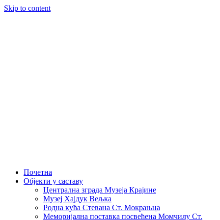
Skip to content
Почетна
Објекти у саставу
Централна зграда Музеја Крајине
Музеј Хајдук Вељка
Родна кућа Стевана Ст. Мокрањца
Меморијална поставка посвећена Момчилу Ст.