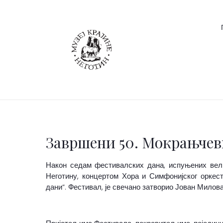
Завршени 50. Мокрањчев
Након седам фестивалских дана, испуњених вели
Неготину, концертом Хора и Симфонијског оркест
дани”. Фестивал, је свечано затворио Јован Милов