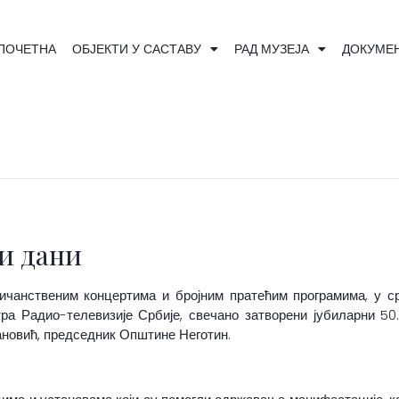
ПОЧЕТНА
ОБЈЕКТИ У САСТАВУ
РАД МУЗЕЈА
ДОКУМЕ
и дани
чанственим концертима и бројним пратећим програмима, у сре
ра Радио-телевизије Србије, свечано затворени јубиларни 50
ановић, председник Општине Неготин.