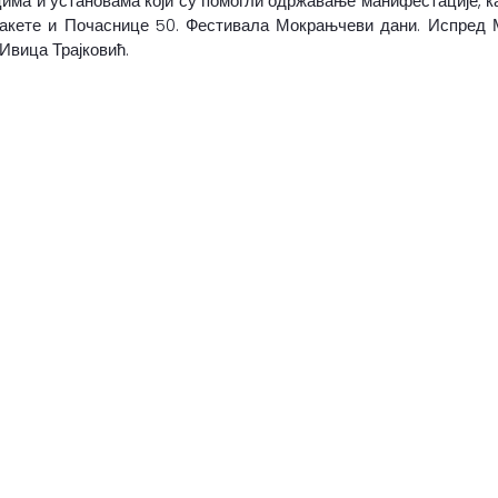
има и установама који су помогли одржавање манифестације, к
акете и Почаснице 50. Фестивала Мокрањчеви дани. Испред М
Ивица Трајковић.