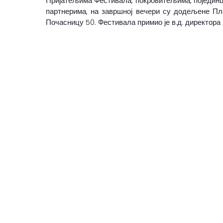
Пријатељима Фестивала, покровитељима, појединц
партнерима, на завршној вечери су додељене Пл
Почасницу 50. Фестивала примио је в.д. директора 