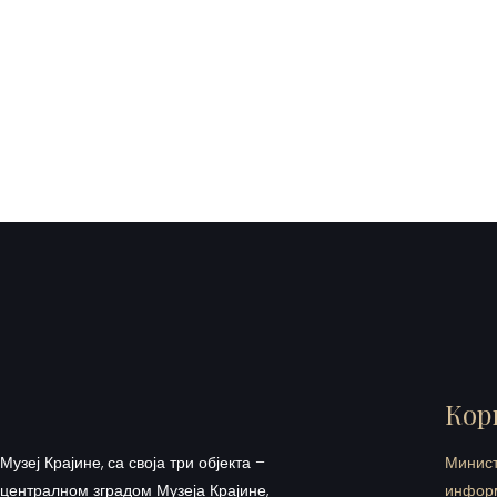
Кор
Музеј Крајине, са своја три објекта –
Минист
централном зградом Музеја Крајине,
инфор