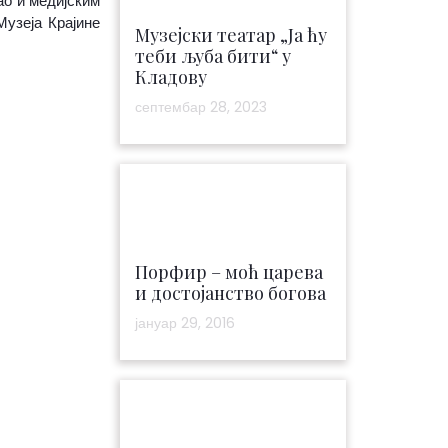
ао и медијским
узеја Крајине
Музејски театар „Ја ћу
теби љуба бити“ у
Кладову
септембар 28, 2023
Порфир – моћ царева
и достојанство богова
јануар 29, 2016