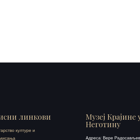
исни линкови
Музеј Крајине 
Неготину
арство културе и
Aдреса:
Вере Радосављеви
мисања