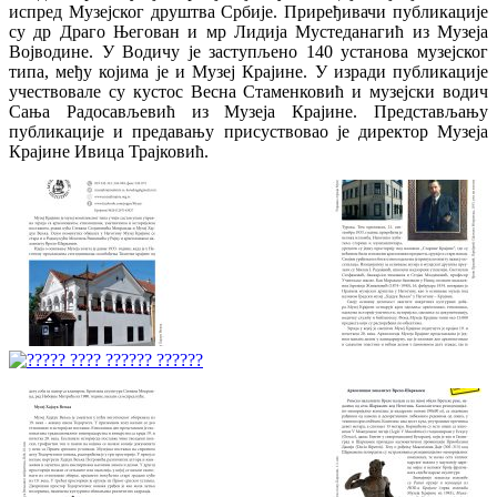
испред Музејског друштва Србије. Приређивачи публикације
су др Драго Његован и мр Лидија Мустеданагић из Музеја
Војводине. У Водичу је заступљено 140 установа музејског
типа, међу којима је и Музеј Крајине. У изради публикације
учествовале су кустос Весна Стаменковић и музејски водич
Сања Радосављевић из Музеја Крајине. Представљању
публикације и предавању присуствовао је директор Музеја
Крајине Ивица Трајковић.