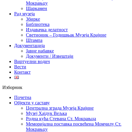
Мокрањцу
Шаркамен
Рад музеја
Збирке
Библиотека
Издавачка делатност
Светионик – Годишњак Музеја Крајине
Штампа
Документација
Јавне набавке
Документи / Извештаји
Виртуелни водич
Вести
Контакт
Изборник
Почетна
Објекти у саставу
Централна зграда Музеја Крајине
Музеј Хајдук Вељка
Родна кућа Стевана Ст. Мокрањца
Меморијална поставка посвећена Момчилу Ст.
Мокрањцу