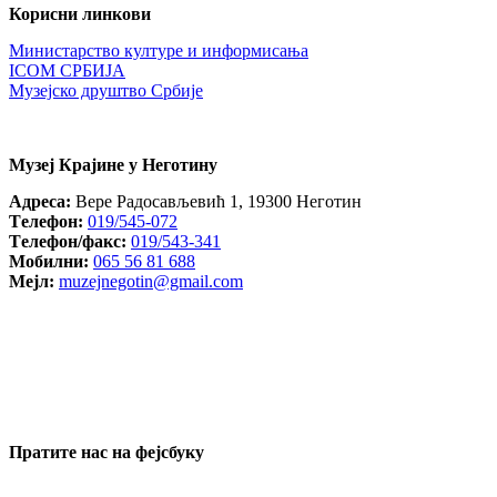
Корисни линкови
Министарство културе и информисања
ICOM СРБИЈА
Музејско друштво Србије
Музеј Крајине у Неготину
Aдреса:
Вере Радосављевић 1, 19300 Неготин
Tелефон:
019/545-072
Tелефон/факс:
019/543-341
Mобилни:
065 56 81 688
Mејл:
muzejnegotin@gmail.com
Пратите нас на фејсбуку