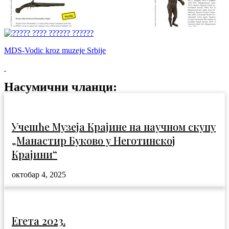
MDS-Vodic kroz muzeje Srbije
Насумични чланци:
Учешће Музеја Крајине на научном скупу
„Манастир Буково у Неготинској
Крајини“
октобар 4, 2025
Егета 2023.