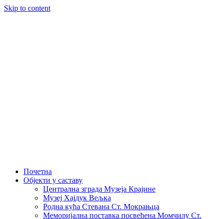
Skip to content
Почетна
Објекти у саставу
Централна зграда Музеја Крајине
Музеј Хајдук Вељка
Родна кућа Стевана Ст. Мокрањца
Меморијална поставка посвећена Момчилу Ст.