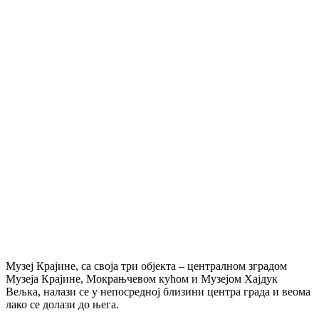
Музеј Крајине, са своја три објекта – централном зградом
Музеја Крајине, Мокрањчевом кућом и Музејом Хајдук
Вељка, налази се у непосредној близини центра града и веома
лако се долази до њега.