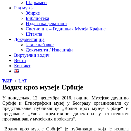
Шаркамен
Рад музеја
Збирке
Библиотека
Издавачка делатност
Светионик – Годишњак Музеја Крајине
Штампа
Документација
Јавне набавке
Документи / Извештаји
Виртуелни водич
Вести
Контакт
ЋИР
/
LAT
Водич кроз музеје Србије
У понедељак, 12. децембра 2016. године, Музејско друштво
Србије и Етнографски музеј у Београду oрганизовали су
представљање публикације „Водич кроз музеје Србије“ и
предавање „Улога креативног директора у стратешком
програмирању музејских пројеката“.
„Водич кроз музеје Србије“ је публикација која је изашла