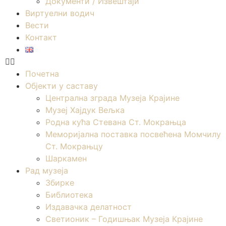
Документи / Извештаји
Виртуелни водич
Вести
Контакт
Почетна
Објекти у саставу
Централна зграда Музеја Крајине
Музеј Хајдук Вељка
Родна кућа Стевана Ст. Мокрањца
Меморијална поставка посвећена Момчилу
Ст. Мокрањцу
Шаркамен
Рад музеја
Збирке
Библиотека
Издавачка делатност
Светионик – Годишњак Музеја Крајине