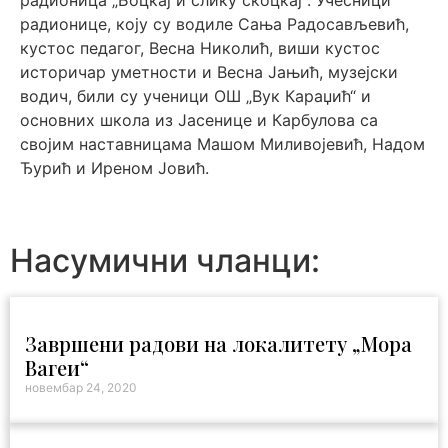
радионица „Боцкај и слику скоцкај“. Учесници
радионице, коју су водиле Сања Радосављевић,
кустос педагог, Весна Николић, виши кустос
историчар уметности и Весна Јањић, музејски
водич, били су ученици ОШ „Вук Караџић“ и
основних школа из Јасенице и Карбулова са
својим наставницама Машом Миливојевић, Надом
Ђурић и Иреном Јовић.
Насумични чланци:
Завршени радови на локалитету „Мора
Вагеи“
новембар 24, 2020