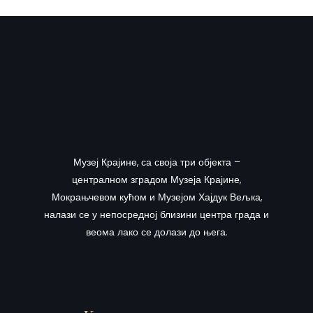
Музеј Крајине, са своја три објекта –
централном зградом Музеја Крајине,
Мокрањчевом кућом и Музејом Хајдук Вељка,
налази се у непосредној близини центра града и
веома лако се долази до њега.