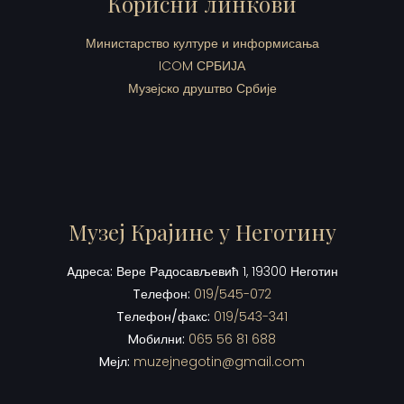
Корисни линкови
Министарство културе и информисања
ICOM СРБИЈА
Музејско друштво Србије
Музеј Крајине у Неготину
Aдреса:
Вере Радосављевић 1, 19300 Неготин
Tелефон:
019/545-072
Tелефон/факс:
019/543-341
Mобилни:
065 56 81 688
Mејл:
muzejnegotin@gmail.com