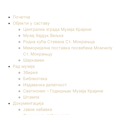
Почетна
Објекти у саставу
Централна зграда Музеја Крајине
Музеј Хајдук Вељка
Родна кућа Стевана Ст. Мокрањца
Меморијална поставка посвећена Момчилу
Ст. Мокрањцу
Шаркамен
Рад музеја
Збирке
Библиотека
Издавачка делатност
Светионик – Годишњак Музеја Крајине
Штампа
Документација
Јавне набавке