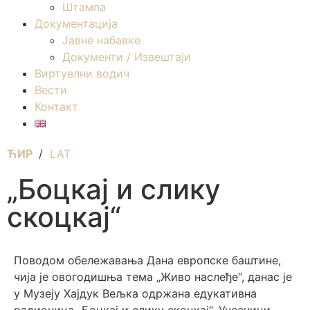
Штампа
Документација
Јавне набавке
Документи / Извештаји
Виртуелни водич
Вести
Контакт
ЋИР
/
LAT
„Боцкај и слику
скоцкај“
Поводом обележавања Дана европске баштине,
чија је овогодишња тема „Живо наслеђе“, данас је
у Музеју Хајдук Вељка одржана едукативна