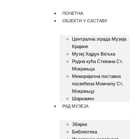
ПОЧЕТНА
ОБЈЕКТИ У САСТАВУ
Централна зграда Музеја
Крајине
Музеј Хајдук Вељка
Родна кућа Стевана Ст.
Мокрањца
Меморијална поставка
посвећена Момчилу Ст.
Мокрањцу
Шаркамен
РАД МУЗЕЈА
Збирке
Библиотека