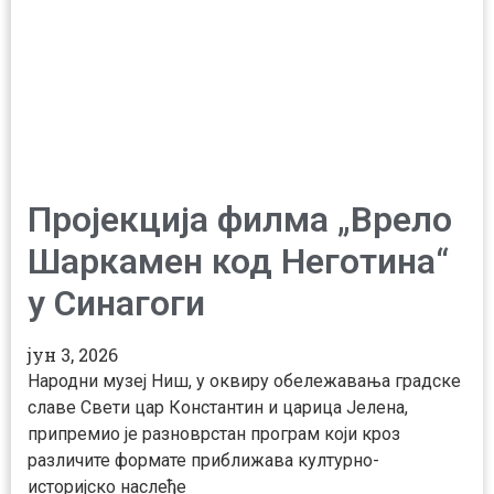
Пројекција филма „Врело
Шаркамен код Неготина“
у Синагоги
јун 3, 2026
Народни музеј Ниш, у оквиру обележавања градске
славе Свети цар Константин и царица Јелена,
припремио је разноврстан програм који кроз
различите формате приближава културно-
историјско наслеђе