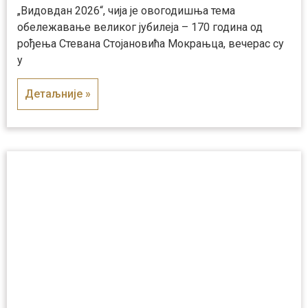
„Видовдан 2026“, чија је овогодишња тема
обележавање великог јубилеја – 170 година од
рођења Стевана Стојановића Мокрањца, вечерас су
у
Детаљније »