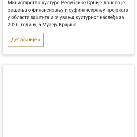
Министарство културе Републике Србије донело је
решења о финансирању и суфинансирању пројеката
у области заштите и очувања културног наслеђа за
2026. годину, а Музеју Крајине
Детаљније »