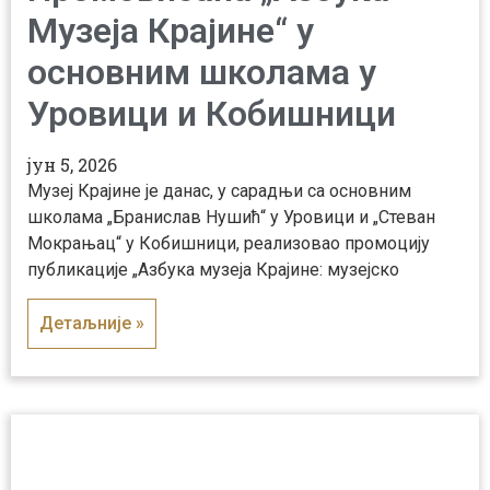
Музеја Крајине“ у
основним школама у
Уровици и Кобишници
јун 5, 2026
Музеј Крајине је данас, у сарадњи са основним
школама „Бранислав Нушић“ у Уровици и „Стеван
Мокрањац“ у Кобишници, реализовао промоцију
публикације „Азбука музеја Крајине: музејско
Детаљније »