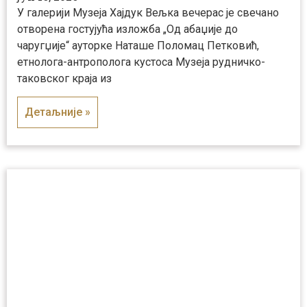
У галерији Музеја Хајдук Вељка вечерас је свечано
отворена гостујућа изложба „Од абаџије до
чаругџије“ ауторке Наташе Поломац Петковић,
етнолога-антрополога кустоса Музеја рудничко-
таковског краја из
Детаљније »