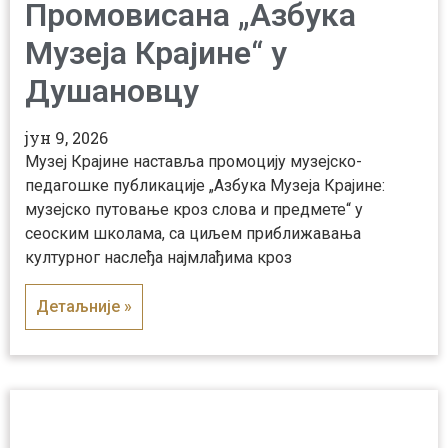
Промовисана „Азбука
Музеја Крајине“ у
Душановцу
јун 9, 2026
Музеј Крајине наставља промоцију музејско-
педагошке публикације „Азбука Музеја Крајине:
музејско путовање кроз слова и предмете“ у
сеоским школама, са циљем приближавања
културног наслеђа најмлађима кроз
Детаљније »