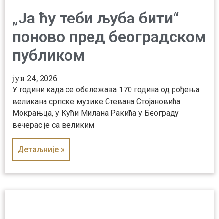
„Ја ћу теби љуба бити“
поново пред београдском
публиком
јун 24, 2026
У години када се обележава 170 година од рођења
великана српске музике Стевана Стојановића
Мокрањца, у Кући Милана Ракића у Београду
вечерас је са великим
Детаљније »