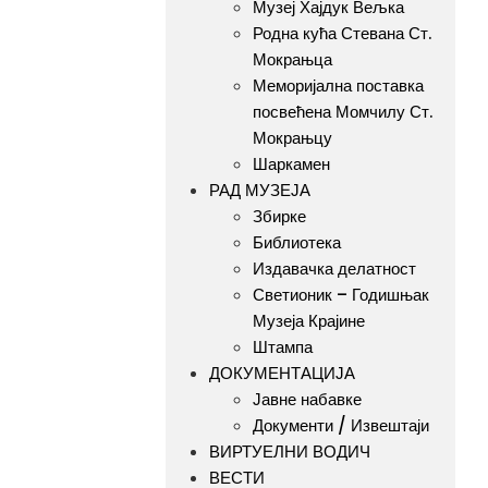
Музеј Хајдук Вељка
Родна кућа Стевана Ст.
Мокрањца
Меморијална поставка
посвећена Момчилу Ст.
Мокрањцу
Шаркамен
РАД МУЗЕЈА
Збирке
Библиотека
Издавачка делатност
Светионик – Годишњак
Музеја Крајине
Штампа
ДОКУМЕНТАЦИЈА
Јавне набавке
Документи / Извештаји
ВИРТУЕЛНИ ВОДИЧ
ВЕСТИ