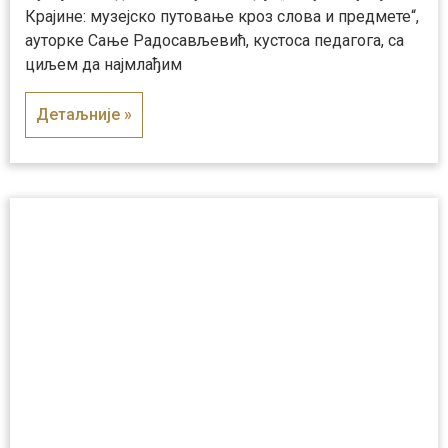
Крајине: музејско путовање кроз слова и предмете“,
ауторке Сање Радосављевић, кустоса педагога, са
циљем да најмлађим
Детаљније »