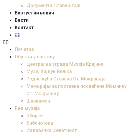
Документи / Извештаји
Виртуелни водич
Вести
Контакт
Почетна
Објекти у саставу
Централна зграда Музеја Крајине
Музеј Хајдук Вељка
Родна кућа Стевана Ст. Мокрањца
Меморијална поставка посвећена Момчилу
Ст. Мокрањцу
Шаркамен
Рад музеја
Збирке
Библиотека
Издавачка делатност