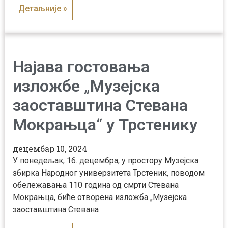
Детаљније »
Најава гостовања
изложбе „Музејска
заоставштина Стевана
Мокрањца“ у Трстенику
децембар 10, 2024
У понедељак, 16. децембра, у простору Музејска
збирка Народног универзитета Трстеник, поводом
обележавања 110 година од смрти Стевана
Мокрањца, биће отворена изложба „Музејска
заоставштина Стевана