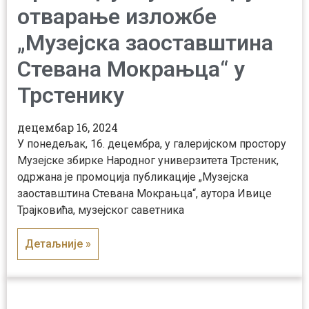
отварање изложбе
„Музејска заоставштина
Стевана Мокрањца“ у
Трстенику
децембар 16, 2024
У понедељак, 16. децембра, у галеријском простору
Музејске збирке Народног универзитета Трстеник,
одржана је промоција публикације „Музејска
заоставштина Стевана Мокрањца“, аутора Ивице
Трајковића, музејског саветника
Детаљније »