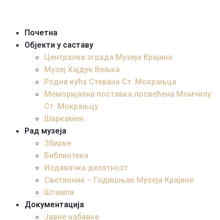
Почетна
Објекти у саставу
Централна зграда Музеја Крајине
Музеј Хајдук Вељка
Родна кућа Стевана Ст. Мокрањца
Меморијална поставка посвећена Момчилу
Ст. Мокрањцу
Шаркамен
Рад музеја
Збирке
Библиотека
Издавачка делатност
Светионик – Годишњак Музеја Крајине
Штампа
Документација
Јавне набавке