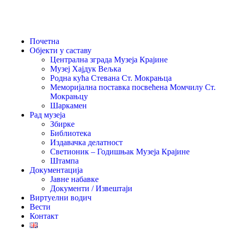
Почетна
Објекти у саставу
Централна зграда Музеја Крајине
Музеј Хајдук Вељка
Родна кућа Стевана Ст. Мокрањца
Меморијална поставка посвећена Момчилу Ст.
Мокрањцу
Шаркамен
Рад музеја
Збирке
Библиотека
Издавачка делатност
Светионик – Годишњак Музеја Крајине
Штампа
Документација
Јавне набавке
Документи / Извештаји
Виртуелни водич
Вести
Контакт