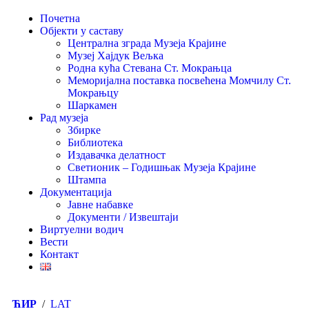
Почетна
Објекти у саставу
Централна зграда Музеја Крајине
Музеј Хајдук Вељка
Родна кућа Стевана Ст. Мокрањца
Меморијална поставка посвећена Момчилу Ст.
Мокрањцу
Шаркамен
Рад музеја
Збирке
Библиотека
Издавачка делатност
Светионик – Годишњак Музеја Крајине
Штампа
Документација
Јавне набавке
Документи / Извештаји
Виртуелни водич
Вести
Контакт
ЋИР
/
LAT