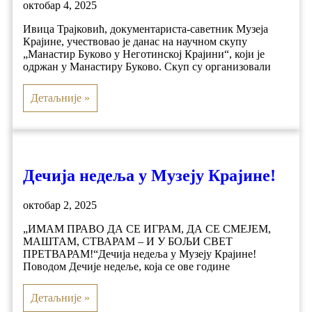
октобар 4, 2025
Ивица Трајковић, документариста-саветник Музеја
Крајине, учествовао je данас на научном скупу
„Манастир Буково у Неготинској Крајини“, који је
одржан у Манастиру Буково. Скуп су организовали
Детаљније »
Дечија недеља у Музеју Крајине!
октобар 2, 2025
„ИМАМ ПРАВО ДА СЕ ИГРАМ, ДА СЕ СМЕЈЕМ,
МАШТАМ, СТВАРАМ – И У БОЉИ СВЕТ
ПРЕТВАРАМ!“Дечија недеља у Музеју Крајине!
Поводом Дечије недеље, која се ове године
Детаљније »