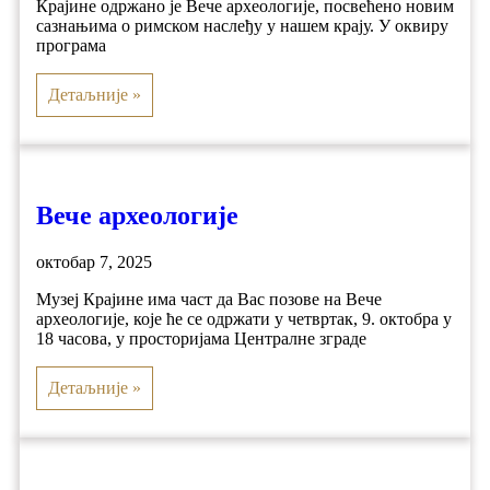
Крајине одржано је Вече археологије, посвећено новим
сазнањима о римском наслеђу у нашем крају. У оквиру
програма
Детаљније »
Вече археологије
октобар 7, 2025
Музеј Крајине има част да Вас позове на Вече
археологије, које ће се одржати у четвртак, 9. октобра у
18 часова, у просторијама Централне зграде
Детаљније »