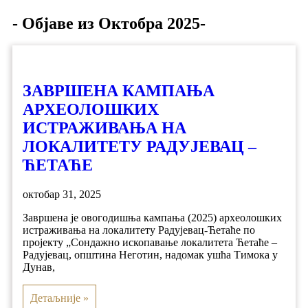
- Објаве из Октобра 2025-
ЗАВРШЕНА КАМПАЊА
АРХЕОЛОШКИХ
ИСТРАЖИВАЊА НА
ЛОКАЛИТЕТУ РАДУЈЕВАЦ –
ЋЕТАЋЕ
октобар 31, 2025
Завршена је овогодишња кампања (2025) археолошких
истраживања на локалитету Радујевац-Ћетаће по
пројекту „Сондажно ископавање локалитета Ћетаће –
Радујевац, општина Неготин, надомак ушћа Тимока у
Дунав,
Детаљније »