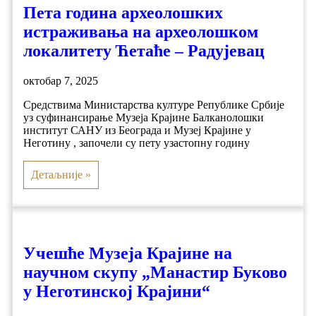
Пета година археолошких
истраживања на археолошком
локалитету Ћетаће – Радујевац
октобар 7, 2025
Средствима Министарства културе Републике Србије
уз суфинансирање Музеја Крајине Балканолошки
институт САНУ из Београда и Музеј Крајине у
Неготину , започели су пету узастопну годину
Детаљније »
Учешће Музеја Крајине на
научном скупу „Манастир Буково
у Неготинској Крајини“