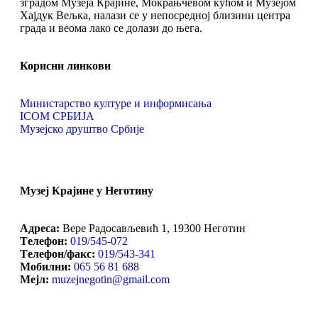
зградом Музеја Крајине, Мокрањчевом кућом и Музејом
Хајдук Вељка, налази се у непосредној близини центра
града и веома лако се долази до њега.
Корисни линкови
Министарство културе и информисања
ICOM СРБИЈА
Музејско друштво Србије
Музеј Крајине у Неготину
Aдреса:
Вере Радосављевић 1, 19300 Неготин
Tелефон:
019/545-072
Tелефон/факс:
019/543-341
Mобилни:
065 56 81 688
Mејл:
muzejnegotin@gmail.com