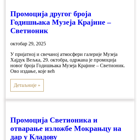
Промоција другог броја
Годишњака Музеја Крајине –
Светионик
октобар 29, 2025
У пријатној и свечаној атмосфери галерије Музеја
Хајдук Вељка, 29. октобра, одржана је промоција
новог броја Годишњака Музеја Крајине – Светионик.
Ово издање, које већ
Детаљније »
Промоција Светионика и
отварање изложбе Мокрањцу на
дар у Кладову