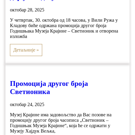
октобар 28, 2025
У четвртак, 30. октобра од 18 часова, у Вили Ружа у
Кладову биће одржана промоција другог броја
Годишњака Музеја Крајине – Светионик и отворена
изложба
Детаљније »
Промоција другог броја
Светионика
октобар 24, 2025
Музеј Крајине има задовољство да Вас позове на
промоцију другог броја часописа „Светионик –
Годишњак Музеја Крајине“, која ће се одржати у
Музеју Хајдук Вељка,