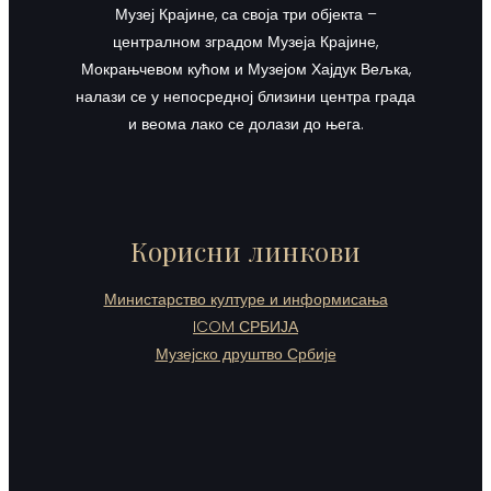
Музеј Крајине, са своја три објекта –
централном зградом Музеја Крајине,
Мокрањчевом кућом и Музејом Хајдук Вељка,
налази се у непосредној близини центра града
и веома лако се долази до њега.
Корисни линкови
Министарство културе и информисања
ICOM СРБИЈА
Музејско друштво Србије