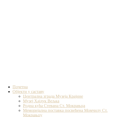
Skip
to
content
Почетна
Објекти у саставу
Централна зграда Музеја Крајине
Музеј Хајдук Вељка
Родна кућа Стевана Ст. Мокрањца
Меморијална поставка посвећена Момчилу Ст.
Мокрањцу