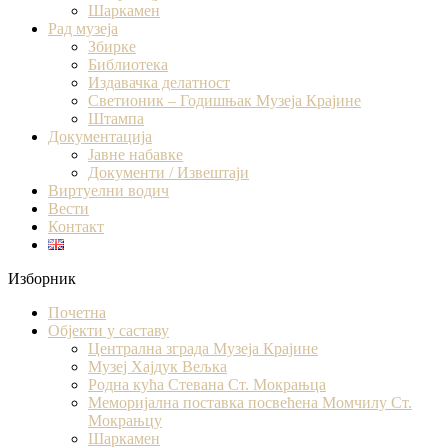
Шаркамен
Рад музеја
Збирке
Библиотека
Издавачка делатност
Светионик – Годишњак Музеја Крајине
Штампа
Документација
Јавне набавке
Документи / Извештаји
Виртуелни водич
Вести
Контакт
Изборник
Почетна
Објекти у саставу
Централна зграда Музеја Крајине
Музеј Хајдук Вељка
Родна кућа Стевана Ст. Мокрањца
Меморијална поставка посвећена Момчилу Ст.
Мокрањцу
Шаркамен