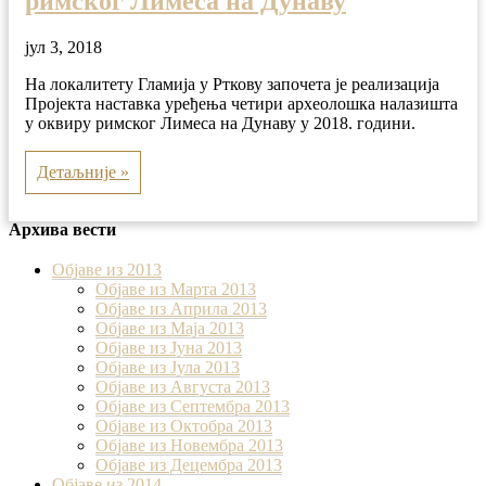
римског Лимеса на Дунаву
јул 3, 2018
На локалитету Гламија у Рткову започета је реализација
Пројекта наставка уређења четири археолошка налазишта
у оквиру римског Лимеса на Дунаву у 2018. години.
Детаљније »
Архива вести
Објаве из 2013
Објаве из Марта 2013
Објаве из Априла 2013
Објаве из Маја 2013
Објаве из Јунa 2013
Објаве из Јула 2013
Објаве из Августа 2013
Објаве из Септембра 2013
Објаве из Октобра 2013
Објаве из Новембра 2013
Објаве из Децембра 2013
Објаве из 2014