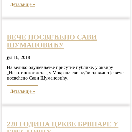
Детаљније »
ВЕЧЕ ПОСВЕЋЕНО САВИ
ШУМАНОВИЋУ
јул 16, 2018
На велико одушевљење присутне публике, у оквиру
„Неготинског лета“, у Мокрањчевој кући одржано је вече
посвећено Сави Шумановићу.
Детаљније »
220 ГОДИНА ЦРКВЕ БРВНАРЕ У