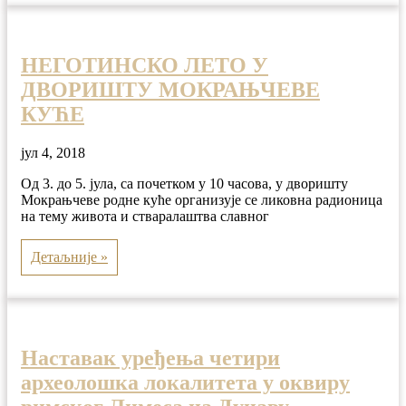
НЕГОТИНСКО ЛЕТО У
ДВОРИШТУ МОКРАЊЧЕВЕ
КУЋЕ
јул 4, 2018
Од 3. до 5. јула, са почетком у 10 часова, у дворишту
Мокрањчеве родне куће организује се ликовна радионица
на тему живота и стваралаштва славног
Детаљније »
Наставак уређења четири
археолошка локалитета у оквиру