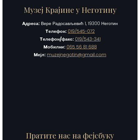
Музеј Крајине у Неготину
Aдреса:
Вере Радосављевић 1, 19300 Неготин
Tелефон:
019/545-072
Tелефон/факс:
019/543-341
Mобилни:
065 56 81 688
Mејл:
muzejnegotin@gmail.com
Пратите нас на фејсбуку