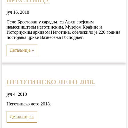
БРЕСТОВЦУ
јул 16, 2018
Село Брестовац у сарадњи са Архијерејским
намесништвом неготинским, Музејом Крајине и
Историјским архивом Неготина, обележило је 220 година
постојања цркве Вазнесења Господњег.
Детаљније »
НЕГОТИНСКО ЛЕТО 2018.
јул 4, 2018
Неготинско лето 2018.
Детаљније »