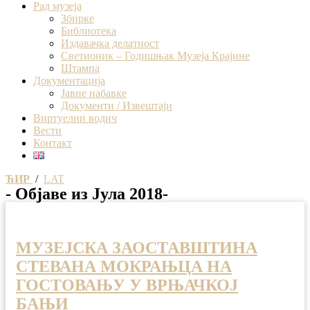
Рад музеја
Збирке
Библиотека
Издавачка делатност
Светионик – Годишњак Музеја Крајине
Штампа
Документација
Јавне набавке
Документи / Извештаји
Виртуелни водич
Вести
Контакт
ЋИР
/
LAT
- Објаве из Јула 2018-
МУЗЕЈСКА ЗАОСТАВШТИНА
СТЕВАНА МОКРАЊЦА НА
ГОСТОВАЊУ У ВРЊАЧКОЈ
БАЊИ