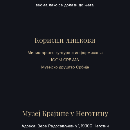
веома лако се долази до њега.
Корисни линкови
Министарство културе и информисања
ICOM СРБИЈА
Музејско друштво Србије
Музеј Крајине у Неготину
Aдреса:
Вере Радосављевић 1, 19300 Неготин