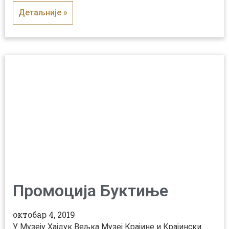
Детаљније »
Промоција Буктиње
октобар 4, 2019
У Музеју Хајдук Вељка Музеј Крајине и Крајински