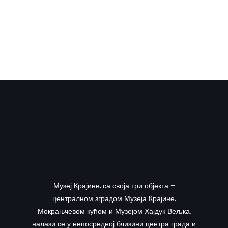
Музеј Крајине, са своја три објекта –
централном зградом Музеја Крајине,
Мокрањчевом кућом и Музејом Хајдук Вељка,
налази се у непосредној близини центра града и