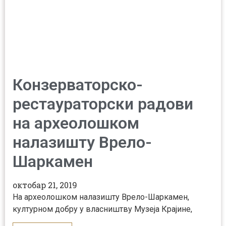
Конзерваторско-
рестаураторски радови
на археолошком
налазишту Врело-
Шаркамен
октобар 21, 2019
На археолошком налазишту Врело-Шаркамен,
културном добру у власништву Музеја Крајине,