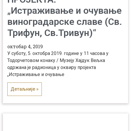
„Истраживање и очување
виноградарске славе (Св.
Трифун, Св.Тривун)“
октобар 4, 2019
У суботу, 5. октобра 2019. године у 11 часова у
Тодорчетовом конаку / Музеју Хајдук Вељка
одржана je радионица у оквиру пројекта
„Истраживање и очување
Детаљније »