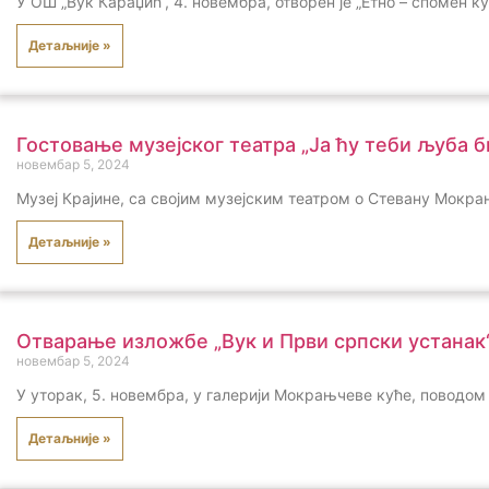
У ОШ „Вук Караџић“, 4. новембра, отворен је „Етно – спомен к
Детаљније »
Гостовање музејског театра „Ја ћу теби љуба б
новембар 5, 2024
Музеј Крајине, са својим музејским театром о Стевану Мокрањ
Детаљније »
Отварање изложбе „Вук и Први српски устанак
новембар 5, 2024
У уторак, 5. новембра, у галерији Мокрањчеве куће, поводом 
Детаљније »