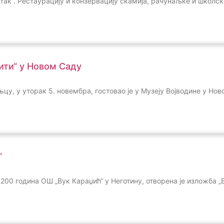
утак“. Рестаурацију и конзервацију скамија, рачунаљке и школск
ити“ у Новом Саду
цу, у уторак 5. новембра, гостовао је у Музеју Војводине у Но
“
200 година ОШ „Вук Караџић“ у Неготину, отворена је изложба „