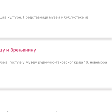
ија културе. Представници музеја и библиотеке из
вцу и Зрењанину
ја, гостује у Музеју рудничко-таковског краја 16. новембра