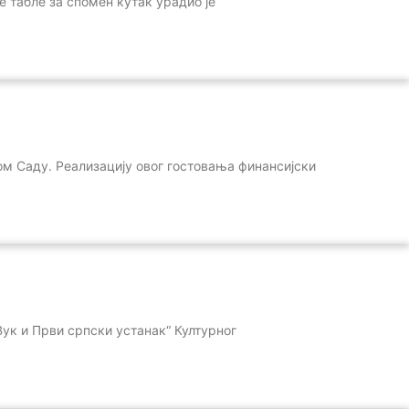
е табле за спомен кутак урадио је
вом Саду. Реализацију овог гостовања финансијски
Вук и Први српски устанак“ Културног