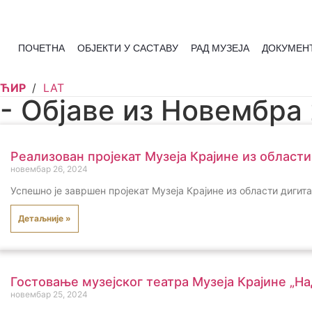
Skip
to
content
ПОЧЕТНА
ОБЈЕКТИ У САСТАВУ
РАД МУЗЕЈА
ДОКУМЕН
ЋИР
/
LAT
- Објаве из Новембра
Реализован пројекат Музеја Крајине из области
новембар 26, 2024
Успешно је завршен пројекат Музеја Крајине из области дигит
Детаљније »
Гостовање музејског театра Музеја Крајине „Н
новембар 25, 2024