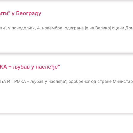
ити“ у Београду
ти“, у понедељак, 4. новембра, одиграна је на Великој сцени До
А – љубав у наслеђе“
ЋА И ТРМКА – љубав у наслеђе“, одобреног од стране Министар