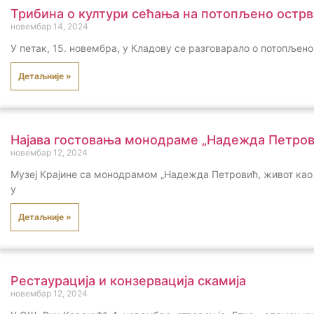
Трибина о култури сећања на потопљено острв
новембар 14, 2024
У петак, 15. новембра, у Кладову се разговарало о потопљен
Детаљније »
Најава гостовања монодраме „Надежда Петров
новембар 12, 2024
Музеј Крајине са монодрамом „Надежда Петровић, живот као љ
у
Детаљније »
Рестаурација и конзервација скамија
новембар 12, 2024