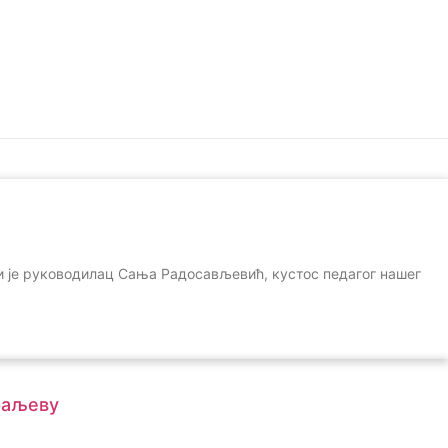
ији је руководилац Сања Радосављевић, кустос педагог нашег
Краљеву