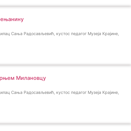
Зрењанину
одилац Сања Радосављевић, кустос педагог Музеја Крајине,
Горњем Милановцу
одилац Сања Радосављевић, кустос педагог Музеја Крајине,