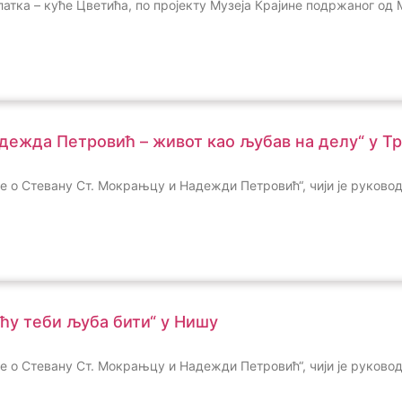
латка – куће Цветића, по пројекту Музеја Крајине подржаног од
адежда Петровић – живот као љубав на делу“ у Т
ине о Стевану Ст. Мокрањцу и Надежди Петровић“, чији је руков
 ћу теби љуба бити“ у Нишу
ине о Стевану Ст. Мокрањцу и Надежди Петровић“, чији је руков