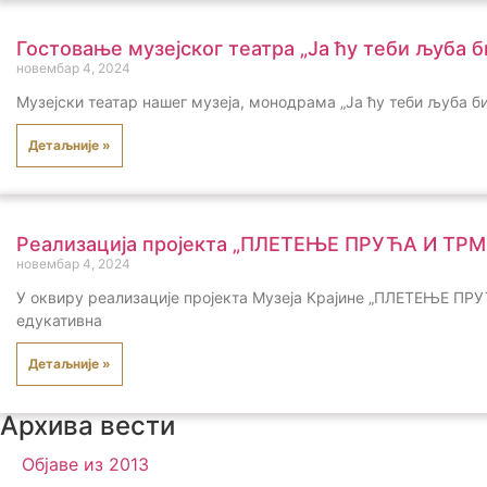
Гостовање музејског театра „Ја ћу теби љуба б
новембар 4, 2024
Музејски театар нашег музеја, монодрама „Ја ћу теби љуба би
Детаљније »
Реализација пројекта „ПЛЕТЕЊЕ ПРУЋА И ТРМК
новембар 4, 2024
У оквиру реализације пројекта Музеја Крајине „ПЛЕТЕЊЕ ПРУ
едукативна
Детаљније »
Архива вести
Објаве из 2013