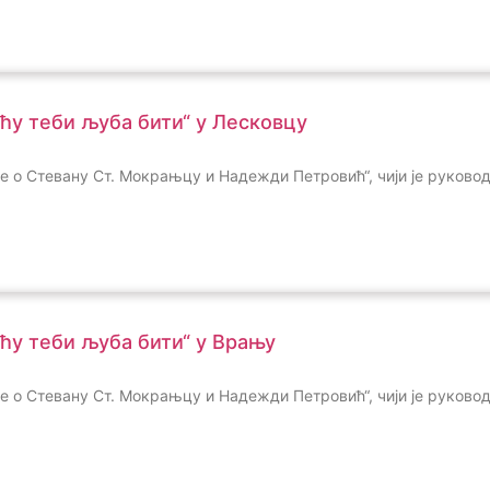
 ћу теби љуба бити“ у Лесковцу
ине о Стевану Ст. Мокрањцу и Надежди Петровић“, чији је руков
 ћу теби љуба бити“ у Врању
ине о Стевану Ст. Мокрањцу и Надежди Петровић“, чији је руков