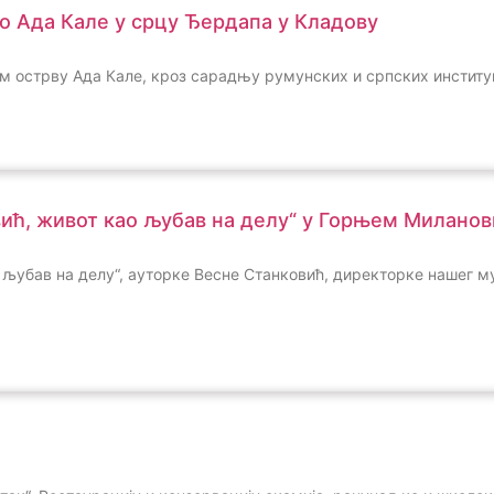
о Ада Кале у срцу Ђердапа у Кладову
ом острву Ада Кале, кроз сарадњу румунских и српских институц
ић, живот као љубав на делу“ у Горњем Милано
убав на делу“, ауторке Весне Станковић, директорке нашег музе