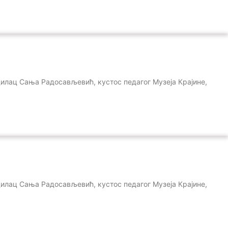
одилац Сања Радосављевић, кустос педагог Музеја Крајине,
одилац Сања Радосављевић, кустос педагог Музеја Крајине,