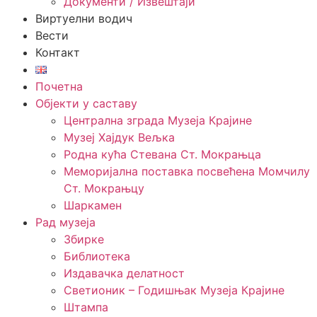
Документи / Извештаји
Виртуелни водич
Вести
Контакт
Почетна
Објекти у саставу
Централна зграда Музеја Крајине
Музеј Хајдук Вељка
Родна кућа Стевана Ст. Мокрањца
Меморијална поставка посвећена Момчилу
Ст. Мокрањцу
Шаркамен
Рад музеја
Збирке
Библиотека
Издавачка делатност
Светионик – Годишњак Музеја Крајине
Штампа