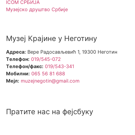
ICOM СРБИЈА
Музејско друштво Србије
Музеј Крајине у Неготину
Aдреса:
Вере Радосављевић 1, 19300 Неготин
Tелефон:
019/545-072
Tелефон/факс:
019/543-341
Mобилни:
065 56 81 688
Mејл:
muzejnegotin@gmail.com
Пратите нас на фејсбуку