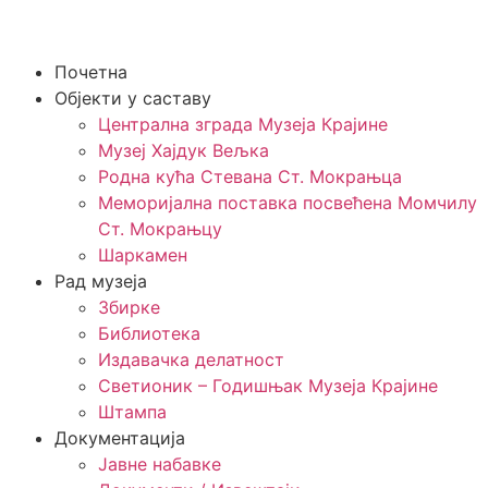
Почетна
Објекти у саставу
Централна зграда Музеја Крајине
Музеј Хајдук Вељка
Родна кућа Стевана Ст. Мокрањца
Меморијална поставка посвећена Момчилу
Ст. Мокрањцу
Шаркамен
Рад музеја
Збирке
Библиотека
Издавачка делатност
Светионик – Годишњак Музеја Крајине
Штампа
Документација
Јавне набавке