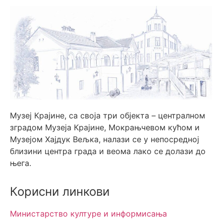
Музеј Крајине, са своја три објекта – централном
зградом Музеја Крајине, Мокрањчевом кућом и
Музејом Хајдук Вељка, налази се у непосредној
близини центра града и веома лако се долази до
њега.
Корисни линкови
Министарство културе и информисања