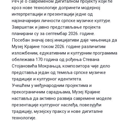
Реч је о савременом дигиталном пројекту који ће
кроз нове технологије допринети модерној
интерпретацији и презентацији једне од
најзначајнијих личности српске музичке културе.
Завршетак и јавно представљање пројекта
планирани су за септембар 2026. године.
Посебан значај овој иницијативи даје чињеница да
Музеј Крајине током 2026. године различитим
изложбеним, едукативним и културним програмима
обележава 170 година од рођења Стевана
Стојановића Мокрањца, композитора чије дело
представља један од темеља српске музичке
традиције и културног идентитета.
Учешћем у међународним пројектима и
прекограничним сарадњама, Музеј Крајине
наставља да активно развија савремене моделе
презентације културног наслеђа, повезујући
традицију, музејску праксу и нове дигиталне
технологије.