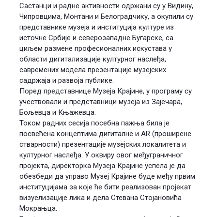
Састанци и радне активности одржани су у Видину,
Чипровцима, Монтани и Белоградчику, а окупили су
представнике музеја и институција културе из
источне Србије и северозападне Бугарске, са
циљем размене професионалних искустава у
области дигитализације културног наслеђа,
савремених модела презентације музејских
садржаја и развоја публике.
Поред представнице Музеја Крајине, у програму су
учествовали и представници музеја из Зајечара,
Бољевца и Књажевца.
Током радних сесија посебна пажња била је
посвећена концептима дигиталне и AR (проширене
стварности) презентације музејских локалитета и
културног наслеђа. У оквиру овог међуграничног
пројекта, директорка Музеја Крајине успела је да
обезбеди да управо Музеј Крајине буде међу првим
институцијама за које ће бити реализован пројекат
визуелизације лика и дела Стевана Стојановића
Мокрањца.