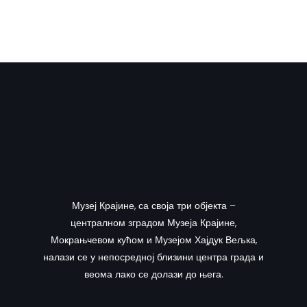
Музеј Крајине, са своја три објекта –
централном зградом Музеја Крајине,
Мокрањчевом кућом и Музејом Хајдук Вељка,
налази се у непосредној близини центра града и
веома лако се долази до њега.