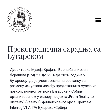
Прекогранична сарадња са
Бугарском
Директорка Музеја Крајине, Весна Станковић,
боравила је од 27. до 29. маја 2026. године у
Бугарској, где је учествовала на састанку за
размену искустава између представника музеја из
прекограничног региона Бугарске и Србије,
организованом у оквиру пројекта „From Reality to
Digitality“ (Reality+), финансираног кроз Програм
Interreg VI-A IPA Бугарска–Србија.