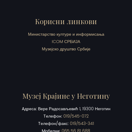
Корисни линкови
Министарство културе и информисања
ICOM СРБИЈА
Музејско друштво Србије
Музеј Крајине у Неготину
Aдреса:
Вере Радосављевић 1, 19300 Неготин
Tелефон:
019/545-072
Tелефон/факс:
019/543-341
Mобилни:
065 56 81 688