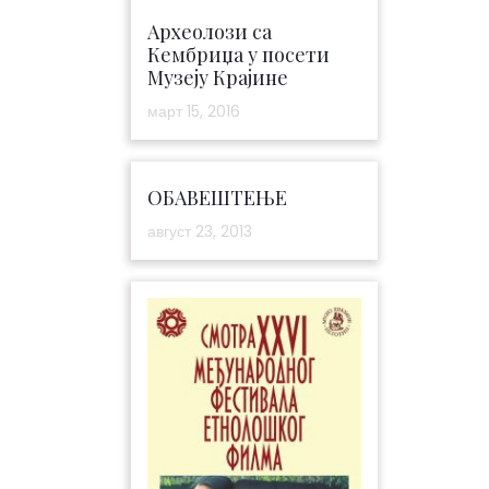
Археолози са
Кембриџа у посети
Музеју Крајине
март 15, 2016
ОБАВЕШТЕЊЕ
август 23, 2013