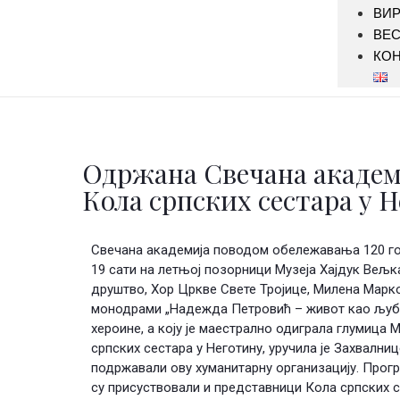
ВИР
ВЕ
КОН
Одржана Свечана академи
Кола српских сестара у 
Свечана академија поводом обележавања 120 год
19 сати на летњој позорници Музеја Хајдук Вељка
друштво, Хор Цркве Свете Тројице, Милена Марко
монодрами „Надежда Петровић – живот као љубав
хероине, а коју је маестрално одиграла глумица
српских сестара у Неготину, уручила је Захвални
подржавали ову хуманитарну организацију. Прогр
су присуствовали и представници Кола српских с