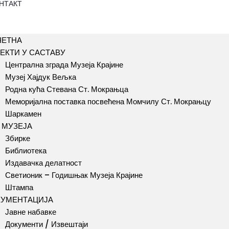
НТАКТ
ЧЕТНА
ЕКТИ У САСТАВУ
Централна зграда Музеја Крајине
Музеј Хајдук Вељка
Родна кућа Стевана Ст. Мокрањца
Меморијална поставка посвећена Момчилу Ст. Мокрањцу
Шаркамен
 МУЗЕЈА
Збирке
Библиотека
Издавачка делатност
Светионик – Годишњак Музеја Крајине
Штампа
КУМЕНТАЦИЈА
Јавне набавке
Документи / Извештаји