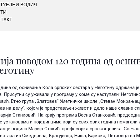
ТУЕЛНИ ВОДИЧ
СТИ
ТАКТ
ја поводом 120 година од осни
Неготину
ина од оснивања Кола српских сестара у Неготину одржана је 3
. Присутни су уживали у програму у коме су наступали: Неготи
вић, Етно група „Златовез“ Уметничке школе „Стеван Мокрањац“
 на делу“, којом је представљен живот и дело наше славне сл
 Марија Станковић. На крају програма Весна Станковић, председ
це установама и појединцима који су свих ових година помагали 
ам је водила Марија Стакић, професорка српског језика. Свечан
естара из Смедерева, Крагујевца, Ниша, Бајмока, Петровца на М