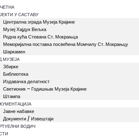
ЧЕТНА
ЈЕКТИ У САСТАВУ
Централна зграда Музеја Крајине
Музеј Хајдук Вељка
Родна кућа Стевана Ст. Мокрањца
Меморијална поставка посвећена Момчилу Ст. Мокрањцу
Шаркамен
Д МУЗЕЈА
Збирке
Библиотека
Издавачка делатност
Светионик – Годишњак Музеја Крајине
Штампа
КУМЕНТАЦИЈА
Јавне набавке
Документи / Извештаји
РТУЕЛНИ ВОДИЧ
СТИ