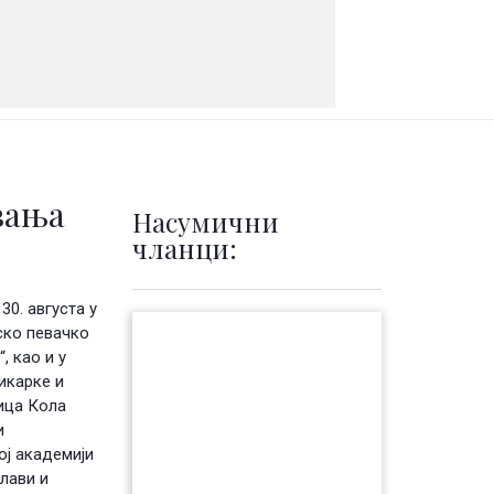
вања
Насумични
чланци:
0. августа у
нско певачко
, као и у
икарке и
ница Кола
и
ој академији
лави и