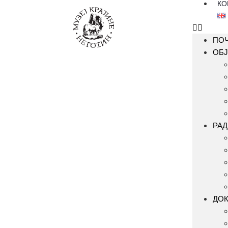
КО
ПО
ОБЈ
РАД
ДО