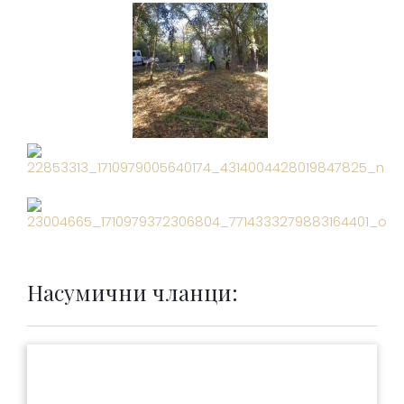
Насумични чланци: