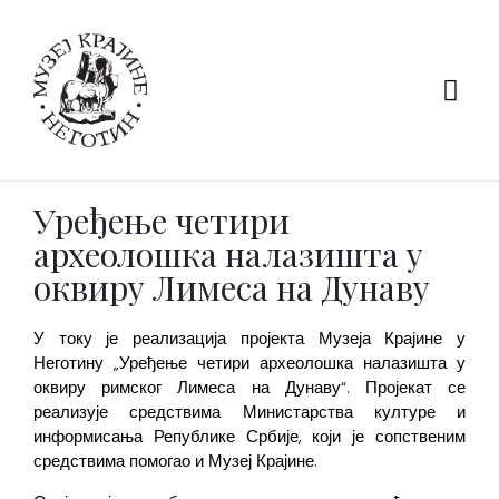
Уређење четири
археолошка налазишта у
оквиру Лимеса на Дунаву
У току је реализација пројекта Музеја Крајине у
Неготину „Уређење четири археолошка налазишта у
оквиру римског Лимеса на Дунаву“.
Пројекат се
реализује средствима Министарства културе и
информисања Републике Србије, који је сопственим
средствима помогао и Музеј Крајине.