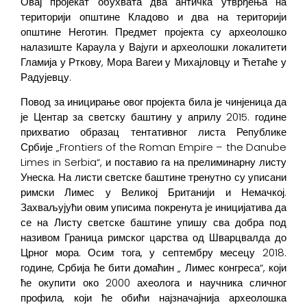
Овај пројекат обухвата два античка утврђења на
територији општине Кладово и два на територији
општине Неготин. Предмет пројекта су археолошко
налазиште Караула у Вајуги и археолошки локалитети
Гламија у Рткову, Мора Вагеи у Михајловцу и Ћетаће у
Радујевцу.
Повод за иницирање овог пројекта била је чинјеница да
је Центар за светску баштину у априлу 2015. године
прихватио образац тентативног листа Републике
Србије „Frontiers of the Roman Empire – the Danube
Limes in Serbia“, и поставио га на прелиминарну листу
Унеска. На листи светске баштине тренутно су уписани
римски Лимес у Великој Британији и Немачкој.
Захваљујући овим уписима покренута је иницијатива да
се на Листу светске баштине упишу сва добра под
називом Граница римског царства од Шварцвалда до
Црног мора. Осим тога, у септембру месецу 2018.
године, Србија ће бити домаћин „ Лимес конгреса“, који
ће окупити око 2000 ахеолога и научника сличног
профила, који ће обићи најзначајнија археолошка