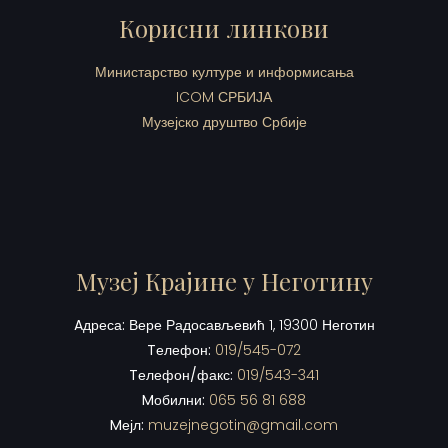
Корисни линкови
Министарство културе и информисања
ICOM СРБИЈА
Музејско друштво Србије
Музеј Крајине у Неготину
Aдреса:
Вере Радосављевић 1, 19300 Неготин
Tелефон:
019/545-072
Tелефон/факс:
019/543-341
Mобилни:
065 56 81 688
Mејл:
muzejnegotin@gmail.com