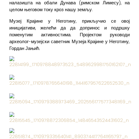
налазишта на обали Дунава (римском Лимесу), на
целом његовом току кроз нашу земљу.
Музеј Крајине у Неготину, прикључио се овој
иницијативи, желећи да да допринос и подршку
поменутим активностима. Пројектом руководи
археолог-музејски саветник Музеја Крајине у Неготину,
Гордан Јањић.