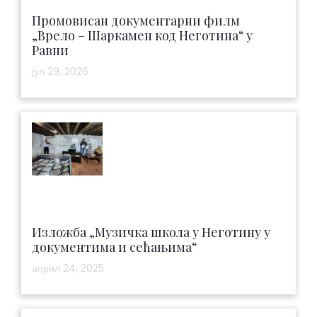
Промовисан документарни филм
„Врело – Шаркамен код Неготина“ у
Равни
јул 29, 2026
Изложба „Музичка школа у Неготину у
документима и сећањима“
април 24, 2025