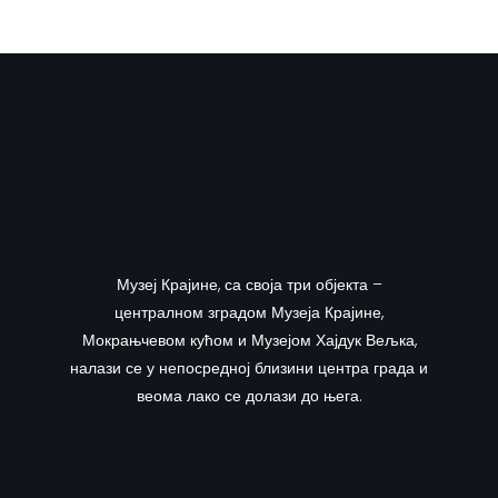
Музеј Крајине, са своја три објекта –
централном зградом Музеја Крајине,
Мокрањчевом кућом и Музејом Хајдук Вељка,
налази се у непосредној близини центра града и
веома лако се долази до њега.