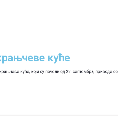
крањчеве куће
ањчеве куће, који су почели од 23. септембра, приводе се 