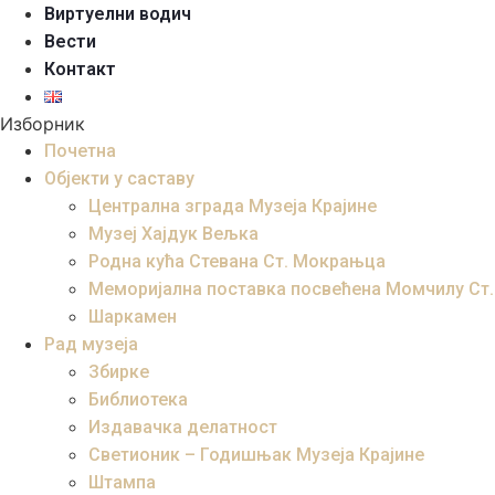
Виртуелни водич
Вести
Контакт
Изборник
Почетна
Објекти у саставу
Централна зграда Музеја Крајине
Музеј Хајдук Вељка
Родна кућа Стевана Ст. Мокрањца
Меморијална поставка посвећена Момчилу Ст
Шаркамен
Рад музеја
Збирке
Библиотека
Издавачка делатност
Светионик – Годишњак Музеја Крајине
Штампа