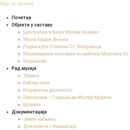
Skip to content
Почетна
Објекти у саставу
Централна зграда Музеја Крајине
Музеј Хајдук Вељка
Родна кућа Стевана Ст. Мокрањца
Меморијална поставка посвећена Момчилу Ст
Шаркамен
Рад музеја
Збирке
Библиотека
Издавачка делатност
Светионик – Годишњак Музеја Крајине
Штампа
Документација
Јавне набавке
Документи / Извештаји